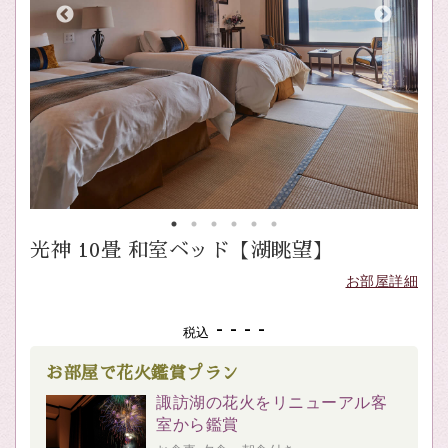
光神 10畳 和室ベッド【湖眺望】
お部屋詳細
- - - -
税込
お部屋で花火鑑賞プラン
諏訪湖の花火をリニューアル客
室から鑑賞