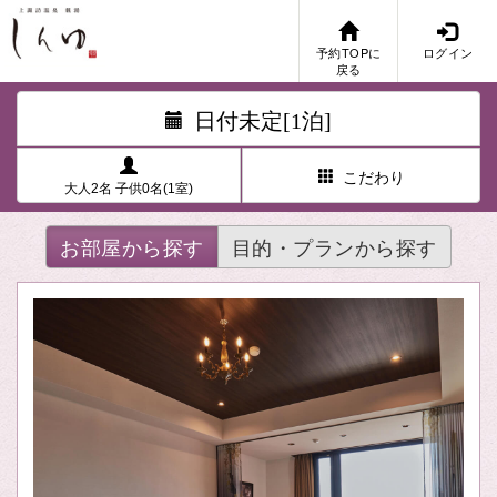
予約TOPに
ログイン
戻る
日付未定[1泊]
こだわり
大人2名 子供0名(1室)
お部屋から探す
目的・プランから探す