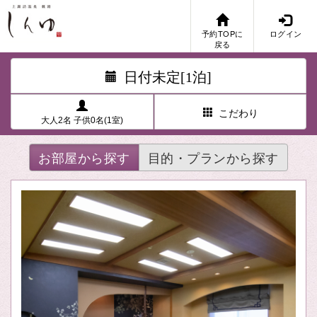
予約TOPに
ログイン
戻る
日付未定[1泊]
こだわり
大人2名 子供0名(1室)
お部屋から探す
目的・プランから探す