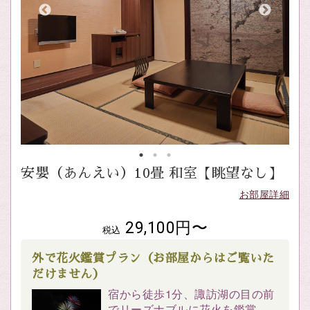
安嬰（あんえい）10畳 和室【眺望なし】
お部屋詳細
29,100円〜
税込
外で花火鑑賞プラン（お部屋からはご覧いた
だけません）
宿から徒歩1分、諏訪湖の目の前
でリーズナブルに花火を鑑賞