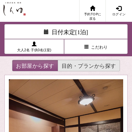
予約TOPに
ログイン
戻る
日付未定[1泊]
こだわり
大人2名 子供0名(1室)
お部屋から探す
目的・プランから探す