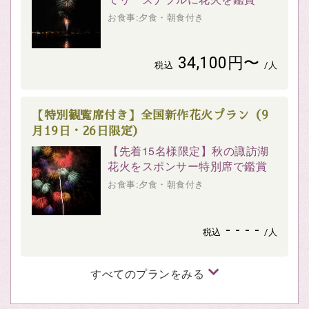
お食事:夕食・朝食付き
34,100円〜
税込
/人
【特別観覧席付き】全国新作花火プラン（9
月19日・26日限定）
【先着15名様限定】秋の諏訪湖
花火をスポンサー特別席で鑑賞
お食事:夕食・朝食付き
- - - -
税込
/人
すべてのプランをみる