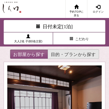
予約TOPに
ログイン
戻る
日付未定[1泊]
こだわり
大人2名 子供0名(1室)
お部屋から探す
目的・プランから探す