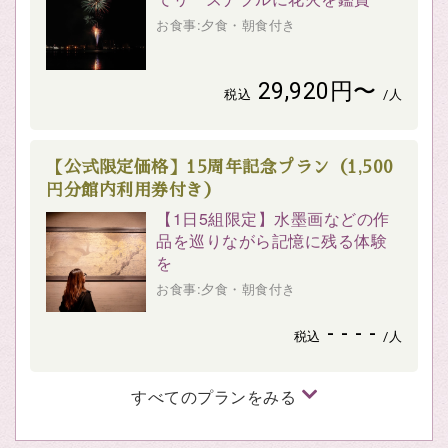
お食事:夕食・朝食付き
29,920円〜
税込
/人
【公式限定価格】15周年記念プラン（1,500
円分館内利用券付き）
【1日5組限定】水墨画などの作
品を巡りながら記憶に残る体験
を
お食事:夕食・朝食付き
- - - -
税込
/人
すべてのプランをみる