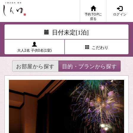
予約TOPに
ログイン
戻る
日付未定[1泊]
こだわり
大人2名 子供0名(1室)
お部屋から探す
目的・プランから探す