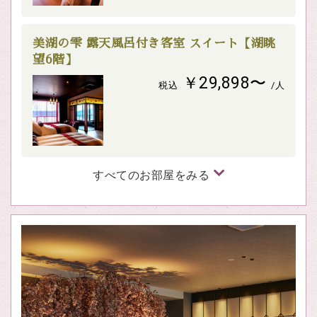
美湖の雫 露天風呂付き客室 スイート【湖眺
望6階】
￥29,898〜
税込
/人
すべてのお部屋をみる