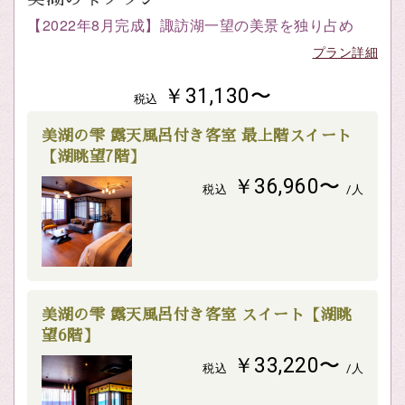
【2022年8月完成】諏訪湖一望の美景を独り占め
プラン詳細
￥31,130〜
税込
美湖の雫 露天風呂付き客室 最上階スイート
【湖眺望7階】
￥36,960〜
税込
/人
美湖の雫 露天風呂付き客室 スイート【湖眺
望6階】
￥33,220〜
税込
/人