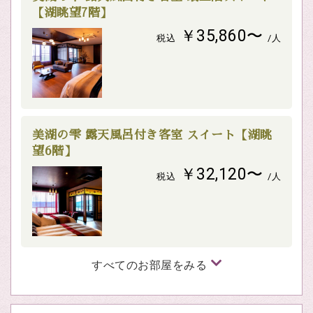
【湖眺望7階】
￥35,860〜
税込
/人
美湖の雫 露天風呂付き客室 スイート【湖眺
望6階】
￥32,120〜
税込
/人
すべてのお部屋をみる