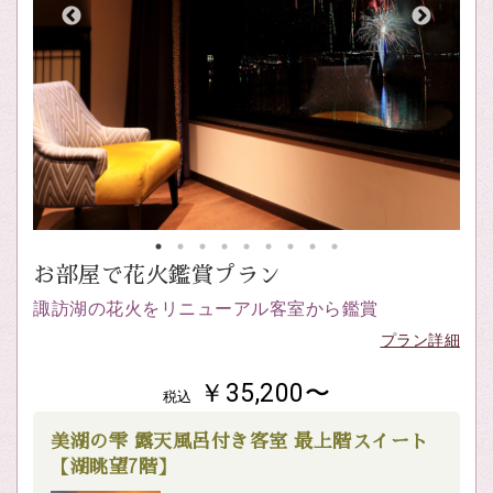
お部屋で花火鑑賞プラン
諏訪湖の花火をリニューアル客室から鑑賞
プラン詳細
￥35,200〜
税込
美湖の雫 露天風呂付き客室 最上階スイート
【湖眺望7階】