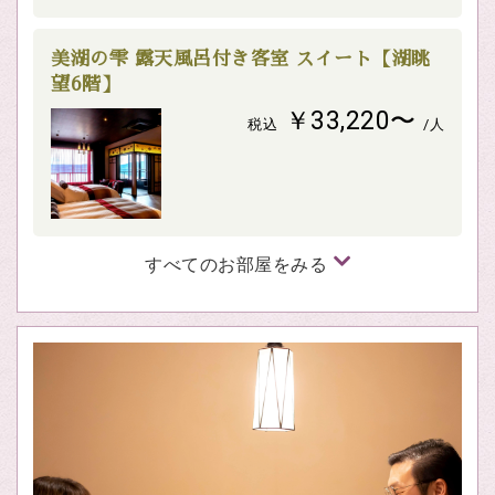
美湖の雫 露天風呂付き客室 スイート【湖眺
望6階】
￥33,220〜
税込
/人
すべてのお部屋をみる