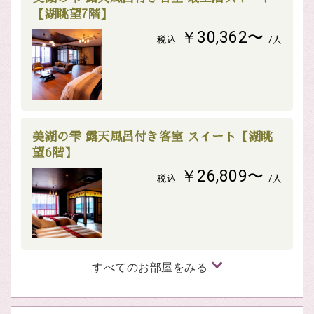
【湖眺望7階】
￥30,362〜
税込
/人
美湖の雫 露天風呂付き客室 スイート【湖眺
望6階】
￥26,809〜
税込
/人
すべてのお部屋をみる