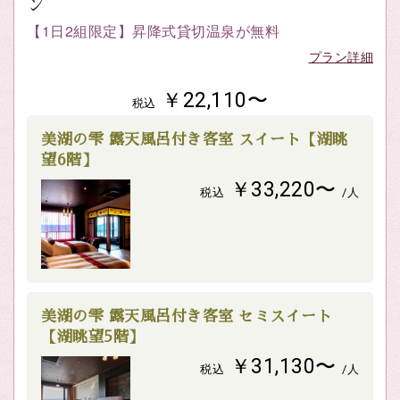
ン
【1日2組限定】昇降式貸切温泉が無料
プラン詳細
￥22,110〜
税込
美湖の雫 露天風呂付き客室 スイート【湖眺
望6階】
￥33,220〜
税込
/人
美湖の雫 露天風呂付き客室 セミスイート
【湖眺望5階】
￥31,130〜
税込
/人