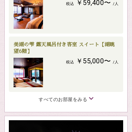
￥59,400〜
税込
/人
美湖の雫 露天風呂付き客室 スイート【湖眺
望6階】
￥55,000〜
税込
/人
すべてのお部屋をみる