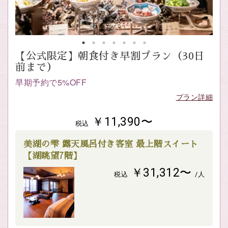
【公式限定】朝食付き早割プラン（30日
前まで）
早期予約で5%OFF
プラン詳細
￥11,390〜
税込
美湖の雫 露天風呂付き客室 最上階スイート
【湖眺望7階】
￥31,312〜
税込
/人