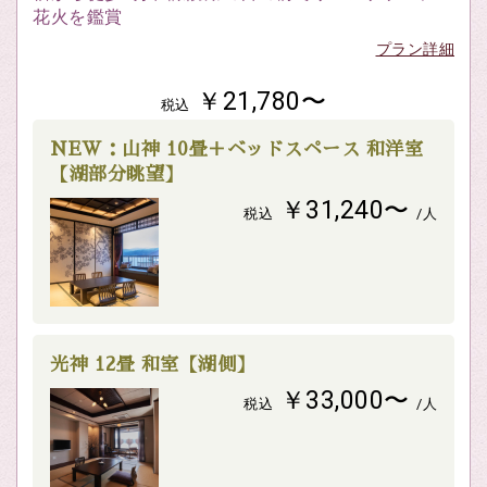
花火を鑑賞
プラン詳細
￥21,780〜
税込
NEW：山神 10畳＋ベッドスペース 和洋室
【湖部分眺望】
￥31,240〜
税込
/人
光神 12畳 和室【湖側】
￥33,000〜
税込
/人