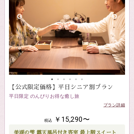
【公式限定価格】平日シニア割プラン
平日限定 のんびりお得な癒し旅
プラン詳細
￥15,290〜
税込
美湖の雫 露天風呂付き客室 最上階スイート