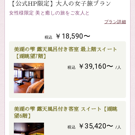
【公式HP限定】大人の女子旅プラン
女性様限定 美と癒しの旅をご友人と
プラン詳細
￥18,590〜
税込
美湖の雫 露天風呂付き客室 最上階スイート
【湖眺望7階】
￥39,160〜
税込
/人
美湖の雫 露天風呂付き客室 スイート【湖眺
望6階】
￥35,420〜
税込
/人