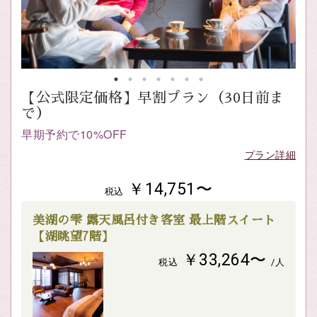
【公式限定価格】早割プラン（30日前ま
で）
早期予約で10%OFF
プラン詳細
￥14,751〜
税込
美湖の雫 露天風呂付き客室 最上階スイート
【湖眺望7階】
￥33,264〜
税込
/人