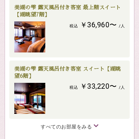
美湖の雫 露天風呂付き客室 最上階スイート
【湖眺望7階】
￥36,960〜
税込
/人
美湖の雫 露天風呂付き客室 スイート【湖眺
望6階】
￥33,220〜
税込
/人
すべてのお部屋をみる