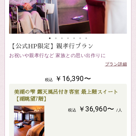
【公式HP限定】親孝行プラン
お祝いや親孝行など 家族との思い出作りに
プラン詳細
￥16,390〜
税込
美湖の雫 露天風呂付き客室 最上階スイート
【湖眺望7階】
￥36,960〜
税込
/人