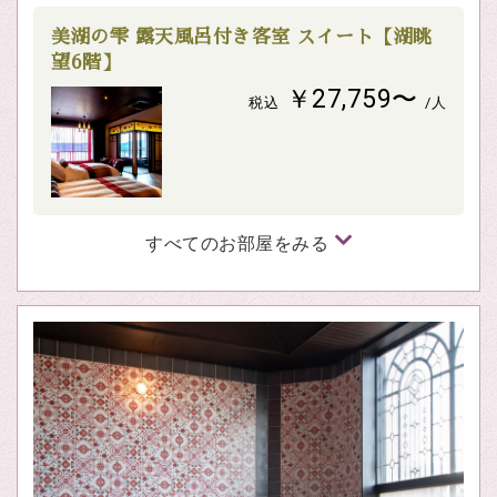
美湖の雫 露天風呂付き客室 スイート【湖眺
望6階】
￥27,759〜
税込
/人
すべてのお部屋をみる