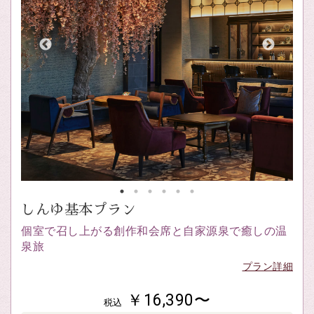
しんゆ基本プラン
個室で召し上がる創作和会席と自家源泉で癒しの温
泉旅
プラン詳細
￥16,390〜
税込