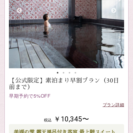
【公式限定】素泊まり早割プラン（30日
前まで）
早期予約で5%OFF
プラン詳細
￥10,345〜
税込
美湖の雫 露天風呂付き客室 最上階スイート