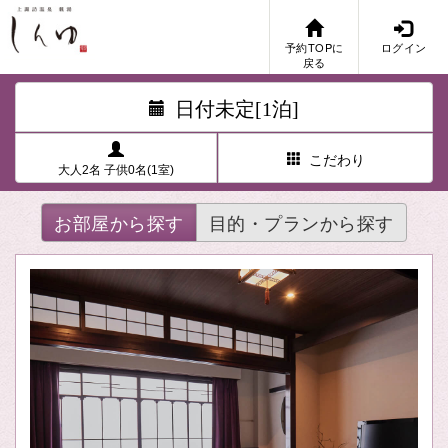
予約TOPに
ログイン
戻る
日付未定[1泊]
こだわり
大人2名 子供0名(1室)
お部屋から探す
目的・プランから探す