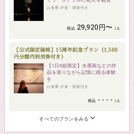
お食事:夕食・朝食付き
29,920円〜
税込
/人
【公式限定価格】15周年記念プラン（1,500
円分館内利用券付き）
【1日5組限定】水墨画などの作
品を巡りながら記憶に残る体験
を
お食事:夕食・朝食付き
- - - -
税込
/人
すべてのプランをみる