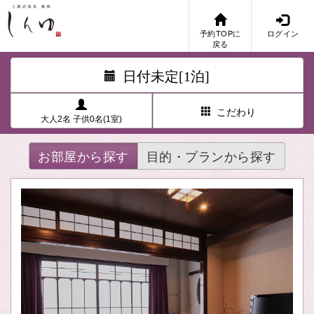
予約TOPに
ログイン
戻る
日付未定[1泊]
こだわり
大人2名 子供0名(1室)
お部屋から探す
目的・プランから探す