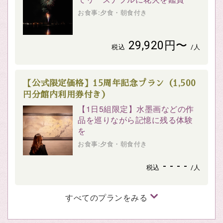
お食事:夕食・朝食付き
29,920円〜
税込
/人
【公式限定価格】15周年記念プラン（1,500
円分館内利用券付き）
【1日5組限定】水墨画などの作
品を巡りながら記憶に残る体験
を
お食事:夕食・朝食付き
- - - -
税込
/人
すべてのプランをみる