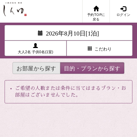
予約TOPに
ログイン
戻る
2026年8月10日[1泊]
こだわり
大人2名 子供0名(1室)
お部屋から探す
目的・プランから探す
ご希望の人数または条件に当てはまるプラン・お
部屋はございませんでした。