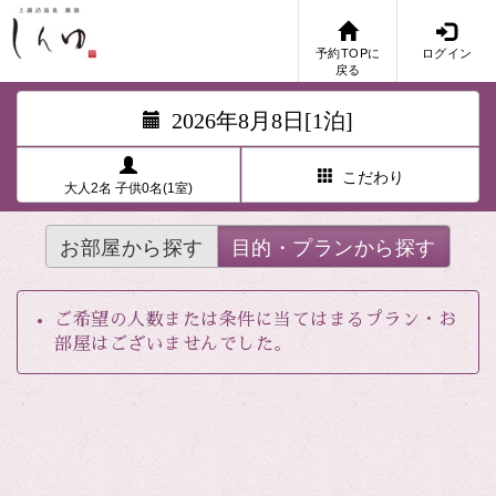
予約TOPに
ログイン
戻る
2026年8月8日[1泊]
こだわり
大人2名 子供0名(1室)
お部屋から探す
目的・プランから探す
ご希望の人数または条件に当てはまるプラン・お
部屋はございませんでした。