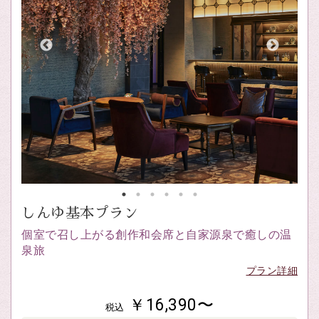
しんゆ基本プラン
個室で召し上がる創作和会席と自家源泉で癒しの温
泉旅
プラン詳細
￥16,390〜
税込