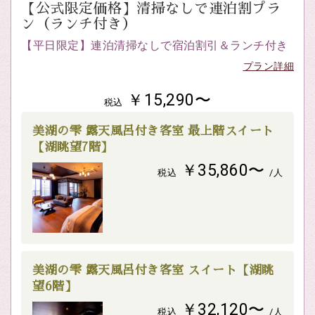
【公式限定価格】清掃なしで連泊割プラ
ン（ランチ付き）
【平日限定】連泊清掃なしで宿泊割引＆ランチ付き
プラン詳細
￥15,290〜
税込
美湖の雫 露天風呂付き客室 最上階スイート
【湖眺望7階】
￥35,860〜
税込
/人
美湖の雫 露天風呂付き客室 スイート【湖眺
望6階】
￥32,120〜
税込
/人