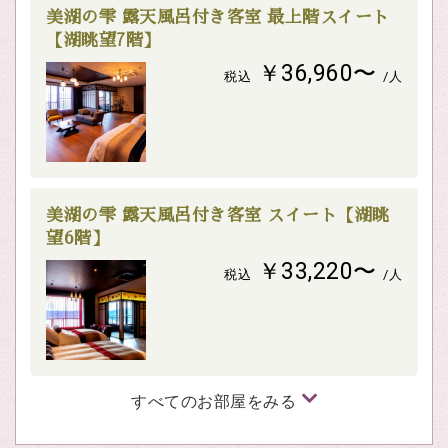
美湖の雫 露天風呂付き客室 最上階スイート
【湖眺望7階】
￥36,960〜
税込
/人
美湖の雫 露天風呂付き客室 スイート【湖眺
望6階】
￥33,220〜
税込
/人
すべてのお部屋をみる