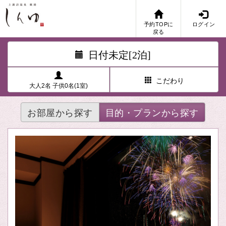
予約TOPに
ログイン
戻る
日付未定[2泊]
こだわり
大人2名 子供0名(1室)
お部屋から探す
目的・プランから探す