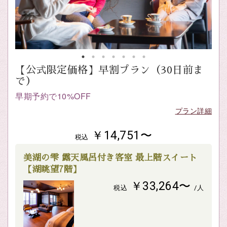
【公式限定価格】早割プラン（30日前ま
で）
早期予約で10%OFF
プラン詳細
￥14,751〜
税込
美湖の雫 露天風呂付き客室 最上階スイート
【湖眺望7階】
￥33,264〜
税込
/人