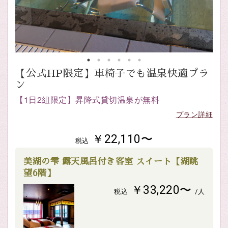
【公式HP限定】車椅子でも温泉快適プラ
ン
【1日2組限定】昇降式貸切温泉が無料
プラン詳細
￥22,110〜
税込
美湖の雫 露天風呂付き客室 スイート【湖眺
望6階】
￥33,220〜
税込
/人