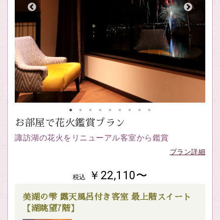
お部屋で花火鑑賞プラン
諏訪湖の花火をリニューアル客室から鑑賞
プラン詳細
￥22,110〜
税込
美湖の雫 露天風呂付き客室 最上階スイート
【湖眺望7階】