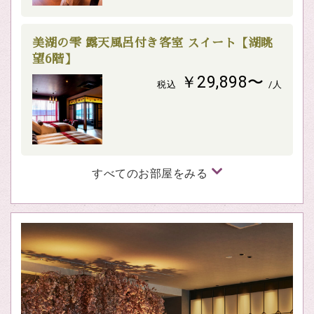
美湖の雫 露天風呂付き客室 スイート【湖眺
望6階】
￥29,898〜
税込
/人
すべてのお部屋をみる