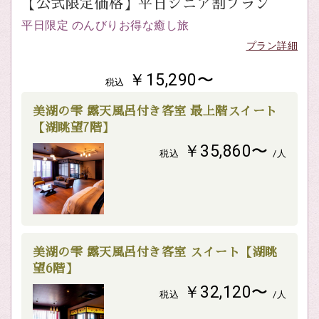
【公式限定価格】平日シニア割プラン
平日限定 のんびりお得な癒し旅
プラン詳細
￥15,290〜
税込
美湖の雫 露天風呂付き客室 最上階スイート
【湖眺望7階】
￥35,860〜
税込
/人
美湖の雫 露天風呂付き客室 スイート【湖眺
望6階】
￥32,120〜
税込
/人