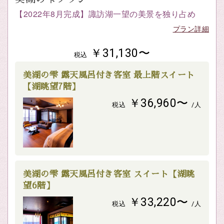
【2022年8月完成】諏訪湖一望の美景を独り占め
プラン詳細
￥31,130〜
税込
美湖の雫 露天風呂付き客室 最上階スイート
【湖眺望7階】
￥36,960〜
税込
/人
美湖の雫 露天風呂付き客室 スイート【湖眺
望6階】
￥33,220〜
税込
/人