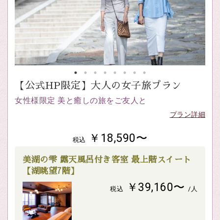
【公式HP限定】大人の女子旅プラン
女性様限定 美と癒しの旅をご友人と
プラン詳細
￥18,590〜
税込
美湖の雫 露天風呂付き客室 最上階スイート
【湖眺望7階】
￥39,160〜
税込
/人