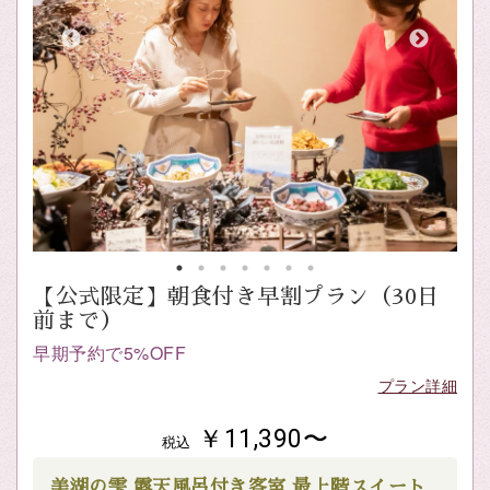
【公式限定】朝食付き早割プラン（30日
前まで）
早期予約で5%OFF
プラン詳細
￥11,390〜
税込
美湖の雫 露天風呂付き客室 最上階スイート