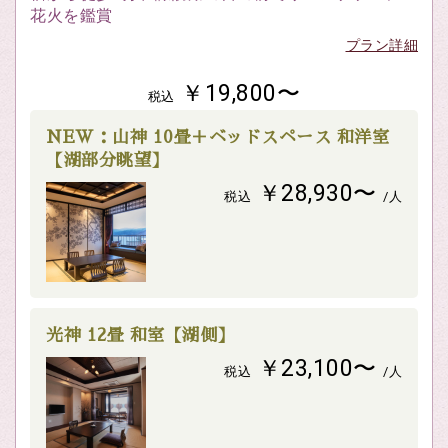
花火を鑑賞
プラン詳細
￥19,800〜
税込
NEW：山神 10畳＋ベッドスペース 和洋室
【湖部分眺望】
￥28,930〜
税込
/人
光神 12畳 和室【湖側】
￥23,100〜
税込
/人