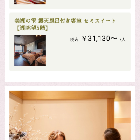
美湖の雫 露天風呂付き客室 セミスイート
【湖眺望5階】
￥31,130〜
税込
/人