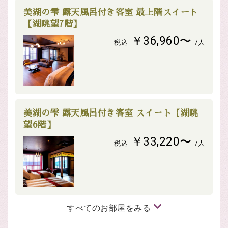
美湖の雫 露天風呂付き客室 最上階スイート
【湖眺望7階】
￥36,960〜
税込
/人
美湖の雫 露天風呂付き客室 スイート【湖眺
望6階】
￥33,220〜
税込
/人
すべてのお部屋をみる