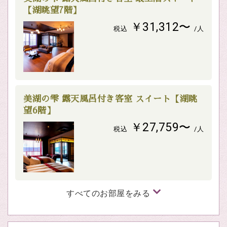
【湖眺望7階】
￥31,312〜
税込
/人
美湖の雫 露天風呂付き客室 スイート【湖眺
望6階】
￥27,759〜
税込
/人
すべてのお部屋をみる