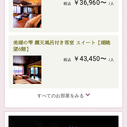
￥36,960〜
税込
/人
美湖の雫 露天風呂付き客室 スイート【湖眺
望6階】
￥43,450〜
税込
/人
すべてのお部屋をみる