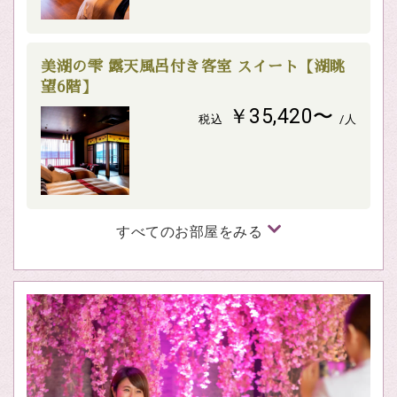
美湖の雫 露天風呂付き客室 スイート【湖眺
望6階】
￥35,420〜
税込
/人
すべてのお部屋をみる