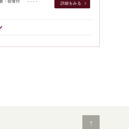
食・朝食付
- - - -
詳細をみる