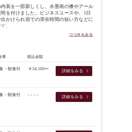
の内装を一部新しくし、水墨画の襖やアール
照明を付けました。ビジネスユースや、1日
で出かけられ宿での滞在時間の短い方などに
です。
つづきをみる
室
洗面台
ローテーブル
シャワートイレ
BS視聴可）
レイディスクプレーヤー
食事
税込金額
能付き空気清浄機
as（トコジラミ対策の最新機器）完備
座椅子
食・朝食付
￥34,100〜
詳細をみる
Wi-Fi
電気ケトル
金庫
ドライヤー
イロン
湯茶セット
館内着
パジャマ
バスタオル/フェイスタオル
/カミソリ/クシ（バイオマスプラスティッ
食・朝食付
- - - -
詳細をみる
ープ/シャンプー/コンディショナー
ォーム