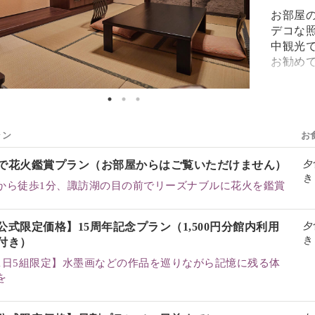
お部屋
デコな
中観光
お勧め
10畳和
テレビ（
ブルー
ラン
お
加湿機
Valp
で花火鑑賞プラン（お部屋からはご覧いただけません）
夕
冷蔵庫
き
から徒歩1分、諏訪湖の目の前でリーズナブルに花火を鑑賞
ヘアア
湯かご
歯ブラシ
公式限定価格】15周年記念プラン（1,500円分館内利用
夕
ク）
き
付き）
ボディソ
1日5組限定】水墨画などの作品を巡りながら記憶に残る体
洗顔フ
を