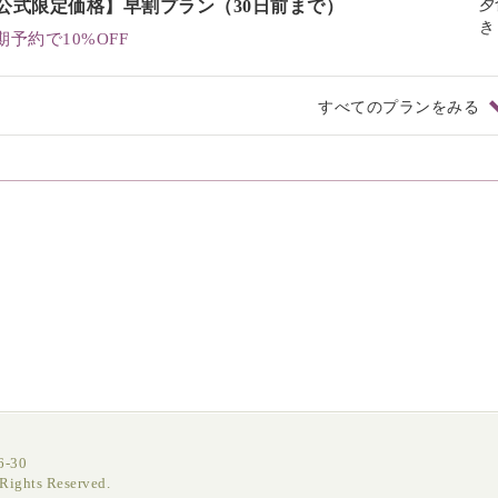
公式限定価格】早割プラン（30日前まで）
夕
き
期予約で10%OFF
すべてのプランをみる
-30
ghts Reserved.