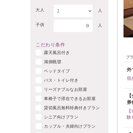
大人
人
子供
0
人
こだわり条件
露天風呂付き
プ
湖側眺望
外
ベッドタイプ
宿
バス・トイレ付き
リーズナブルなお部屋
【
車椅子で滞在できるお部屋
券
貸切風呂無料特典付きプラン
【
シニア向けプラン
験
カップル・夫婦向けプラン