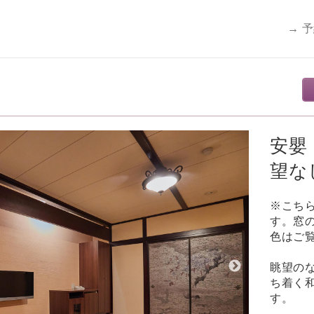
→ 
安嬰
望な
※こち
す。窓
色はご
眺望の
ち着く
す。