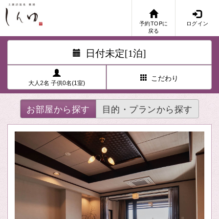
予約TOPに
ログイン
戻る
日付未定[1泊]
こだわり
大人2名 子供0名(1室)
お部屋から探す
目的・プランから探す