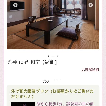
光神 12畳 和室【湖側】
お部屋詳細
- - - -
税込
外で花火鑑賞プラン（お部屋からはご覧いた
だけません）
宿から徒歩1分、諏訪湖の目の前