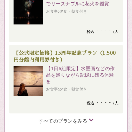
でリーズナブルに花火を鑑賞
お食事:夕食・朝食付き
- - - -
税込
/人
【公式限定価格】15周年記念プラン（1,500
円分館内利用券付き）
【1日5組限定】水墨画などの作
品を巡りながら記憶に残る体験
を
お食事:夕食・朝食付き
- - - -
税込
/人
すべてのプランをみる