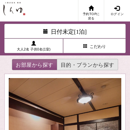
予約TOPに
ログイン
戻る
日付未定[1泊]
こだわり
大人2名 子供0名(1室)
お部屋から探す
目的・プランから探す