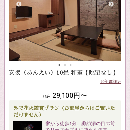
安嬰（あんえい）10畳 和室【眺望なし】
お部屋詳細
29,100円〜
税込
外で花火鑑賞プラン（お部屋からはご覧いた
だけません）
宿から徒歩1分、諏訪湖の目の前
でリーズナブルに花火を鑑賞