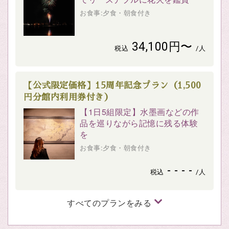
お食事:夕食・朝食付き
34,100円〜
税込
/人
【公式限定価格】15周年記念プラン（1,500
円分館内利用券付き）
【1日5組限定】水墨画などの作
品を巡りながら記憶に残る体験
を
お食事:夕食・朝食付き
- - - -
税込
/人
すべてのプランをみる