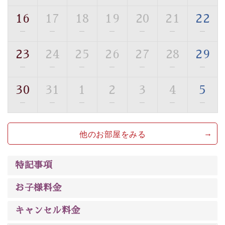
ご了承のほどお願いいたします。
16
17
18
19
20
21
22
■貸切温泉風呂 （40分2000円）
—
—
—
—
—
—
—
眺望はございませんが、源泉掛け流しの温泉の質を楽し
23
24
25
26
27
28
29
む貸切温泉風呂です。ゆったりといやされるプライベー
—
—
—
—
—
—
—
トな空間をお愉しみください。
30
31
1
2
3
4
5
【旅】
—
—
—
—
—
—
—
■諏訪大社4社を巡る無料参拝バス
豊富な知識を持ったドライバー兼ガイドが諏訪大社をご
他のお部屋をみる
案内します。
事前ご予約制ですので、ご利用ご希望の方
は【3日前まで】にお電話ください。
※交通規制などにより運行できない日がございます
特記事項
※年末年始及び御柱祭前後は運行しておりません
お子様料金
以上がプラン内容です。
上諏訪温泉“しんゆ”なら諏訪大社など歴史ある諏訪の街
キャンセル料金
で心癒されます。