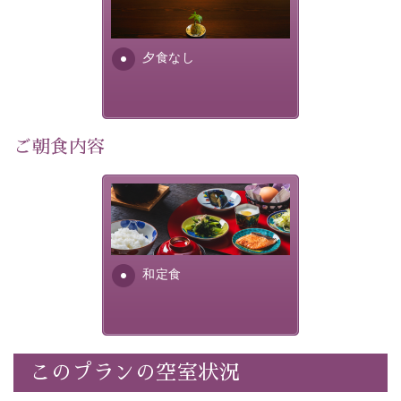
り特別なものにしてくれます。
場合は、二食付きのプランを
お選びくださいませ。
早めのご予約で、お得に癒しのひとときをお過ごしくだ
さい。
夕食なし
-----------【安心への取り組み】----------
個室料亭、貸切風呂のご利用が可能な上、 安心安全にご
ご朝食内容
滞在いただけるよう
30項目以上からなる独自の衛生・消毒プログラムの基、
徹底した衛生管理を行っております。
さっぱりとした和食膳に使わ
れる食材は、諏訪の名産品を
----------------------------------------------
---
ふんだんに取り入れ、安心・
安全を心掛けた長野県産...
■内容&特典■
和定食
・宿泊料金5%OFF
・朝食は個室料亭で個室食
・諏訪大社4社を巡る無料参拝バス（事前予約制）
・館内着をご用意
このプランの空室状況
・就寝用パジャマをご用意