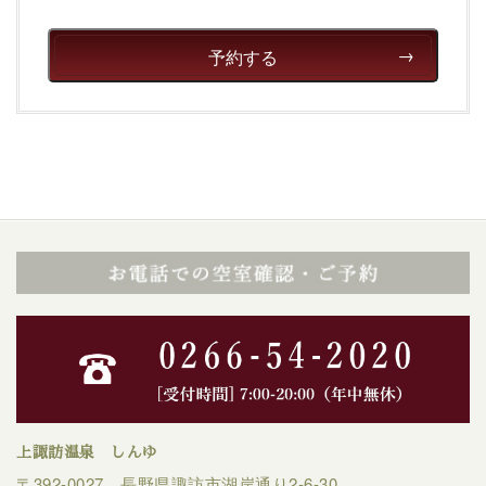
清らかな源泉、自然の恵みあるお食事、諏訪湖に包まれ
るお部屋、 大人のたしなみを感じていただける、美しく
癒される宿で贅沢に幸せのときを安心してお過ごしくだ
予約する
さい。
上諏訪温泉 しんゆ
〒392-0027 長野県諏訪市湖岸通り2-6-30