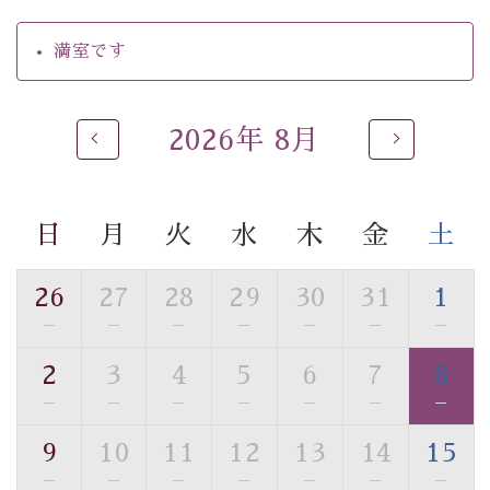
・環境に配慮したアメニティをご用意
・館内フリーWi-Fi
満室です
・駐車場完備
・チェックイン15時、チェックアウト10時
2026年 8月
【お食事】
・個室料亭で個室食
・朝食はこだわりの味噌汁をはじめとした和定食
日
月
火
水
木
金
土
【温泉】
自家源泉「美翠源泉」は酸化の進みが遅く新鮮で若返り
26
27
28
29
30
31
1
の効果が高い、極めて希有な源泉です。身も心も癒され
—
—
—
—
—
—
—
るご入浴をお愉しみください。
■お座敷風呂（大浴場）
2
3
4
5
6
7
8
温泉の成分に合わせ、防菌防カビの特殊素材の畳を使
—
—
—
—
—
—
—
用。 足元が柔らかく、そして滑りにくい畳のお風呂で
す。
9
10
11
12
13
14
15
※男性大浴場までのご移動には階段がございます。 予め
—
—
—
—
—
—
—