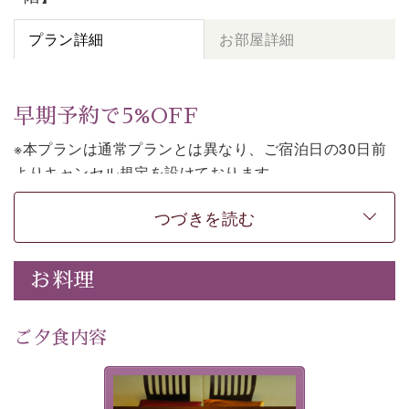
プラン詳細
お部屋詳細
早期予約で5%OFF
※本プランは通常プランとは異なり、ご宿泊日の30日前
よりキャンセル規定を設けております。
※本プランは朝食付きのプランです。2食付きでご利用ご
つづきを読む
希望の場合は、「
【公式限定価格】早割プラン（30日前
まで）
」をご利用ください。
お料理
上諏訪温泉しんゆでは、30日前までのご予約で、5%割
引でお泊まりいただける「早割朝食付きプラン」をご用
意しております。
ご夕食内容
諏訪湖の穏やかな景色、心身を解きほぐす温泉、そして
温かいおもてなし。ご滞在を楽しみに待つ日々が旅をよ
夕食なしご夕食を追加される