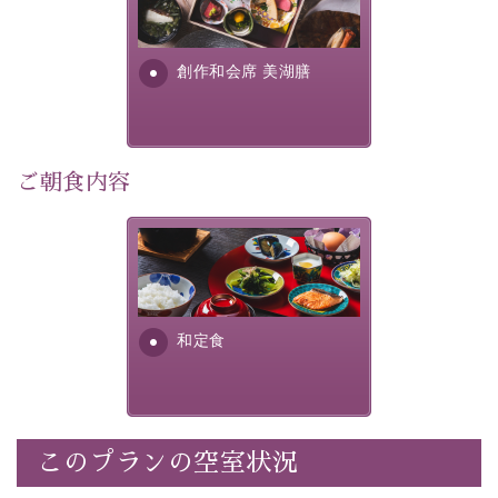
早めのご予約で、お得に癒しのひとときをお過ごしくだ
提供する為に料理長・神原 裕
明が考え出した創作和会席で
さい。
す。美しい諏訪湖の幸...
創作和会席 美湖膳
-----------【安心への取り組み】----------
個室料亭、貸切風呂のご利用が可能な上、 安心安全にご
滞在いただけるよう
30項目以上からなる独自の衛生・消毒プログラムの基、
ご朝食内容
徹底した衛生管理を行っております。
----------------------------------------------
さっぱりとした和食膳に使わ
■内容&特典■
れる食材は、諏訪の名産品を
ふんだんに取り入れ、安心・
・宿泊料金10%OFF
安全を心掛けた長野県産...
・朝夕個室料亭で個室食
和定食
・諏訪大社4社を巡る無料参拝バス（事前予約制）
・館内着をご用意
・就寝用パジャマをご用意
・環境に配慮したアメニティをご用意
このプランの空室状況
・館内フリーWi-Fi