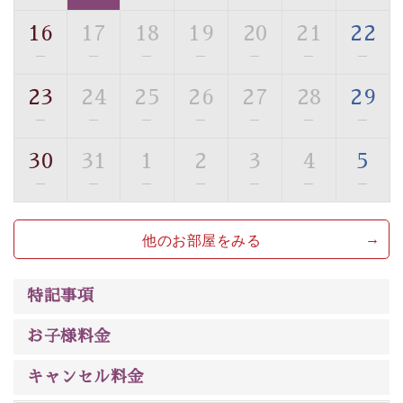
ご了承のほどお願いいたします。
16
17
18
19
20
21
22
■貸切温泉風呂 （40分2000円）
—
—
—
—
—
—
—
眺望はございませんが、源泉掛け流しの温泉の質を楽し
23
24
25
26
27
28
29
む貸切温泉風呂です。ゆったりといやされるプライベー
—
—
—
—
—
—
—
トな空間をお愉しみください。
30
31
1
2
3
4
5
【旅】
—
—
—
—
—
—
—
■諏訪大社4社を巡る無料参拝バス
豊富な知識を持ったドライバー兼ガイドが諏訪大社をご
他のお部屋をみる
案内します。事前ご予約制ですので、ご利用ご希望の方
は【3日前まで】にお電話ください。
※交通規制などにより運行できない日がございます
特記事項
※年末年始及び御柱祭前後は運行しておりません
お子様料金
以上が早割プランの内容です。
神秘なる諏訪湖に心癒される時間をお過ごしいただけま
キャンセル料金
したら幸いです。