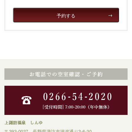
予約する
上諏訪温泉 しんゆ
〒392-0027 長野県諏訪市湖岸通り2-6-30