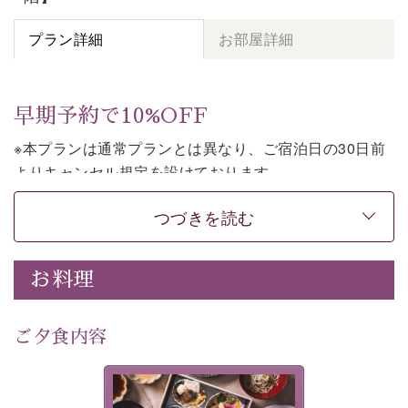
プラン詳細
お部屋詳細
早期予約で10%OFF
※本プランは通常プランとは異なり、ご宿泊日の30日前
よりキャンセル規定を設けております。
※本プランは２食付きの早割プランです。
つづきを読む
上諏訪温泉しんゆでは、30日前までのご予約で、10%割
引でお泊まりいただける「早割プラン」をご用意してお
お料理
ります。
諏訪湖の穏やかな景色、心身を解きほぐす温泉、そして
温かいおもてなし。
ご夕食内容
ご滞在を楽しみに待つ日々が旅をより特別なものにして
くれます。
美湖膳とは諏訪の地で特別を