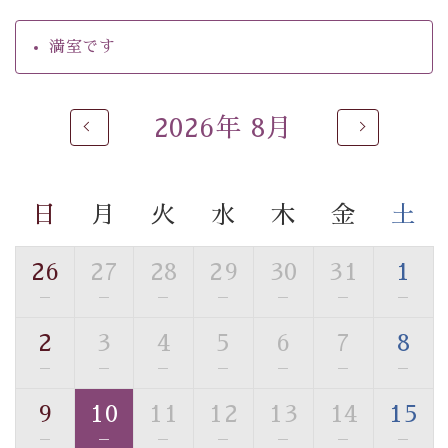
・駐車場完備
・チェックイン15時、チェックアウト10時
満室です
【お食事】
・朝夕個室料亭で個室食
2026年 8月
・夕食は地産地消の創作和会席 美湖膳（二十四節気と
いう昔の暦による料理表現）
・朝食はこだわりの味噌汁をはじめとした和定食
日
月
火
水
木
金
土
【温泉】
自家源泉「美翠源泉」は酸化の進みが遅く新鮮で若返り
26
27
28
29
30
31
1
の効果が高い、極めて希有な源泉です。身も心も癒され
—
—
—
—
—
—
—
るご入浴をお愉しみください。
■お座敷風呂（大浴場）
2
3
4
5
6
7
8
温泉の成分に合わせ、防菌防カビの特殊素材の畳を使
—
—
—
—
—
—
—
用。 足元が柔らかく、そして滑りにくい畳のお風呂で
す。
9
10
11
12
13
14
15
※男性大浴場までのご移動には階段がございます。 予め
—
—
—
—
—
—
—