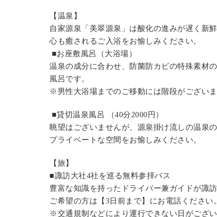
【温泉】
自家源泉「美翠源泉」は酸化の進みが遅く新
心も癒されるご入浴をお愉しみください。
■お座敷風呂（大浴場）
温泉の成分に合わせ、防菌防カビの特殊素材の
風呂です。
※男性大浴場までのご移動には階段がございま
■貸切温泉風呂 （40分2000円）
眺望はございませんが、源泉掛け流しの温泉
プライベートな空間をお愉しみください。
【旅】
■諏訪大社4社を巡る無料参拝バス
豊富な知識を持ったドライバー兼ガイドが諏
ご希望の方は【3日前まで】にお電話ください
※交通規制などにより運行できない日がござ