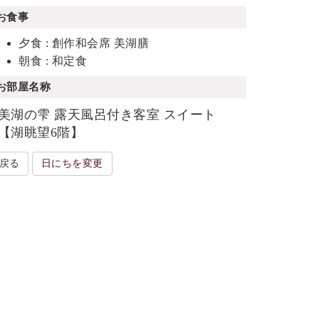
お食事
夕食 : 創作和会席 美湖膳
朝食 : 和定食
お部屋名称
美湖の雫 露天風呂付き客室 スイート
【湖眺望6階】
戻る
日にちを変更