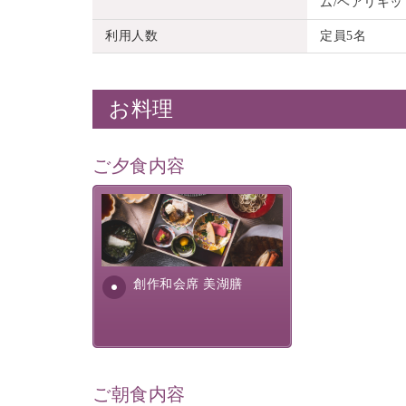
ム/ヘアリキッ
利用人数
定員5名
お料理
ご夕食内容
美湖膳とは諏訪の地で特別を
提供する為に料理長・神原 裕
明が考え出した創作和会席で
す。美しい諏訪湖の幸...
創作和会席 美湖膳
ご朝食内容