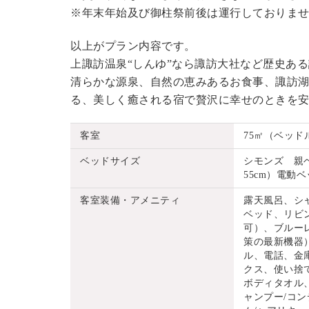
※年末年始及び御柱祭前後は運行しておりま
以上がプラン内容です。
上諏訪温泉“しんゆ”なら諏訪大社など歴史あ
清らかな源泉、自然の恵みあるお食事、諏訪湖
る、美しく癒される宿で贅沢に幸せのときを
客室
75㎡（ベッド
ベッドサイズ
シモンズ 親ベッ
55cm）電動ベッ
客室装備・アメニティ
露天風呂、シ
ベッド、リビ
可）、ブルーレ
策の最新機器
ル、電話、金
クス、使い捨
ボディタオル
ャンプー/コン