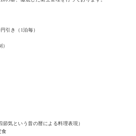
0円引き（1泊毎）
制）
四節気という昔の暦による料理表現）
定食