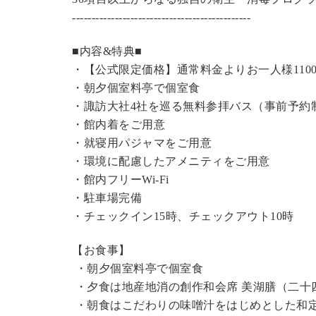
----------------------------------------------
■内容&特典■
・【公式限定価格】
通常料金よりお一人様110
・朝夕個室料亭で個室食
・諏訪大社4社を巡る無料参拝バス（事前予約
・館内着をご用意
・就寝用パジャマをご用意
・環境に配慮したアメニティをご用意
・館内フリーWi-Fi
・駐車場完備
・チェックイン15時、チェックアウト10時
【お食事】
・朝夕個室料亭で個室食
・夕食は地産地消の創作和会席 美湖膳（二十
・朝食はこだわりの味噌汁をはじめとした和