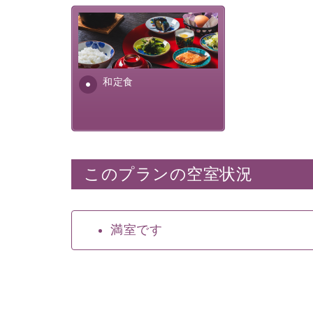
さっぱりとした和食膳に使わ
れる食材は、諏訪の名産品を
ふんだんに取り入れ、安心・
安全を心掛けた長野県産...
和定食
このプランの空室状況
満室です