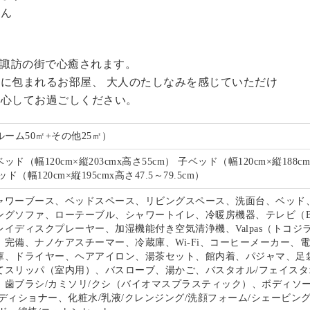
せん
る諏訪の街で心癒されます。
に包まれるお部屋、 大人のたしなみを感じていただけ
安心してお過ごしください。
ルーム50㎡+その他25㎡）
ド（幅120cm×縦203cmx高さ55cm） 子ベッド（幅120cm×縦188c
ド（幅120cm×縦195cmx高さ47.5～79.5cm）
ャワーブース、ベッドスペース、リビングスペース、洗面台、ベッド
ングソファ、ローテーブル、シャワートイレ、冷暖房機器、テレビ（B
イディスクプレーヤー、加湿機能付き空気清浄機、Valpas（トコジ
）完備、ナノケアスチーマー、冷蔵庫、Wi-Fi、コーヒーメーカー、
庫、ドライヤー、ヘアアイロン、湯茶セット、館内着、パジャマ、足
てスリッパ（室内用）、バスローブ、湯かご、バスタオル/フェイスタ
、歯ブラシ/カミソリ/クシ（バイオマスプラスティック）、ボディソー
ディショナー、化粧水/乳液/クレンジング/洗顔フォーム/シェービン