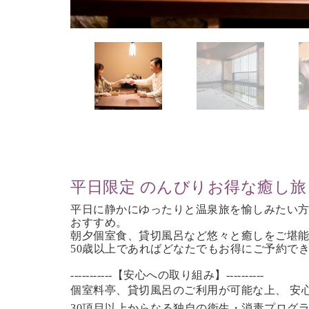
平日限定 のんびりお得な癒し旅
平日に静かにゆったりと温泉旅を愉しみたい
おすすめ。
朝夕個室食、貸切風呂など
悠々と癒しをご堪
50歳以上であれば
どなたでもお得にご予約で
-----------【安心への取り組み】----------
個室料亭、貸切風呂のご利用が可能な上、 安
30項目以上からなる独自の衛生・消毒プログ