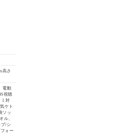
mx高さ
、電動
S視聴
ラミ対
電気ケト
袋ソッ
オル、
プ/シ
グフォー