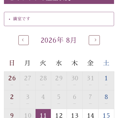
・朝食はこだわりの味噌汁をはじめとした和定食
【温泉】
満室です
自家源泉「美翠源泉」は酸化の進みが遅く新鮮で若返り
の効果が高い、極めて希有な源泉です。身も心も癒され
るご入浴をお愉しみください。
2026年 8月
■お座敷風呂（大浴場）
温泉の成分に合わせ、防菌防カビの特殊素材の畳を使
用。 足元が柔らかく、そして滑りにくい畳のお風呂で
日
月
火
水
木
金
土
す。
※男性大浴場までのご移動には階段がございます。 予め
ご了承のほどお願いいたします。
26
27
28
29
30
31
1
—
—
—
—
—
—
—
■貸切温泉風呂 （40分2000円）
2
3
4
5
6
7
8
眺望はございませんが、源泉掛け流しの温泉の質を楽し
む貸切温泉風呂です。ゆったりといやされるプライベー
—
—
—
—
—
—
—
トな空間をお愉しみください。
9
10
11
12
13
14
15