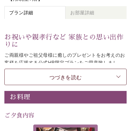
プラン詳細
お部屋詳細
お祝いや親孝行など 家族との思い出作
りに
ご両親様やご祖父母様に癒しのプレゼントをお考えのお
客様を
応援する公式HP限定プランをご用意致しまし
た。
つづきを読む
日頃なかなか言えない感謝の気持ちを
ご旅行で
お伝えし
てみてはいかがでしょうか。
-----------【安心への取り組み】----------
お料理
個室料亭、貸切風呂のご利用が可能な上、 安心安全にご
滞在いただけるよう
30項目以上からなる独自の衛生・消毒プログラムの基、
ご夕食内容
徹底した衛生管理を行っております。
---------------------------------------------