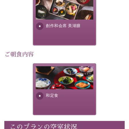
美湖膳とは諏訪の地で特別を
■内容&特典■
提供する為に料理長・神原 裕
明が考え出した創作和会席で
・記念写真＆オリジナル【フォトフレームカード】プレ
す。美しい諏訪湖の幸...
ゼント
創作和会席 美湖膳
・
思い出デザートプレート付き
・朝夕個室料亭で個室食
・諏訪大社4社を巡る無料参拝バス（事前予約制）
・館内着をご用意
ご朝食内容
・就寝用パジャマをご用意
・環境に配慮したアメニティをご用意
さっぱりとした和食膳に使わ
・館内フリーWi-Fi
れる食材は、諏訪の名産品を
・駐車場完備
ふんだんに取り入れ、安心・
・チェックイン15時、チェックアウト10時
安全を心掛けた長野県産...
和定食
【お食事】
・朝夕個室料亭で個室食
・夕食は地産地消の創作和会席 美湖膳（二十四節気と
いう昔の暦による料理表現）
このプランの空室状況