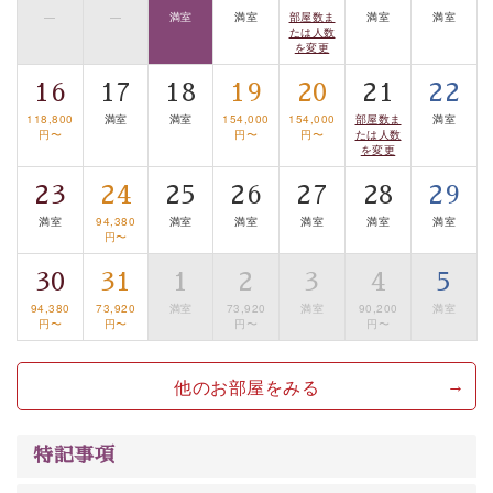
—
—
満室
満室
部屋数ま
満室
満室
【旅】
たは人数
を変更
■諏訪大社4社を巡る無料参拝バス
豊富な知識を持ったドライバー兼ガイドが諏訪大社をご
16
17
18
19
20
21
22
案内します。
事前ご予約制ですので、ご利用ご希望の方
118,800
満室
満室
154,000
154,000
部屋数ま
満室
は【3日前まで】にお電話ください。
円〜
円〜
円〜
たは人数
を変更
※交通規制などにより運行できない日がございます
23
24
25
26
27
28
29
※年末年始及び御柱祭前後は運行しておりません
満室
94,380
満室
満室
満室
満室
満室
円〜
以上がプラン内容です。
上諏訪温泉“しんゆ”なら諏訪大社など歴史ある諏訪の街
30
31
1
2
3
4
5
で心癒されます。
94,380
73,920
満室
73,920
満室
90,200
満室
円〜
円〜
円〜
円〜
清らかな源泉、自然の恵みあるお食事、諏訪湖に包まれ
るお部屋、 大人のたしなみを感じていただける、美しく
他のお部屋をみる
癒される宿で贅沢に幸せのときを安心してお過ごしくだ
さい。
特記事項