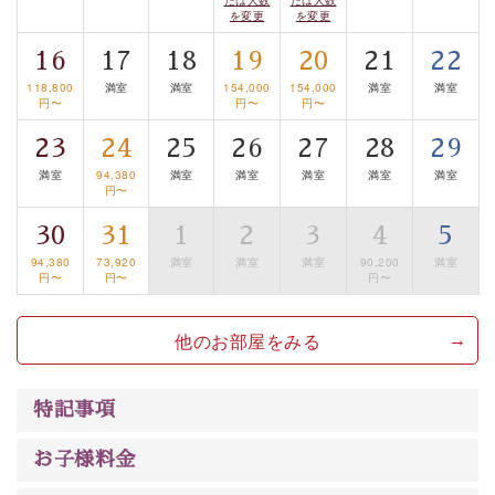
眺望はございませんが、源泉掛け流しの温泉の質を楽し
を変更
を変更
む貸切温泉風呂です。ゆったりといやされるプライベー
16
17
18
19
20
21
22
トな空間をお愉しみください。
118,800
満室
満室
154,000
154,000
満室
満室
円〜
円〜
円〜
【旅】
23
24
25
26
27
28
29
■諏訪大社4社を巡る無料参拝バス
豊富な知識を持ったドライバー兼ガイドが諏訪大社をご
満室
94,380
満室
満室
満室
満室
満室
円〜
案内します。
事前ご予約制ですので、ご利用ご希望の方
30
31
1
2
3
4
5
は【3日前まで】にお電話ください。
※交通規制などにより運行できない日がございます
94,380
73,920
満室
満室
満室
90,200
満室
円〜
円〜
円〜
※年末年始及び御柱祭前後は運行しておりません
他のお部屋をみる
以上がプラン内容です。
上諏訪温泉“しんゆ”なら諏訪大社など歴史ある諏訪の街
で心癒されます。 清らかな源泉、自然の恵みあるお食
特記事項
事、諏訪湖に包まれるお部屋、 大人のたしなみを感じて
いただける、美しく癒される宿で贅沢に幸せのときを安
お子様料金
心してお過ごしください。