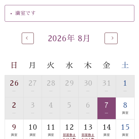
・朝夕個室料亭で個室食
満室です
・夕食は地産地消の創作和会席 美湖膳（二十四節気と
いう昔の暦による料理表現）
・朝食はこだわりの味噌汁をはじめとした和定食
2026年 8月
【温泉】
自家源泉「美翠源泉」は酸化の進みが遅く新鮮で若返り
の効果が高い、極めて希有な源泉です。身も心も癒され
日
月
火
水
木
金
土
るご入浴をお愉しみください。
■お座敷風呂（大浴場）
26
27
28
29
30
31
1
温泉の成分に合わせ、防菌防カビの特殊素材の畳を使
—
—
—
—
—
—
—
用。 足元が柔らかく、そして滑りにくい畳のお風呂で
す。
2
3
4
5
6
7
8
※男性大浴場までのご移動には階段がございます。 予め
—
—
—
—
—
—
満室
ご了承のほどお願いいたします。
9
10
11
12
13
14
15
■貸切温泉風呂 （40分2000円）
満室
満室
満室
部屋数ま
部屋数ま
満室
満室
たは人数
たは人数