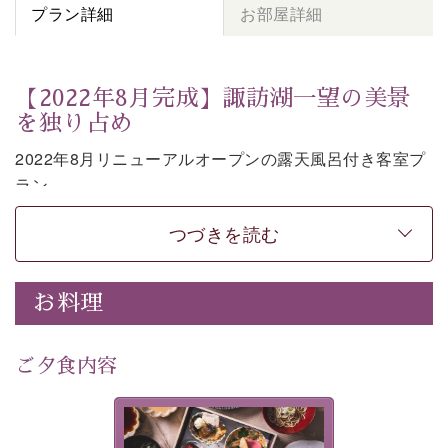
プラン詳細
お部屋詳細
【2022年8月完成】諏訪湖一望の美景
を独り占め
2022年8月リニューアルオープンの露天風呂付き客室プ
ラン。
お部屋の露天風呂で清らかな源泉に抱かれながら、眼下
つづきを読む
に広がる諏訪湖を一望いただけます。
上質な装飾を施した和モダンのお部屋は段差がない等の
使いやすさにも配慮しました。
お料理
時の移り変わりとともに刻々と変わる諏訪湖を眺めなが
ら、贅沢な癒しの時間をお過ごしください。
ご夕食内容
※お客様の安全の為、露天風呂の窓際には柵もしくは転
落防止ワイヤーを設置しております。
美湖膳とは諏訪の地で特別を
-----------【安心への取り組み】----------
提供する為に料理長・神原 裕