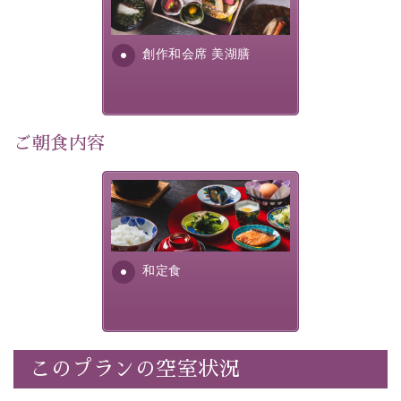
個室料亭、貸切風呂のご利用が可能な上、 安心安全にご
明が考え出した創作和会席で
滞在いただけるよう
す。美しい諏訪湖の幸...
創作和会席 美湖膳
30項目以上からなる独自の衛生・消毒プログラムの基、
徹底した衛生管理を行っております。
---------------------------------------------
ご朝食内容
■内容&特典■
・露天風呂付き客室のご利用
・朝夕個室料亭で個室食
さっぱりとした和食膳に使わ
れる食材は、諏訪の名産品を
・諏訪大社4社を巡る無料参拝バス（事前予約制）
ふんだんに取り入れ、安心・
・館内着をご用意
安全を心掛けた長野県産...
・就寝用パジャマをご用意
和定食
・環境に配慮したアメニティをご用意
・館内フリーWi-Fi
・駐車場完備
・チェックイン15時、チェックアウト10時
このプランの空室状況
【お食事】