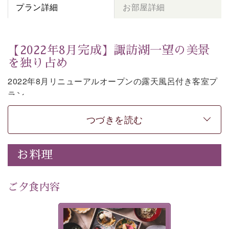
プラン詳細
お部屋詳細
【2022年8月完成】諏訪湖一望の美景
を独り占め
2022年8月リニューアルオープンの露天風呂付き客室プ
ラン。
お部屋の露天風呂で清らかな源泉に抱かれながら、眼下
つづきを読む
に広がる諏訪湖を一望いただけます。
上質な装飾を施した和モダンのお部屋は段差がない等の
使いやすさにも配慮しました。
お料理
時の移り変わりとともに刻々と変わる諏訪湖を眺めなが
ら、贅沢な癒しの時間をお過ごしください。
ご夕食内容
※お客様の安全の為、露天風呂の窓際には柵もしくは転
落防止ワイヤーを設置しております。
美湖膳とは諏訪の地で特別を
-----------【安心への取り組み】----------
提供する為に料理長・神原 裕