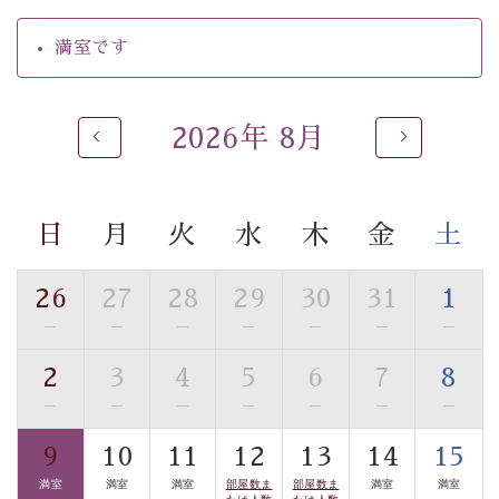
・朝夕個室料亭で個室食
満室です
・夕食は地産地消の創作和会席 美湖膳（二十四節気と
いう昔の暦による料理表現）
・朝食はこだわりの味噌汁をはじめとした和定食
2026年 8月
【温泉】
自家源泉「美翠源泉」は酸化の進みが遅く新鮮で若返り
の効果が高い、極めて希有な源泉です。身も心も癒され
日
月
火
水
木
金
土
るご入浴をお愉しみください。
■お座敷風呂（大浴場）
26
27
28
29
30
31
1
温泉の成分に合わせ、防菌防カビの特殊素材の畳を使
—
—
—
—
—
—
—
用。 足元が柔らかく、そして滑りにくい畳のお風呂で
す。
2
3
4
5
6
7
8
※男性大浴場までのご移動には階段がございます。 予め
—
—
—
—
—
—
—
ご了承のほどお願いいたします。
9
10
11
12
13
14
15
■貸切温泉風呂 （40分2000円）
満室
満室
満室
部屋数ま
部屋数ま
満室
満室
たは人数
たは人数