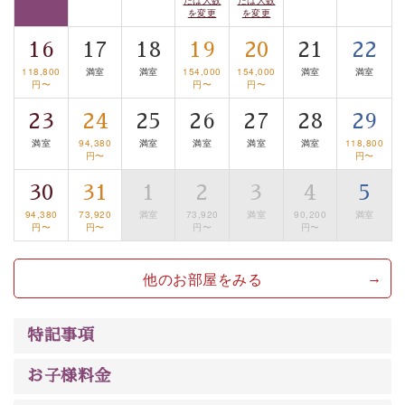
眺望はございませんが、源泉掛け流しの温泉の質を楽し
を変更
を変更
む貸切温泉風呂です。ゆったりといやされるプライベー
16
17
18
19
20
21
22
トな空間をお愉しみください。
118,800
満室
満室
154,000
154,000
満室
満室
円〜
円〜
円〜
【旅】
23
24
25
26
27
28
29
■諏訪大社4社を巡る無料参拝バス
豊富な知識を持ったドライバー兼ガイドが諏訪大社をご
満室
94,380
満室
満室
満室
満室
118,800
円〜
円〜
案内します。
事前ご予約制ですので、ご利用ご希望の方
30
31
1
2
3
4
5
は【3日前まで】にお電話ください。
※交通規制などにより運行できない日がございます
94,380
73,920
満室
73,920
満室
90,200
満室
円〜
円〜
円〜
円〜
※年末年始及び御柱祭前後は運行しておりません
他のお部屋をみる
以上がプラン内容です。
上諏訪温泉“しんゆ”なら諏訪大社など歴史ある諏訪の街
で心癒されます。 清らかな源泉、自然の恵みあるお食
特記事項
事、諏訪湖に包まれるお部屋、 大人のたしなみを感じて
いただける、美しく癒される宿で贅沢に幸せのときを安
お子様料金
心してお過ごしください。