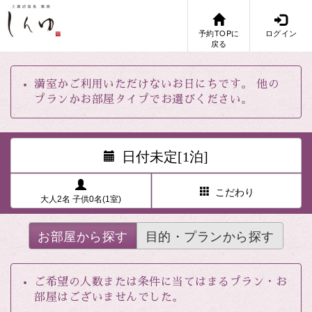
予約TOPに
ログイン
戻る
満室かご利用いただけないお日にちです。 他の
プランかお部屋タイプでお選びください。
日付未定[1泊]
こだわり
大人2名 子供0名(1室)
お部屋から探す
目的・プランから探す
ご希望の人数または条件に当てはまるプラン・お
部屋はございませんでした。