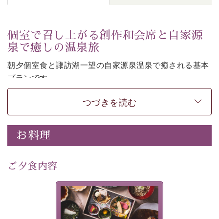
個室で召し上がる創作和会席と自家源
泉で癒しの温泉旅
朝夕個室食と諏訪湖一望の自家源泉温泉で癒される基本
プランです。
諏訪湖を眺めながら幽玄な装飾の館内で静かに寛いでお
つづきを読む
過ごしください。
-----------【安心への取り組み】----------
個室料亭、貸切風呂のご利用が可能な上、 安心安全にご
お料理
滞在いただけるよう
30項目以上からなる独自の衛生・消毒プログラムの基、
ご夕食内容
徹底した衛生管理を行っております。
---------------------------------------------
美湖膳とは諏訪の地で特別を
提供する為に料理長・神原 裕
■内容&特典■
明が考え出した創作和会席で