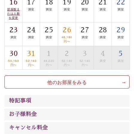
は【3日前まで】にお電話ください。
16
17
18
19
20
21
22
※交通規制などにより運行できない日がございます
部屋数ま
満室
満室
満室
満室
満室
満室
たは人数
※年末年始及び御柱祭前後は運行しておりません
を変更
23
24
25
26
27
28
29
以上が基本プランの内容です。
満室
満室
満室
48,180
満室
満室
満室
神秘なる諏訪湖に心癒される時間をお過ごしいただけま
円〜
したら幸いです。
30
31
1
2
3
4
5
50,160
52,140
44,220
52,140
52,140
満室
満室
円〜
円〜
円〜
円〜
円〜
他のお部屋をみる
特記事項
お子様料金
キャンセル料金