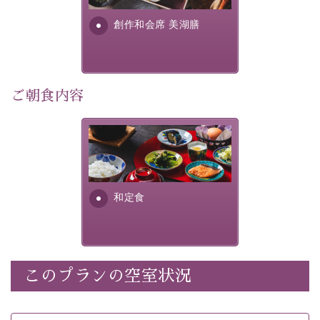
・朝夕個室料亭で個室食
す。美しい諏訪湖の幸...
・諏訪大社4社を巡る無料参拝バス（事前予約制）
創作和会席 美湖膳
・館内着をご用意
・就寝用パジャマをご用意
・環境に配慮したアメニティをご用意
・館内フリーWi-Fi
ご朝食内容
・駐車場完備
・チェックイン15時、チェックアウト10時
さっぱりとした和食膳に使わ
れる食材は、諏訪の名産品を
【お食事】
ふんだんに取り入れ、安心・
安全を心掛けた長野県産...
・朝夕個室料亭で個室食
和定食
・夕食は地産地消の創作和会席 美湖膳（二十四節気と
いう昔の暦による料理表現）
・朝食はこだわりの味噌汁をはじめとした和定食
このプランの空室状況
【温泉】
自家源泉「美翠源泉」は酸化の進みが遅く新鮮で若返り
の効果が高い、極めて希有な源泉です。身も心も癒され