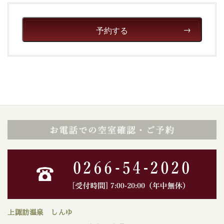
予約する
上諏訪温泉 しんゆ