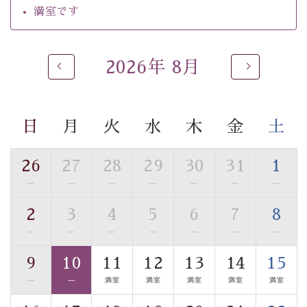
るご入浴をお愉しみください。
満室です
■お座敷風呂（大浴場）
温泉の成分に合わせ、防菌防カビの特殊素材の畳を使
用。 足元が柔らかく、そして滑りにくい畳のお風呂で
2026年 8月
す。
※男性大浴場までのご移動には階段がございます。 予め
ご了承のほどお願いいたします。
日
月
火
水
木
金
土
■貸切温泉風呂 （40分2000円）
26
27
28
29
30
31
1
眺望はございませんが、源泉掛け流しの温泉の質を楽し
—
—
—
—
—
—
—
む貸切温泉風呂です。ゆったりといやされるプライベー
トな空間をお愉しみください。
2
3
4
5
6
7
8
—
—
—
—
—
—
—
【旅】
■諏訪大社4社を巡る無料参拝バス
9
10
11
12
13
14
15
豊富な知識を持ったドライバー兼ガイドが諏訪大社をご
—
—
満室
満室
満室
満室
満室
案内します。
事前ご予約制ですので、ご利用ご希望の方