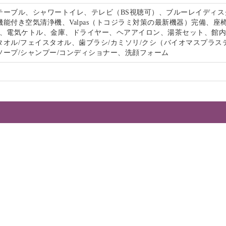
テーブル、シャワートイレ、テレビ（BS視聴可）、ブルーレイディス
能付き空気清浄機、Valpas（トコジラミ対策の最新機器）完備、座
-Fi、電気ケトル、金庫、ドライヤー、ヘアアイロン、湯茶セット、館
タオル/フェイスタオル、歯ブラシ/カミソリ/クシ（バイオマスプラス
ソープ/シャンプー/コンディショナー、洗顔フォーム