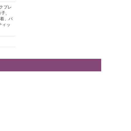
クプレ
椅子、
内着、パ
ティッ