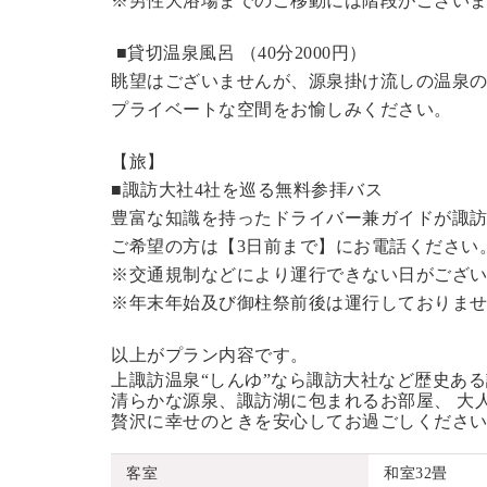
※男性大浴場までのご移動には階段がございま
■貸切温泉風呂 （40分2000円）
眺望はございませんが、源泉掛け流しの温泉
プライベートな空間をお愉しみください。
【旅】
■諏訪大社4社を巡る無料参拝バス
豊富な知識を持ったドライバー兼ガイドが諏
ご希望の方は【3日前まで】にお電話ください
※交通規制などにより運行できない日がござ
※年末年始及び御柱祭前後は運行しておりま
以上がプラン内容です。
上諏訪温泉“しんゆ”なら諏訪大社など歴史あ
清らかな源泉、諏訪湖に包まれるお部屋、 大
贅沢に幸せのときを安心してお過ごしくださ
客室
和室32畳