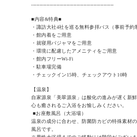
----------------------------------------------
---
■内容&特典■
・諏訪大社4社を巡る無料参拝バス（事前予約
・館内着をご用意
・就寝用パジャマをご用意
・環境に配慮したアメニティをご用意
・館内フリーWi-Fi
・駐車場完備
・チェックイン15時、チェックアウト10時
【温泉】
自家源泉「美翠源泉」は酸化の進みが遅く新
心も癒されるご入浴をお愉しみください。
■お座敷風呂（大浴場）
温泉の成分に合わせ、防菌防カビの特殊素材の
風呂です。