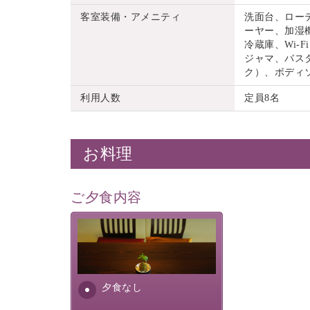
客室装備・アメニティ
洗面台、ロー
ーヤー、加湿機
冷蔵庫、Wi
ジャマ、バス
ク）、ボディ
利用人数
定員8名
お料理
ご夕食内容
夕食なしご夕食を追加される
場合は、二食付きのプランを
お選びくださいませ。
夕食なし