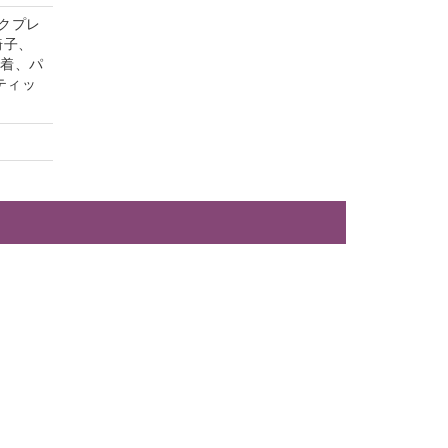
クプレ
椅子、
内着、パ
ティッ