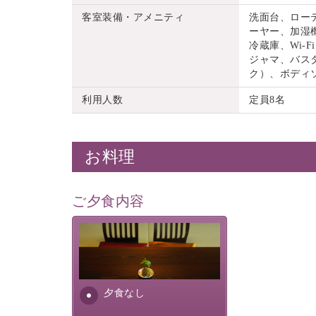
客室装備・アメニティ
洗面台、ロー
ーヤー、加湿機
冷蔵庫、Wi
ジャマ、バス
ク）、ボディ
利用人数
定員8名
お料理
ご夕食内容
夕食なしご夕食を追加される
場合は、二食付きのプランを
お選びくださいませ。
夕食なし