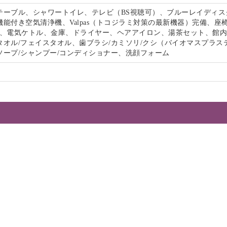
テーブル、シャワートイレ、テレビ（BS視聴可）、ブルーレイディス
能付き空気清浄機、Valpas（トコジラミ対策の最新機器）完備、座
-Fi、電気ケトル、金庫、ドライヤー、ヘアアイロン、湯茶セット、館
タオル/フェイスタオル、歯ブラシ/カミソリ/クシ（バイオマスプラス
ソープ/シャンプー/コンディショナー、洗顔フォーム