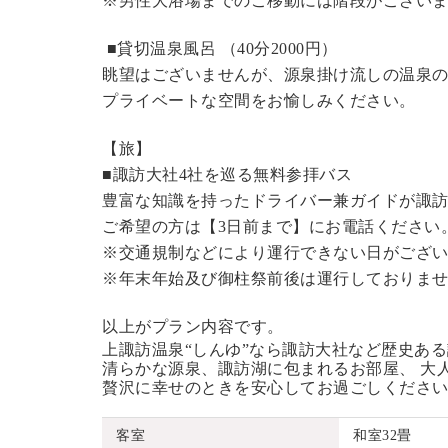
※男性大浴場までのご移動には階段がございま
■貸切温泉風呂 （40分2000円）
眺望はございませんが、源泉掛け流しの温泉
プライベートな空間をお愉しみください。
【旅】
■諏訪大社4社を巡る無料参拝バス
豊富な知識を持ったドライバー兼ガイドが諏
ご希望の方は【3日前まで】にお電話ください
※交通規制などにより運行できない日がござ
※年末年始及び御柱祭前後は運行しておりま
以上がプラン内容です。
上諏訪温泉“しんゆ”なら諏訪大社など歴史あ
清らかな源泉、諏訪湖に包まれるお部屋、 大
贅沢に幸せのときを安心してお過ごしくださ
客室
和室32畳