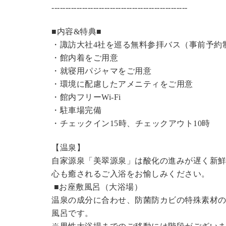
----------------------------------------------
---
■内容&特典■
・諏訪大社4社を巡る無料参拝バス（事前予約
・館内着をご用意
・就寝用パジャマをご用意
・環境に配慮したアメニティをご用意
・館内フリーWi-Fi
・駐車場完備
・チェックイン15時、チェックアウト10時
【温泉】
自家源泉「美翠源泉」は酸化の進みが遅く新
心も癒されるご入浴をお愉しみください。
■お座敷風呂（大浴場）
温泉の成分に合わせ、防菌防カビの特殊素材の
風呂です。