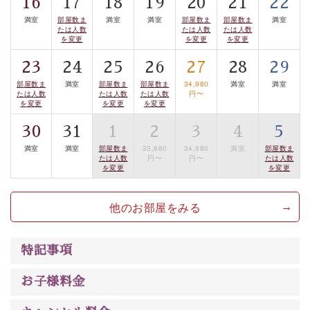
16
17
18
19
20
21
22
るお部屋、 大人のたしなみを感じていただける、美しく
満室
部屋数ま
満室
満室
部屋数ま
部屋数ま
満室
癒される宿で贅沢に幸せのときを安心してお過ごしくだ
たは人数
たは人数
たは人数
さい。
を変更
を変更
を変更
23
24
25
26
27
28
29
部屋数ま
満室
部屋数ま
部屋数ま
34,980
満室
満室
たは人数
たは人数
たは人数
円〜
を変更
を変更
を変更
30
31
1
2
3
4
5
満室
満室
部屋数ま
33,880
34,980
満室
部屋数ま
たは人数
円〜
円〜
たは人数
を変更
を変更
他のお部屋をみる
特記事項
お子様料金