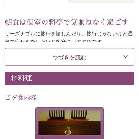
朝食は個室の料亭で気兼ねなく過ごす
リーズナブルに旅行を愉しんだり、旅行じゃないけど温
泉で疲れを癒したいお客様におすすめです。
ご朝食は個室の料亭で気兼ねなくお食事をお愉しみくだ
つづきを読む
さい。
-----------【安心への取り組み】---------- 
お料理
個室料亭、貸切風呂のご利用が可能な上、 安心安全にご
滞在いただけるよう
30項目以上からなる独自の衛生・消毒プログラムの基、
ご夕食内容
徹底した衛生管理を行っております。 
----------------------------------------------
-
-
-
夕食なしご夕食を追加される
場合は、二食付きのプランを
■内容&特典■ 
お選びくださいませ。
・朝食は個室料亭で個室食 
・諏訪大社4社を巡る無料参拝バス（事前予約制） 