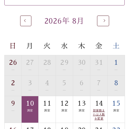
※男性大浴場までのご移動には階段がございます。 予め
ご了承のほどお願いいたします。
2026年 8月
 ■
貸切温泉風呂
 （40分2000円）
眺望はございませんが、源泉掛け流しの温泉の質を楽し
む
貸切温泉風呂
です。ゆったりといやされるプライベー
トな空間をお愉しみください。 
日
月
火
水
木
金
土
【旅】 
■諏訪大社4社を巡る無料参拝バス 
26
27
28
29
30
31
1
豊富な知識を持ったドライバー兼ガイドが諏訪大社をご
—
—
—
—
—
—
—
事前ご予約制ですので、ご利用ご希望の方
案内します。
は【3日前まで】にお電話ください。
2
3
4
5
6
7
8
※交通規制などにより運行できない日がございます 
—
—
—
—
—
—
—
※年末年始及び御柱祭前後は運行しておりません 
9
10
11
12
13
14
15
以上がプラン内容です。 
—
満室
満室
満室
満室
部屋数ま
満室
上諏訪温泉“しんゆ”なら諏訪大社など歴史ある諏訪の街
たは人数
で心癒されます。
を変更
清らかな源泉、自然の恵みあるお食事、諏訪湖に包まれ