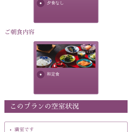
夕食なし
・館内着をご用意
・環境に配慮したアメニティをご用意
・館内フリーWi-Fi 
・駐車場完備
ご朝食内容
・チェックイン15時、チェックアウト10時
さっぱりとした和食膳に使わ
【お食事】
れる食材は、諏訪の名産品を
 ・個室料亭で個室食 
ふんだんに取り入れ、安心・
 ・朝食はこだわりの味噌汁をはじめとした和定食 
安全を心掛けた長野県産...
和定食
【温泉】 
自家源泉「美翠源泉」は酸化の進みが遅く新鮮で若返り
の効果が高い、極めて希有な源泉です。身も心も癒され
るご入浴をお愉しみください。
 ■お座敷風呂（大浴場）
このプランの空室状況
温泉の成分に合わせ、防菌防カビの特殊素材の畳を使
用。 足元が柔らかく、そして滑りにくい畳のお風呂で
満室です