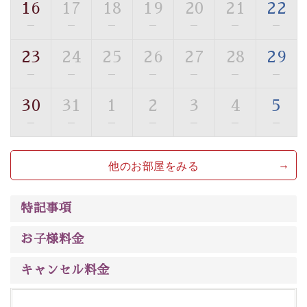
16
17
18
19
20
21
22
■貸切温泉風呂 （40分2000円）
—
—
—
—
—
—
—
眺望はございませんが、源泉掛け流しの温泉の質を楽し
23
24
25
26
27
28
29
む貸切温泉風呂です。ゆったりといやされるプライベー
—
—
—
—
—
—
—
トな空間をお愉しみください。
30
31
1
2
3
4
5
【旅】
—
—
—
—
—
—
—
■諏訪大社4社を巡る無料参拝バス
豊富な知識を持ったドライバー兼ガイドが諏訪大社をご
他のお部屋をみる
案内します。事前ご予約制ですので、ご利用ご希望の方
は【3日前まで】にお電話ください。
※交通規制などにより運行できない日がございます
特記事項
※年末年始及び御柱祭前後は運行しておりません
お子様料金
以上が早割プランの内容です。
神秘なる諏訪湖に心癒される時間をお過ごしいただけま
キャンセル料金
したら幸いです。