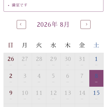
・チェックイン15時、チェックアウト10時
満室です
【お食事】
・朝夕個室料亭で個室食
2026年 8月
・夕食は地産地消の創作和会席 美湖膳（二十四節気と
いう昔の暦による料理表現）
・朝食はこだわりの味噌汁をはじめとした和定食
日
月
火
水
木
金
土
【温泉】
自家源泉「美翠源泉」は酸化の進みが遅く新鮮で若返り
26
27
28
29
30
31
1
の効果が高い、極めて希有な源泉です。身も心も癒され
—
—
—
—
—
—
—
るご入浴をお愉しみください。
■お座敷風呂（大浴場）
2
3
4
5
6
7
8
温泉の成分に合わせ、防菌防カビの特殊素材の畳を使
—
—
—
—
—
—
—
用。 足元が柔らかく、そして滑りにくい畳のお風呂で
す。
9
10
11
12
13
14
15
※男性大浴場までのご移動には階段がございます。 予め
—
—
—
—
—
—
—
ご了承のほどお願いいたします。