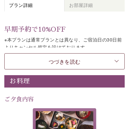
プラン詳細
お部屋詳細
早期予約で10%OFF
※本プランは通常プランとは異なり、ご宿泊日の30日前
よりキャンセル規定を設けております。
※本プランは２食付きの早割プランです。
つづきを読む
上諏訪温泉しんゆでは、30日前までのご予約で、10%割
引でお泊まりいただける「早割プラン」をご用意してお
お料理
ります。
諏訪湖の穏やかな景色、心身を解きほぐす温泉、そして
温かいおもてなし。
ご夕食内容
ご滞在を楽しみに待つ日々が旅をより特別なものにして
くれます。
美湖膳とは諏訪の地で特別を
早めのご予約で、お得に癒しのひとときをお過ごしくだ
提供する為に料理長・神原 裕
明が考え出した創作和会席で