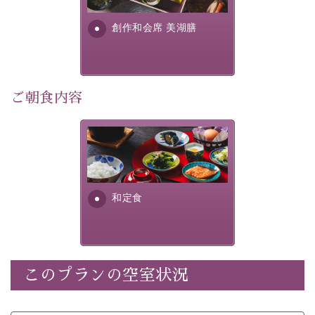
さい。
す。美しい諏訪湖の幸...
創作和会席 美湖膳
-----------【安心への取り組み】----------
個室料亭、貸切風呂のご利用が可能な上、 安心安全にご
滞在いただけるよう
30項目以上からなる独自の衛生・消毒プログラムの基、
ご朝食内容
徹底した衛生管理を行っております。
----------------------------------------------
さっぱりとした和食膳に使わ
■内容&特典■
れる食材は、諏訪の名産品を
ふんだんに取り入れ、安心・
・宿泊料金10%OFF
安全を心掛けた長野県産...
・朝夕個室料亭で個室食
和定食
・諏訪大社4社を巡る無料参拝バス（事前予約制）
・館内着をご用意
・就寝用パジャマをご用意
・環境に配慮したアメニティをご用意
このプランの空室状況
・館内フリーWi-Fi
・駐車場完備