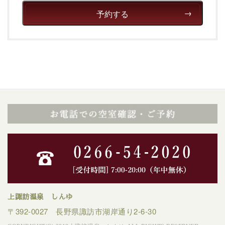
予約する
上諏訪温泉 しんゆ
〒392-0027 長野県諏訪市湖岸通り2-6-30