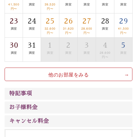
41,500
満室
39,520
満室
満室
満室
満室
みを感じていただける、美しく癒される宿で贅沢に幸せ
円〜
円〜
のときを安心してお過ごしください。
23
24
25
26
27
28
29
満室
満室
32,600
31,620
28,600
満室
41,500
円〜
円〜
円〜
円〜
30
31
1
2
3
4
5
満室
満室
満室
満室
満室
28,600
満室
円〜
他のお部屋をみる
特記事項
お子様料金
キャンセル料金