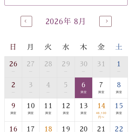
 ■
貸切温泉風呂
 （40分2000円）
眺望はございませんが、源泉掛け流しの温泉の質を楽し
2026年 8月
む
貸切温泉風呂
です。ゆったりといやされるプライベー
トな空間をお愉しみください。 
日
月
火
水
木
金
土
【旅】 
■諏訪大社4社を巡る無料参拝バス 
26
27
28
29
30
31
1
豊富な知識を持ったドライバー兼ガイドが諏訪大社をご
事前ご予約制ですので、ご利用ご希望の方
—
—
—
—
—
—
—
案内します。
は【3日前まで】にお電話ください。
2
3
4
5
6
7
8
※交通規制などにより運行できない日がございます 
—
—
—
—
満室
満室
満室
※年末年始及び御柱祭前後は運行しておりません 
9
10
11
12
13
14
15
以上がプラン内容です。 
満室
満室
満室
満室
満室
46,100
満室
上諏訪温泉“しんゆ”なら諏訪大社など歴史ある諏訪の街
円〜
で心癒されます。
16
17
18
19
20
21
22
清らかな源泉、諏訪湖に包まれるお部屋、 大人のたしな