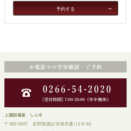
予約する
上諏訪温泉 しんゆ
〒392-0027 長野県諏訪市湖岸通り2-6-30