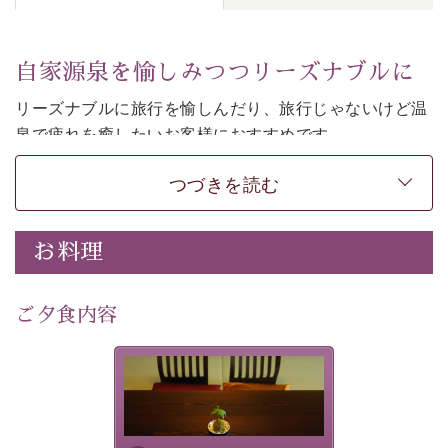
自家源泉を愉しみつつリーズナブルに
リーズナブルに旅行を愉しんだり、旅行じゃないけど温
泉で疲れを癒したいお客様におすすめです。
和モダンの落ち着くお部屋でお休みください。
つづきを読む
-----------【安心への取り組み】---------- 
個室料亭、貸切風呂のご利用が可能な上、 安心安全にご
お料理
滞在いただけるよう
30項目以上からなる独自の衛生・消毒プログラムの基、
ご夕食内容
徹底した衛生管理を行っております。 
----------------------------------------------
-
-
-
夕食なしご夕食を追加される
場合は、二食付きのプランを
■内容&特典■ 
お選びくださいませ。
・諏訪大社4社を巡る無料参拝バス（事前予約制） 