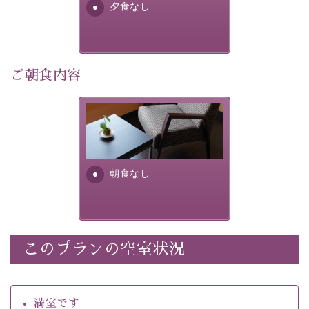
・館内着をご用意
夕食なし
・環境に配慮したアメニティをご用意
・館内フリーWi-Fi 
ご朝食内容
・駐車場完備
・チェックイン15時、チェックアウト10時
朝食なし。ご朝食を付ける場
合は朝食付きのプランをお選
【温泉】 
びくださいませ。
自家源泉「美翠源泉」は酸化の進みが遅く新鮮で若返り
の効果が高い、極めて希有な源泉です。身も心も癒され
朝食なし
るご入浴をお愉しみください。
 ■お座敷風呂（大浴場）
温泉の成分に合わせ、防菌防カビの特殊素材の畳を使
用。 足元が柔らかく、そして滑りにくい畳のお風呂で
このプランの空室状況
※男性大浴場までのご移動には階段がございます。 予め
ご了承のほどお願いいたします。
満室です