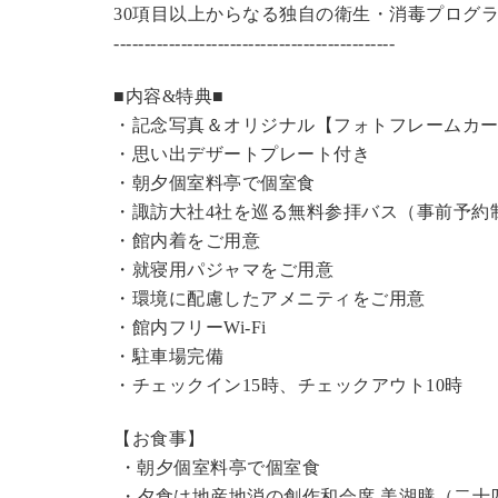
30項目以上からなる独自の衛生・消毒プログ
----------------------------------------------
■内容&特典■
・記念写真＆オリジナル【フォトフレームカ
・思い出デザートプレート付き
・朝夕個室料亭で個室食
・諏訪大社4社を巡る無料参拝バス（事前予約
・館内着をご用意
・就寝用パジャマをご用意
・環境に配慮したアメニティをご用意
・館内フリーWi-Fi
・駐車場完備
・チェックイン15時、チェックアウト10時
【お食事】
・朝夕個室料亭で個室食
・夕食は地産地消の創作和会席 美湖膳（二十