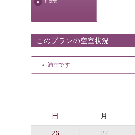
和定食
このプランの空室状況
満室です
日
月
26
27