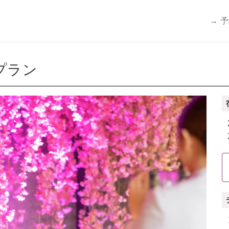
→ 
プラン