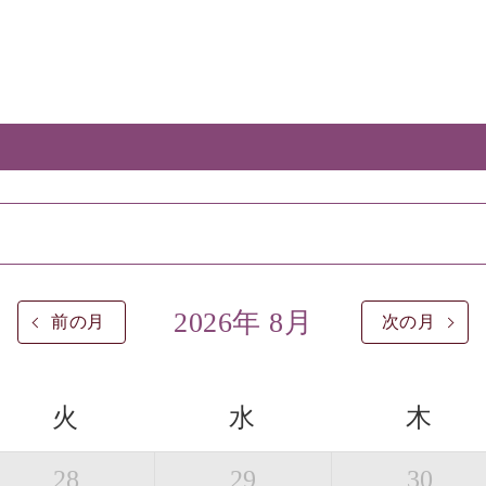
2026年 8月
前の月
次の月
火
水
木
28
29
30