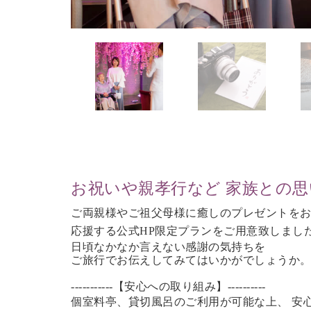
お祝いや親孝行など 家族との
ご両親様やご祖父母様に癒しのプレゼントを
応援する公式HP限定プランをご用意致しまし
日頃なかなか言えない感謝の気持ちを
ご旅行で
お伝えしてみてはいかがでしょうか
-----------【安心への取り組み】----------
個室料亭、貸切風呂のご利用が可能な上、 安