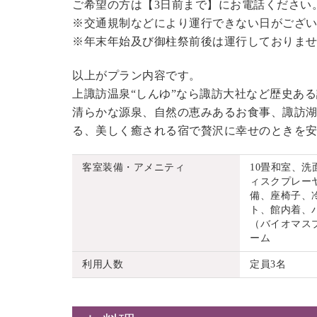
ご希望の方は【3日前まで】にお電話ください
※交通規制などにより運行できない日がござ
※年末年始及び御柱祭前後は運行しておりま
以上がプラン内容です。
上諏訪温泉“しんゆ”なら諏訪大社など歴史あ
清らかな源泉、自然の恵みあるお食事、諏訪湖
る、美しく癒される宿で贅沢に幸せのときを
客室装備・アメニティ
10畳和室、
ィスクプレーヤ
備、座椅子、
ト、館内着、
（バイオマス
ーム
利用人数
定員3名