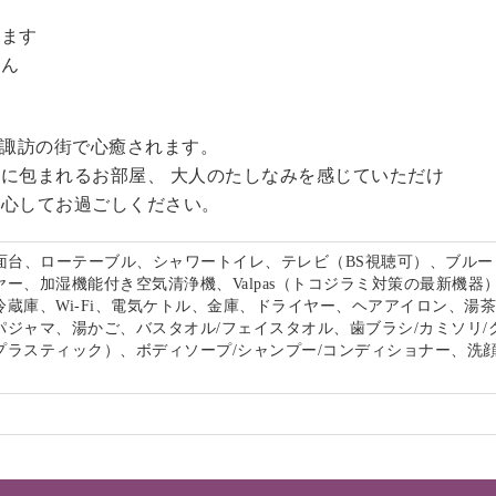
。
います
せん
る諏訪の街で心癒されます。
に包まれるお部屋、 大人のたしなみを感じていただけ
安心してお過ごしください。
洗面台、ローテーブル、シャワートイレ、テレビ（BS視聴可）、ブルー
ー、加湿機能付き空気清浄機、Valpas（トコジラミ対策の最新機器
冷蔵庫、Wi-Fi、電気ケトル、金庫、ドライヤー、ヘアアイロン、湯
パジャマ、湯かご、バスタオル/フェイスタオル、歯ブラシ/カミソリ/
プラスティック）、ボディソープ/シャンプー/コンディショナー、洗