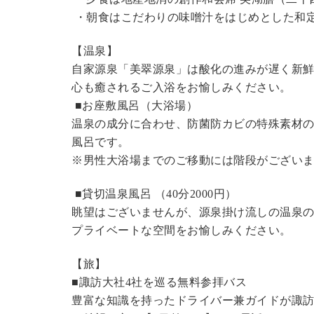
・朝食はこだわりの味噌汁をはじめとした和
【温泉】
自家源泉「美翠源泉」は酸化の進みが遅く新
心も癒されるご入浴をお愉しみください。
■お座敷風呂（大浴場）
温泉の成分に合わせ、防菌防カビの特殊素材の
風呂です。
※男性大浴場までのご移動には階段がございま
■貸切温泉風呂 （40分
2000円
）
眺望はございませんが、源泉掛け流しの温泉
プライベートな空間をお愉しみください。
【旅】
■諏訪大社4社を巡る無料参拝バス
豊富な知識を持ったドライバー兼ガイドが諏