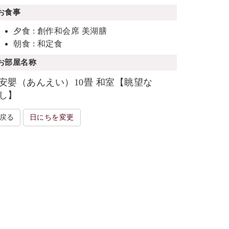
お食事
夕食 : 創作和会席 美湖膳
朝食 : 和定食
お部屋名称
安嬰（あんえい）10畳 和室【眺望な
し】
戻る
日にちを変更