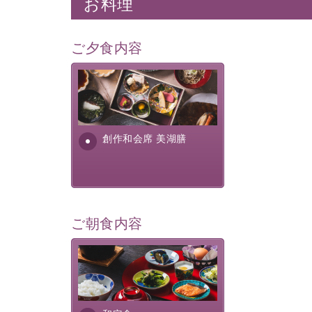
お料理
ご夕食内容
美湖膳とは諏訪の地で特別を
提供する為に料理長・神原 裕
明が考え出した創作和会席で
す。美しい諏訪湖の幸...
創作和会席 美湖膳
ご朝食内容
さっぱりとした和食膳に使わ
れる食材は、諏訪の名産品を
ふんだんに取り入れ、安心・
安全を心掛けた長野県産...