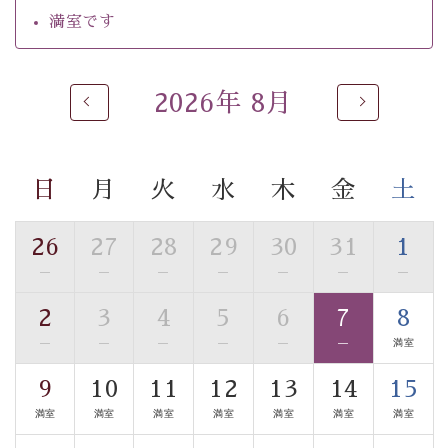
自家源泉「美翠源泉」は酸化の進みが遅く新鮮で若返り
満室です
の効果が高い、極めて希有な源泉です。身も心も癒され
るご入浴をお愉しみください。
■お座敷風呂（大浴場）
2026年 8月
温泉の成分に合わせ、防菌防カビの特殊素材の畳を使
用。 足元が柔らかく、そして滑りにくい畳のお風呂で
す。
日
月
火
水
木
金
土
※男性大浴場までのご移動には階段がございます。 予め
ご了承のほどお願いいたします。
26
27
28
29
30
31
1
■貸切温泉風呂 （40分2000円）
—
—
—
—
—
—
—
眺望はございませんが、源泉掛け流しの温泉の質を楽し
2
3
4
5
6
7
8
む貸切温泉風呂です。ゆったりといやされるプライベー
—
—
—
—
—
—
満室
トな空間をお愉しみください。
9
10
11
12
13
14
15
【旅】
満室
満室
満室
満室
満室
満室
満室
■諏訪大社4社を巡る無料参拝バス
豊富な知識を持ったドライバー兼ガイドが諏訪大社をご