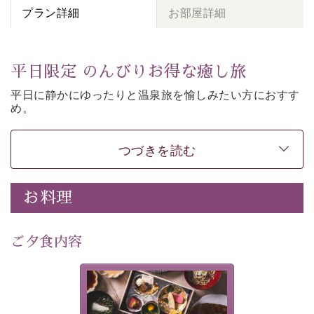
プラン詳細
お部屋詳細
平日限定 のんびりお得な癒し旅
平日に静かにゆったりと温泉旅を愉しみたい方に
おすす
め。
朝夕個室食、貸切風呂など
悠々と癒しをご堪能くださ
い。
50歳以上であれば
どなたでもお得にご予約できます。
つづきを読む
-----------【安心への取り組み】----------
個室料亭、貸切風呂のご利用が可能な上、 安心安全にご
お料理
滞在いただけるよう
30項目以上からなる独自の衛生・消毒プログラムの基、
ご夕食内容
徹底した衛生管理を行っております。
---------------------------------------------
美湖膳とは諏訪の地で特別を
■内容&特典■
提供する為に料理長・神原 裕
明が考え出した創作和会席で