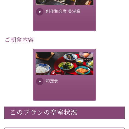
・
【公式限定価格】
通常料金よりお一人様1100円引き
す。美しい諏訪湖の幸...
（1泊毎）
創作和会席 美湖膳
・朝夕個室料亭で個室食
・諏訪大社4社を巡る無料参拝バス（事前予約制）
・館内着をご用意
・就寝用パジャマをご用意
ご朝食内容
・環境に配慮したアメニティをご用意
・館内フリーWi-Fi
さっぱりとした和食膳に使わ
・駐車場完備
れる食材は、諏訪の名産品を
・チェックイン15時、チェックアウト10時
ふんだんに取り入れ、安心・
安全を心掛けた長野県産...
和定食
【お食事】
・朝夕個室料亭で個室食
・夕食は地産地消の創作和会席 美湖膳（二十四節気と
いう昔の暦による料理表現）
・朝食はこだわりの味噌汁をはじめとした和定食
このプランの空室状況
【温泉】