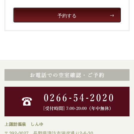
予約する
上諏訪温泉 しんゆ
〒392-0027 長野県諏訪市湖岸通り2-6-30