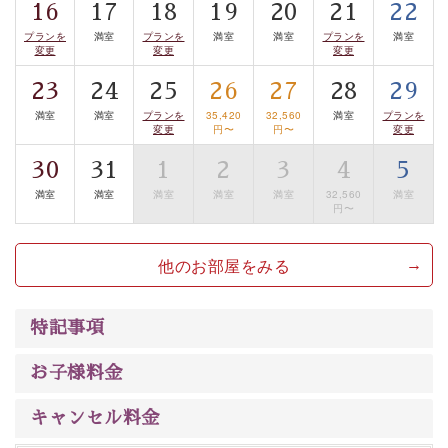
16
17
18
19
20
21
22
案内します。
事前ご予約制ですので、ご利用ご希望の方
プランを
満室
プランを
満室
満室
プランを
満室
は【3日前まで】にお電話ください。
変更
変更
変更
※交通規制などにより運行できない日がございます
23
24
25
26
27
28
29
※年末年始及び御柱祭前後は運行しておりません
満室
満室
プランを
35,420
32,560
満室
プランを
変更
円〜
円〜
変更
以上がプラン内容です。
30
31
1
2
3
4
5
上諏訪温泉“しんゆ”なら諏訪大社など歴史ある諏訪の街
満室
満室
満室
満室
満室
32,560
満室
で心癒されます。
円〜
清らかな源泉、自然の恵みあるお食事、諏訪湖に包まれ
るお部屋、 大人のたしなみを感じていただける、美しく
他のお部屋をみる
癒される宿で贅沢に幸せのときを安心してお過ごしくだ
さい。
特記事項
お子様料金
キャンセル料金