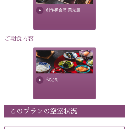
・朝夕個室料亭で個室食
す。美しい諏訪湖の幸...
・諏訪大社4社を巡る無料参拝バス（事前予約制）
創作和会席 美湖膳
・館内着をご用意
・就寝用パジャマをご用意
・環境に配慮したアメニティをご用意
・館内フリーWi-Fi
ご朝食内容
・駐車場完備
・チェックイン15時、チェックアウト10時
さっぱりとした和食膳に使わ
れる食材は、諏訪の名産品を
【お食事】
ふんだんに取り入れ、安心・
安全を心掛けた長野県産...
・朝夕個室料亭で個室食
和定食
・夕食は地産地消の創作和会席 美湖膳（二十四節気と
いう昔の暦による料理表現）
・朝食はこだわりの味噌汁をはじめとした和定食
このプランの空室状況
【温泉】
自家源泉「美翠源泉」は酸化の進みが遅く新鮮で若返り
の効果が高い、極めて希有な源泉です。身も心も癒され