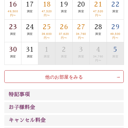
は【3日前まで】にお電話ください。
16
17
18
19
20
21
22
※交通規制などにより運行できない日がございます
49,500
満室
47,520
満室
満室
47,520
満室
※年末年始及び御柱祭前後は運行しておりません
円〜
円〜
円〜
23
24
25
26
27
28
29
以上が基本プランの内容です。
満室
満室
39,600
37,620
34,760
満室
49,500
神秘なる諏訪湖に心癒される時間をお過ごしいただけま
円〜
円〜
円〜
円〜
したら幸いです。
30
31
1
2
3
4
5
満室
満室
満室
満室
満室
34,760
満室
円〜
他のお部屋をみる
特記事項
お子様料金
キャンセル料金