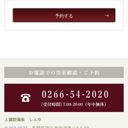
予約する
上諏訪温泉 しんゆ
〒392-0027 長野県諏訪市湖岸通り2-6-30