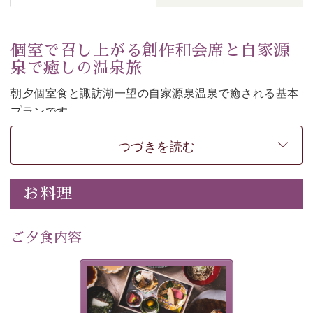
個室で召し上がる創作和会席と自家源
泉で癒しの温泉旅
朝夕個室食と諏訪湖一望の自家源泉温泉で癒される基本
プランです。
諏訪湖を眺めながら幽玄な装飾の館内で静かに寛いでお
つづきを読む
過ごしください。
-----------【安心への取り組み】----------
個室料亭、貸切風呂のご利用が可能な上、 安心安全にご
お料理
滞在いただけるよう
30項目以上からなる独自の衛生・消毒プログラムの基、
ご夕食内容
徹底した衛生管理を行っております。
---------------------------------------------
美湖膳とは諏訪の地で特別を
提供する為に料理長・神原 裕
■内容&特典■
明が考え出した創作和会席で