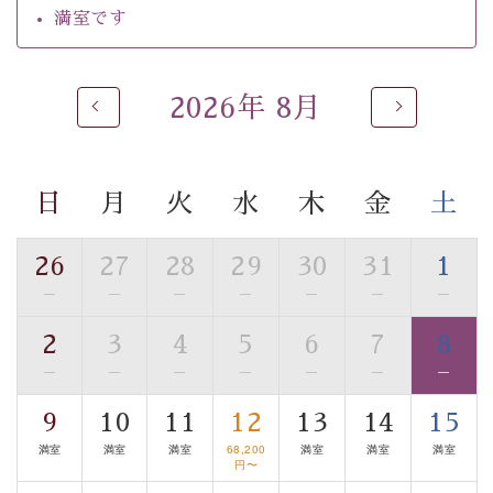
るご入浴をお愉しみください。
満室です
■お座敷風呂（大浴場）
温泉の成分に合わせ、防菌防カビの特殊素材の畳を使
用。 足元が柔らかく、そして滑りにくい畳のお風呂で
2026年 8月
す。
※男性大浴場までのご移動には階段がございます。 予め
ご了承のほどお願いいたします。
日
月
火
水
木
金
土
■貸切温泉風呂 （40分2000円）
26
27
28
29
30
31
1
眺望はございませんが、源泉掛け流しの温泉の質を楽し
—
—
—
—
—
—
—
む貸切温泉風呂です。ゆったりといやされるプライベー
トな空間をお愉しみください。
2
3
4
5
6
7
8
—
—
—
—
—
—
—
【旅】
■諏訪大社4社を巡る無料参拝バス
9
10
11
12
13
14
15
豊富な知識を持ったドライバー兼ガイドが諏訪大社をご
満室
満室
満室
68,200
満室
満室
満室
案内します。
事前ご予約制ですので、ご利用ご希望の方
円〜