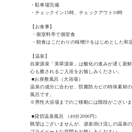
・駐車場完備
・チェックイン15時、チェックアウト10時
【お食事】
・個室料亭で個室食
・朝食はこだわりの味噌汁をはじめとした和
【温泉】
自家源泉「美翠源泉」は酸化の進みが遅く新
心も癒されるご入浴をお愉しみください。
■お座敷風呂（大浴場）
温泉の成分に合わせ、防菌防カビの特殊素材の
風呂です。
※男性大浴場までのご移動には階段がございま
■貸切温泉風呂 （40分2000円）
眺望はございませんが、源泉掛け流しの温泉
プライベートな空間をお愉しみください。