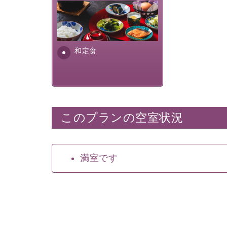
さっぱりとした和食膳に使わ
れる食材は、諏訪の名産品を
ふんだんに取り入れ、安心・
安全を心掛けた長野県産...
和定食
このプランの空室状況
満室です