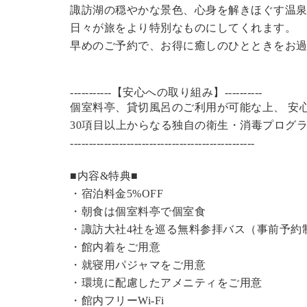
諏訪湖の穏やかな景色、心身を解きほぐす温
日々が旅をより特別なものにしてくれます。
早めのご予約で、お得に癒しのひとときをお
-----------【安心への取り組み】----------
個室料亭、貸切風呂のご利用が可能な上、 安
30項目以上からなる独自の衛生・消毒プログ
----------------------------------------------
---
■内容&特典■
・宿泊料金5%OFF
・朝食は個室料亭で個室食
・諏訪大社4社を巡る無料参拝バス（事前予約
・館内着をご用意
・就寝用パジャマをご用意
・環境に配慮したアメニティをご用意
・館内フリーWi-Fi