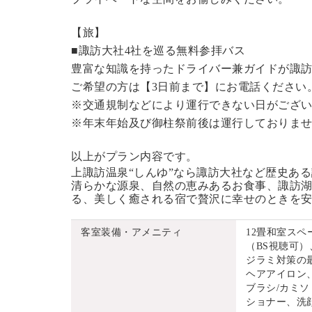
【旅】
■諏訪大社4社を巡る無料参拝バス
豊富な知識を持ったドライバー兼ガイドが諏
ご希望の方は【3日前まで】にお電話ください
※交通規制などにより運行できない日がござ
※年末年始及び御柱祭前後は運行しておりま
以上がプラン内容です。
上諏訪温泉“しんゆ”なら諏訪大社など歴史あ
清らかな源泉、自然の恵みあるお食事、諏訪湖
る、美しく癒される宿で贅沢に幸せのときを
客室装備・アメニティ
12畳和室ス
（BS視聴可）
ジラミ対策の
ヘアアイロン
ブラシ/カミソ
ショナー、洗