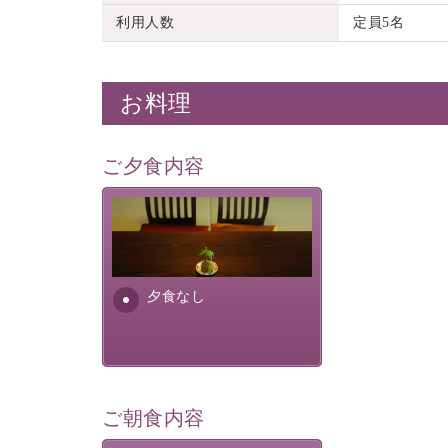
利用人数
定員5名
お料理
ご夕食内容
夕食なしご夕食を追加される
場合は、二食付きのプランを
お選びくださいませ。
夕食なし
ご朝食内容