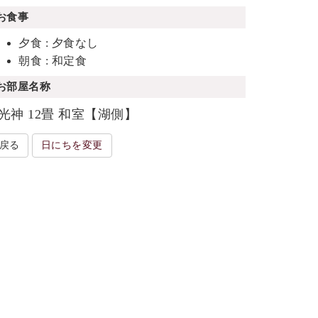
お食事
夕食 : 夕食なし
朝食 : 和定食
お部屋名称
光神 12畳 和室【湖側】
戻る
日にちを変更