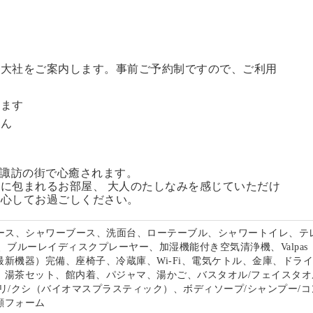
訪大社をご案内します。
事前ご予約制ですので、ご利用
。
います
せん
る諏訪の街で心癒されます。
に包まれるお部屋、 大人のたしなみを感じていただけ
安心してお過ごしください。
ペース、シャワーブース、洗面台、ローテーブル、シャワートイレ、テ
、ブルーレイディスクプレーヤー、加湿機能付き空気清浄機、Valpas
最新機器）完備、座椅子、冷蔵庫、Wi-Fi、電気ケトル、金庫、ドラ
、湯茶セット、館内着、パジャマ、湯かご、バスタオル/フェイスタオ
リ/クシ（バイオマスプラスティック）、ボディソープ/シャンプー/コ
顔フォーム