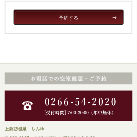
予約する
上諏訪温泉 しんゆ