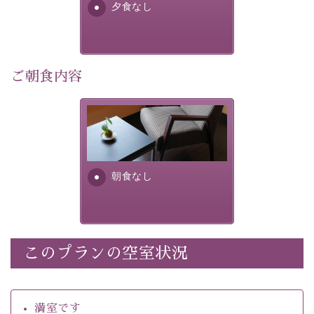
・館内着をご用意
夕食なし
・環境に配慮したアメニティをご用意
・館内フリーWi-Fi 
ご朝食内容
・駐車場完備
・チェックイン15時、チェックアウト10時
朝食なし。ご朝食を付ける場
合は朝食付きのプランをお選
【温泉】 
びくださいませ。
自家源泉「美翠源泉」は酸化の進みが遅く新鮮で若返り
の効果が高い、極めて希有な源泉です。身も心も癒され
朝食なし
るご入浴をお愉しみください。
 ■お座敷風呂（大浴場）
温泉の成分に合わせ、防菌防カビの特殊素材の畳を使
用。 足元が柔らかく、そして滑りにくい畳のお風呂で
このプランの空室状況
※男性大浴場までのご移動には階段がございます。 予め
ご了承のほどお願いいたします。
満室です