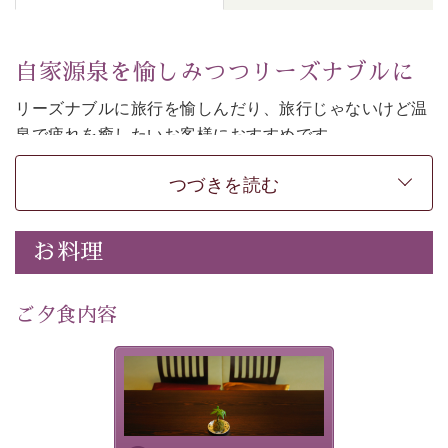
自家源泉を愉しみつつリーズナブルに
リーズナブルに旅行を愉しんだり、旅行じゃないけど温
泉で疲れを癒したいお客様におすすめです。
和モダンの落ち着くお部屋でお休みください。
つづきを読む
-----------【安心への取り組み】---------- 
個室料亭、貸切風呂のご利用が可能な上、 安心安全にご
お料理
滞在いただけるよう
30項目以上からなる独自の衛生・消毒プログラムの基、
ご夕食内容
徹底した衛生管理を行っております。 
----------------------------------------------
-
-
-
夕食なしご夕食を追加される
場合は、二食付きのプランを
■内容&特典■ 
お選びくださいませ。
・諏訪大社4社を巡る無料参拝バス（事前予約制） 