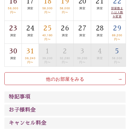
16
17
18
19
20
21
22
みを感じていただける、美しく癒される宿で贅沢に幸せ
58,000
満室
58,000
58,000
満室
満室
部屋数ま
のときを安心してお過ごしください。
円〜
円〜
円〜
たは人数
を変更
23
24
25
26
27
28
29
満室
満室
40,180
満室
満室
満室
69,200
円〜
円〜
30
31
1
2
3
4
5
満室
36,240
39,200
32,280
39,200
満室
58,000
円〜
円〜
円〜
円〜
円〜
他のお部屋をみる
特記事項
お子様料金
キャンセル料金