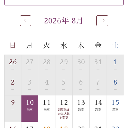
 ■
貸切温泉風呂
 （40分2000円）
眺望はございませんが、源泉掛け流しの温泉の質を楽し
2026年 8月
む
貸切温泉風呂
です。ゆったりといやされるプライベー
トな空間をお愉しみください。 
日
月
火
水
木
金
土
【旅】 
■諏訪大社4社を巡る無料参拝バス 
26
27
28
29
30
31
1
豊富な知識を持ったドライバー兼ガイドが諏訪大社をご
事前ご予約制ですので、ご利用ご希望の方
—
—
—
—
—
—
—
案内します。
は【3日前まで】にお電話ください。
2
3
4
5
6
7
8
※交通規制などにより運行できない日がございます 
—
—
—
—
—
—
—
※年末年始及び御柱祭前後は運行しておりません 
9
10
11
12
13
14
15
以上がプラン内容です。 
—
満室
満室
部屋数ま
満室
満室
満室
上諏訪温泉“しんゆ”なら諏訪大社など歴史ある諏訪の街
たは人数
を変更
で心癒されます。
清らかな源泉、諏訪湖に包まれるお部屋、 大人のたしな