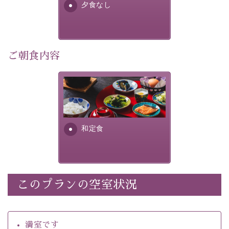
夕食なし
・館内着をご用意
・環境に配慮したアメニティをご用意
・館内フリーWi-Fi 
・駐車場完備
ご朝食内容
・チェックイン15時、チェックアウト10時
さっぱりとした和食膳に使わ
【お食事】
れる食材は、諏訪の名産品を
 ・個室料亭で個室食 
ふんだんに取り入れ、安心・
 ・朝食はこだわりの味噌汁をはじめとした和定食 
安全を心掛けた長野県産...
和定食
【温泉】 
自家源泉「美翠源泉」は酸化の進みが遅く新鮮で若返り
の効果が高い、極めて希有な源泉です。身も心も癒され
るご入浴をお愉しみください。
 ■お座敷風呂（大浴場）
このプランの空室状況
温泉の成分に合わせ、防菌防カビの特殊素材の畳を使
用。 足元が柔らかく、そして滑りにくい畳のお風呂で
満室です