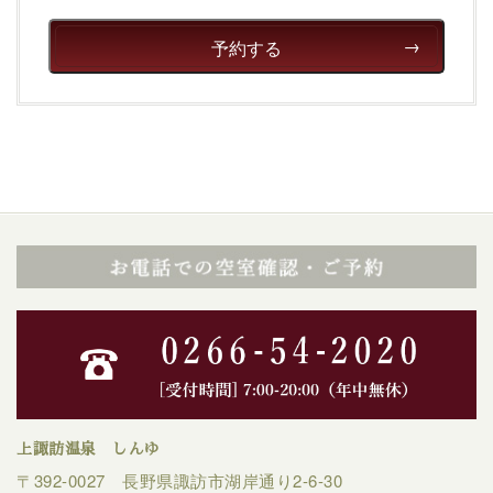
予約する
上諏訪温泉 しんゆ
〒392-0027 長野県諏訪市湖岸通り2-6-30