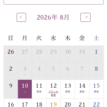
※男性大浴場までのご移動には階段がございます。 予め
ご了承のほどお願いいたします。
2026年 8月
 ■
貸切温泉風呂
 （40分2000円）
眺望はございませんが、源泉掛け流しの温泉の質を楽し
む
貸切温泉風呂
です。ゆったりといやされるプライベー
トな空間をお愉しみください。 
日
月
火
水
木
金
土
【旅】 
■諏訪大社4社を巡る無料参拝バス 
26
27
28
29
30
31
1
豊富な知識を持ったドライバー兼ガイドが諏訪大社をご
—
—
—
—
—
—
—
事前ご予約制ですので、ご利用ご希望の方
案内します。
は【3日前まで】にお電話ください。
2
3
4
5
6
7
8
※交通規制などにより運行できない日がございます 
—
—
—
—
—
—
—
※年末年始及び御柱祭前後は運行しておりません 
9
10
11
12
13
14
15
以上がプラン内容です。 
—
—
満室
プランを
満室
満室
満室
上諏訪温泉“しんゆ”なら諏訪大社など歴史ある諏訪の街
変更
で心癒されます。
16
17
18
19
20
21
22
清らかな源泉、自然の恵みあるお食事、諏訪湖に包まれ