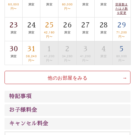
るお部屋、 大人のたしなみを感じていただける、美しく
60,000
満室
満室
60,000
満室
満室
部屋数ま
円〜
円〜
たは人数
癒される宿で贅沢に幸せのときを安心してお過ごしくだ
を変更
さい。
23
24
25
26
27
28
29
満室
満室
42,180
満室
満室
満室
71,200
円〜
円〜
30
31
1
2
3
4
5
満室
38,240
41,200
34,280
41,200
満室
60,000
円〜
円〜
円〜
円〜
円〜
他のお部屋をみる
特記事項
お子様料金
キャンセル料金