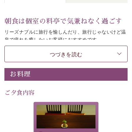
朝食は個室の料亭で気兼ねなく過ごす
リーズナブルに旅行を愉しんだり、旅行じゃないけど温
泉で疲れを癒したいお客様におすすめです。
ご朝食は個室の料亭で気兼ねなくお食事をお愉しみくだ
つづきを読む
さい。
-----------【安心への取り組み】---------- 
お料理
個室料亭、貸切風呂のご利用が可能な上、 安心安全にご
滞在いただけるよう
30項目以上からなる独自の衛生・消毒プログラムの基、
ご夕食内容
徹底した衛生管理を行っております。 
----------------------------------------------
-
-
-
夕食なしご夕食を追加される
場合は、二食付きのプランを
■内容&特典■ 
お選びくださいませ。
・朝食は個室料亭で個室食 
・諏訪大社4社を巡る無料参拝バス（事前予約制） 