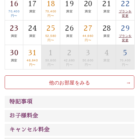
16
17
18
19
20
21
22
は【3日前まで】にお電話ください。
70,400
満室
70,400
満室
満室
満室
プランを
※交通規制などにより運行できない日がございます
円〜
円〜
変更
※年末年始及び御柱祭前後は運行しておりません
23
24
25
26
27
28
29
満室
満室
52,580
満室
44,660
満室
プランを
以上がプラン内容です。
円〜
円〜
変更
上諏訪温泉“しんゆ”なら諏訪大社など歴史ある諏訪の街
30
31
1
2
3
4
5
で心癒されます。 清らかな源泉、自然の恵みあるお食
満室
46,640
50,600
42,680
50,600
満室
70,400
事、諏訪湖に包まれるお部屋、 大人のたしなみを感じて
円〜
円〜
円〜
円〜
円〜
いただける、美しく癒される宿で贅沢に幸せのときを安
心してお過ごしください。
他のお部屋をみる
特記事項
お子様料金
キャンセル料金