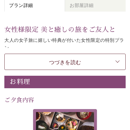
プラン詳細
お部屋詳細
女性様限定 美と癒しの旅をご友人と
大人の女子旅に嬉しい特典が付いた女性限定の特別プラ
ン。
女性同士の癒しの旅を愉しみたいならこちら。
つづきを読む
-----------【安心への取り組み】----------
個室料亭、貸切風呂のご利用が可能な上、 安心安全にご
滞在いただけるよう
お料理
30項目以上からなる独自の衛生・消毒プログラムの基、
徹底した衛生管理を行っております。
---------------------------------------------
ご夕食内容
■内容&特典■
・
貸切温泉風呂
40分無料
美湖膳とは諏訪の地で特別を
・
1人1,000円分の館内利用券（お飲み物やお土産などに
提供する為に料理長・神原 裕
明が考え出した創作和会席で