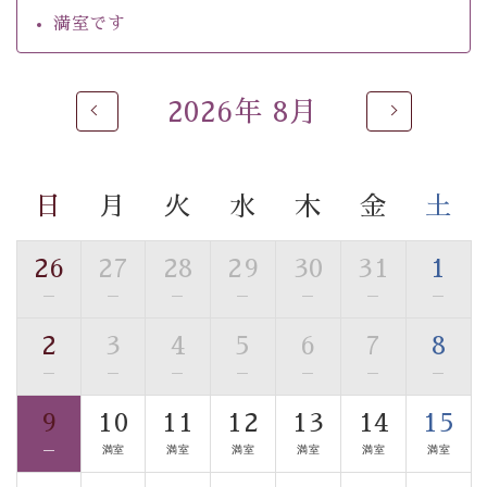
【温泉】
満室です
自家源泉「美翠源泉」は酸化の進みが遅く新鮮で若返り
の効果が高い、極めて希有な源泉です。身も心も癒され
るご入浴をお愉しみください。
2026年 8月
■お座敷風呂（大浴場）
温泉の成分に合わせ、防菌防カビの特殊素材の畳を使
用。 足元が柔らかく、そして滑りにくい畳のお風呂で
日
月
火
水
木
金
土
す。
■貸切温泉風呂 （40分無料）
26
27
28
29
30
31
1
眺望はございませんが、源泉掛け流しの温泉の質を楽し
—
—
—
—
—
—
—
む貸切温泉風呂です。ゆったりといやされるプライベー
2
3
4
5
6
7
8
トな空間をお愉しみください。
—
—
—
—
—
—
—
【旅】
9
10
11
12
13
14
15
■諏訪大社4社を巡る無料参拝バス
—
満室
満室
満室
満室
満室
満室
豊富な知識を持ったドライバー兼ガイドが諏訪大社をご
案内します。
事前ご予約制ですので、ご利用ご希望の方