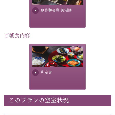
利用可能）
す。美しい諏訪湖の幸...
・
「千人風呂」で有名な 片倉館のご入浴券
創作和会席 美湖膳
・お部屋に
クレンジング、化粧水、乳液
をご用意
・朝夕個室料亭で個室食
・諏訪大社4社を巡る無料参拝バス（事前予約制）
・館内着をご用意
ご朝食内容
・就寝用パジャマをご用意
・環境に配慮したアメニティをご用意
さっぱりとした和食膳に使わ
・館内フリーWi-Fi
れる食材は、諏訪の名産品を
・駐車場完備
ふんだんに取り入れ、安心・
・チェックイン15時、チェックアウト10時
安全を心掛けた長野県産...
和定食
【お食事】
・朝夕個室料亭で個室食
・夕食は地産地消の創作和会席 美湖膳（二十四節気と
いう昔の暦による料理表現）
このプランの空室状況
・朝食はこだわりの味噌汁をはじめとした和定食