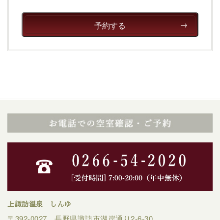
予約する
上諏訪温泉 しんゆ
〒392-0027 長野県諏訪市湖岸通り2-6-30