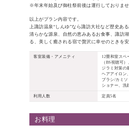
※年末年始及び御柱祭前後は運行しておりま
以上がプラン内容です。
上諏訪温泉“しんゆ”なら諏訪大社など歴史あ
清らかな源泉、自然の恵みあるお食事、諏訪湖
る、美しく癒される宿で贅沢に幸せのときを
客室装備・アメニティ
12畳和室ス
（BS視聴可）
ジラミ対策の
ヘアアイロン
ブラシ/カミソ
ショナー、洗
利用人数
定員5名
お料理