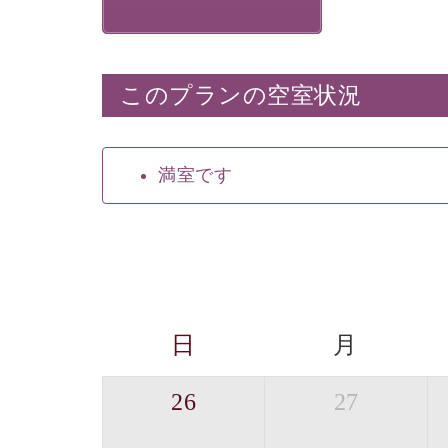
このプランの空室状況
満室です
日
月
26
27