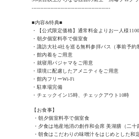
----------------------------------------------
■内容&特典■
・【公式限定価格】
通常料金よりお一人様110
・朝夕個室料亭で個室食
・諏訪大社4社を巡る無料参拝バス（事前予約
・館内着をご用意
・就寝用パジャマをご用意
・環境に配慮したアメニティをご用意
・館内フリーWi-Fi
・駐車場完備
・チェックイン15時、チェックアウト10時
【お食事】
・朝夕個室料亭で個室食
・夕食は地産地消の創作和会席 美湖膳（二十
・朝食はこだわりの味噌汁をはじめとした和