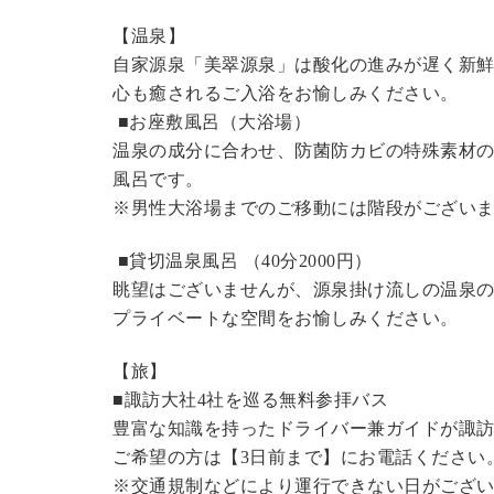
【温泉】
自家源泉「美翠源泉」は酸化の進みが遅く新
心も癒されるご入浴をお愉しみください。
■お座敷風呂（大浴場）
温泉の成分に合わせ、防菌防カビの特殊素材の
風呂です。
※男性大浴場までのご移動には階段がございま
■貸切温泉風呂 （40分2000円）
眺望はございませんが、源泉掛け流しの温泉
プライベートな空間をお愉しみください。
【旅】
■諏訪大社4社を巡る無料参拝バス
豊富な知識を持ったドライバー兼ガイドが諏
ご希望の方は【3日前まで】にお電話ください
※交通規制などにより運行できない日がござ