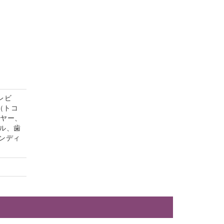
レビ
（トコ
イヤー、
ル、歯
ンディ