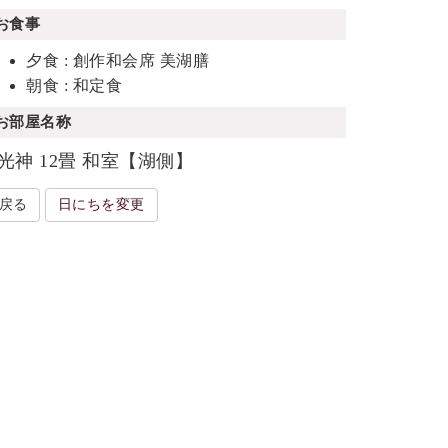
お食事
夕食 : 創作和会席 美湖膳
朝食 : 和定食
お部屋名称
光神 12畳 和室【湖側】
戻る
日にちを変更