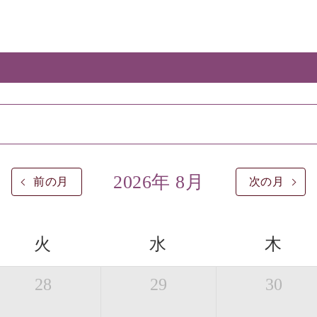
2026年 8月
前の月
次の月
火
水
木
28
29
30