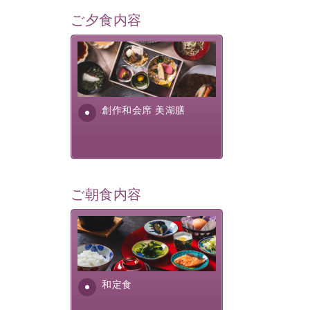
ご夕食内容
美湖膳とは諏訪の地で特別を
提供する為に料理長・神原 裕
明が考え出した創作和会席で
す。美しい諏訪湖の幸...
創作和会席 美湖膳
ご朝食内容
さっぱりとした和食膳に使わ
れる食材は、諏訪の名産品を
ふんだんに取り入れ、安心・
安全を心掛けた長野県産...
和定食