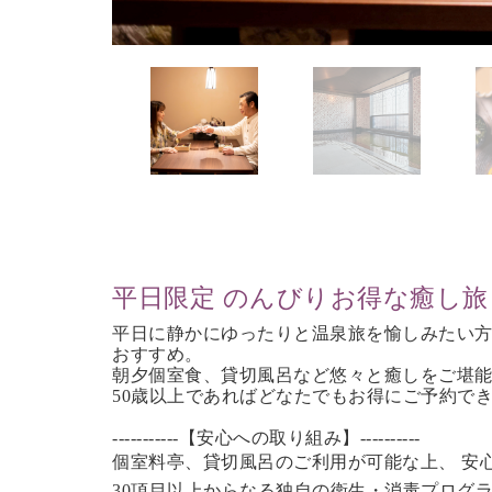
平日限定 のんびりお得な癒し旅
平日に静かにゆったりと温泉旅を愉しみたい
おすすめ。
朝夕個室食、貸切風呂など
悠々と癒しをご堪
50歳以上であれば
どなたでもお得にご予約で
-----------【安心への取り組み】----------
個室料亭、貸切風呂のご利用が可能な上、 安
30項目以上からなる独自の衛生・消毒プログ