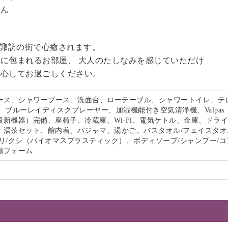
せん
る諏訪の街で心癒されます。
に包まれるお部屋、 大人のたしなみを感じていただけ
安心してお過ごしください。
ペース、シャワーブース、洗面台、ローテーブル、シャワートイレ、テ
、ブルーレイディスクプレーヤー、加湿機能付き空気清浄機、Valpas
最新機器）完備、座椅子、冷蔵庫、Wi-Fi、電気ケトル、金庫、ドラ
、湯茶セット、館内着、パジャマ、湯かご、バスタオル/フェイスタオ
リ/クシ（バイオマスプラスティック）、ボディソープ/シャンプー/コ
顔フォーム