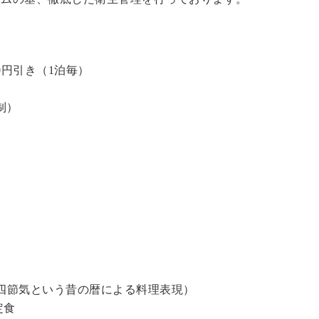
0円引き（1泊毎）
制）
四節気という昔の暦による料理表現）
定食