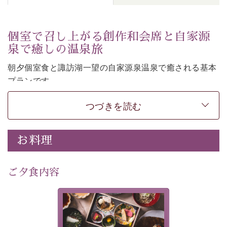
個室で召し上がる創作和会席と自家源
泉で癒しの温泉旅
朝夕個室食と諏訪湖一望の自家源泉温泉で癒される基本
プランです。
諏訪湖を眺めながら幽玄な装飾の館内で静かに寛いでお
つづきを読む
過ごしください。
-----------【安心への取り組み】----------
個室料亭、貸切風呂のご利用が可能な上、 安心安全にご
お料理
滞在いただけるよう
30項目以上からなる独自の衛生・消毒プログラムの基、
ご夕食内容
徹底した衛生管理を行っております。
---------------------------------------------
美湖膳とは諏訪の地で特別を
提供する為に料理長・神原 裕
■内容&特典■
明が考え出した創作和会席で