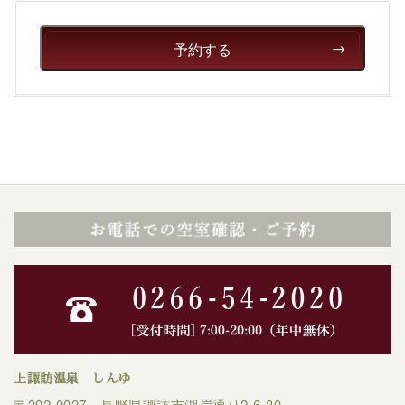
予約する
上諏訪温泉 しんゆ
〒392-0027 長野県諏訪市湖岸通り2-6-30