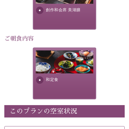
・朝夕個室料亭で個室食
す。美しい諏訪湖の幸...
・諏訪大社4社を巡る無料参拝バス（事前予約制）
創作和会席 美湖膳
・館内着をご用意
・就寝用パジャマをご用意
・環境に配慮したアメニティをご用意
・館内フリーWi-Fi
ご朝食内容
・駐車場完備
・チェックイン15時、チェックアウト10時
さっぱりとした和食膳に使わ
れる食材は、諏訪の名産品を
【お食事】
ふんだんに取り入れ、安心・
安全を心掛けた長野県産...
・朝夕個室料亭で個室食
和定食
・夕食は地産地消の創作和会席 美湖膳（二十四節気と
いう昔の暦による料理表現）
・朝食はこだわりの味噌汁をはじめとした和定食
このプランの空室状況
【温泉】
自家源泉「美翠源泉」は酸化の進みが遅く新鮮で若返り
の効果が高い、極めて希有な源泉です。身も心も癒され