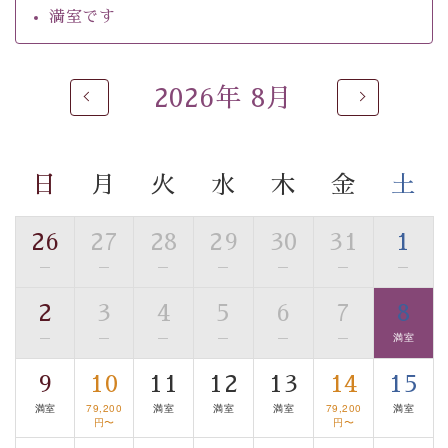
るご入浴をお愉しみください。
満室です
■お座敷風呂（大浴場）
温泉の成分に合わせ、防菌防カビの特殊素材の畳を使
用。 足元が柔らかく、そして滑りにくい畳のお風呂で
2026年 8月
す。
※男性大浴場までのご移動には階段がございます。 予め
ご了承のほどお願いいたします。
日
月
火
水
木
金
土
■貸切温泉風呂 （40分2000円）
26
27
28
29
30
31
1
眺望はございませんが、源泉掛け流しの温泉の質を楽し
—
—
—
—
—
—
—
む貸切温泉風呂です。ゆったりといやされるプライベー
トな空間をお愉しみください。
2
3
4
5
6
7
8
—
—
—
—
—
—
満室
【旅】
■諏訪大社4社を巡る無料参拝バス
9
10
11
12
13
14
15
豊富な知識を持ったドライバー兼ガイドが諏訪大社をご
満室
79,200
満室
満室
満室
79,200
満室
案内します。
事前ご予約制ですので、ご利用ご希望の方
円〜
円〜