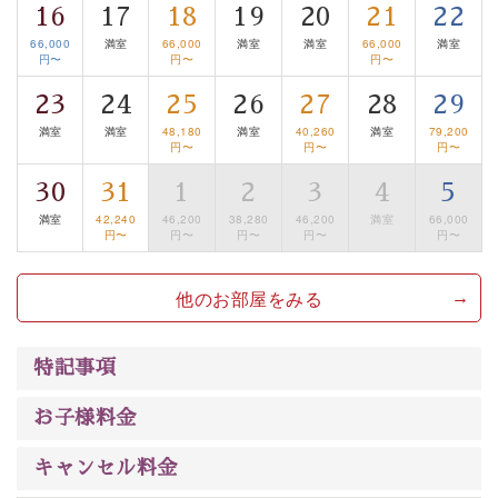
は【3日前まで】にお電話ください。
16
17
18
19
20
21
22
※交通規制などにより運行できない日がございます
66,000
満室
66,000
満室
満室
66,000
満室
※年末年始及び御柱祭前後は運行しておりません
円〜
円〜
円〜
23
24
25
26
27
28
29
以上が基本プランの内容です。
満室
満室
48,180
満室
40,260
満室
79,200
神秘なる諏訪湖に心癒される時間をお過ごしいただけま
円〜
円〜
円〜
したら幸いです。
30
31
1
2
3
4
5
満室
42,240
46,200
38,280
46,200
満室
66,000
円〜
円〜
円〜
円〜
円〜
他のお部屋をみる
特記事項
お子様料金
キャンセル料金