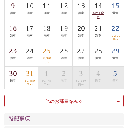
■お座敷風呂（大浴場）
9
10
11
12
13
14
15
温泉の成分に合わせ、防菌防カビの特殊素材の畳を使
満室
満室
満室
満室
満室
条件を変
満室
更
用。 足元が柔らかく、そして滑りにくい畳のお風呂で
す。
16
17
18
19
20
21
22
※男性大浴場までのご移動には階段がございます。 予め
満室
満室
満室
満室
満室
満室
73,700
円〜
ご了承のほどお願いいたします。
23
24
25
26
27
28
29
■貸切温泉風呂 （40分2000円）
満室
満室
58,960
満室
満室
満室
満室
円〜
眺望はございませんが、源泉掛け流しの温泉の質を楽し
む貸切温泉風呂です。ゆったりといやされるプライベー
30
31
1
2
3
4
5
トな空間をお愉しみください。
満室
50,160
50,160
満室
52,360
満室
満室
円〜
円〜
円〜
【旅】
■諏訪大社4社を巡る無料参拝バス
他のお部屋をみる
豊富な知識を持ったドライバー兼ガイドが諏訪大社をご
案内します。事前ご予約制ですので、ご利用ご希望の方
特記事項
は【3日前まで】にお電話ください。