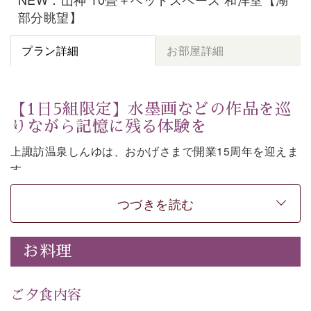
部分眺望】
プラン詳細
お部屋詳細
【1日5組限定】水墨画などの作品を巡
りながら記憶に残る体験を
上諏訪温泉しんゆは、おかげさまで開業15周年を迎えま
す。
皆様へ感謝の気持ちを込めて、1,500円分の館内利用券
つづきを読む
など特別な特典がついた記念プランをご用意いたしまし
た。
お料理
七色に移ろう「月下の櫻」や水墨画などの意匠をしつら
えた館内。麗しの空間で、作品を巡りながら言葉を紡ぐ
体験もお楽しみいただけます。
ご夕食内容