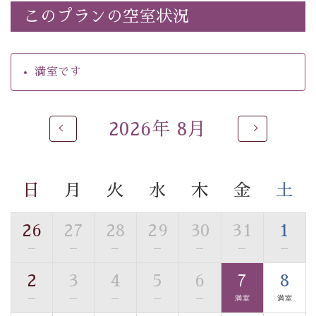
・諏訪大社4社を巡る無料参拝バス（事前予約制）
このプランの空室状況
・館内着をご用意
・就寝用パジャマをご用意
・環境に配慮したアメニティをご用意
満室です
・館内フリーWi-Fi
・駐車場完備
・チェックイン15時、チェックアウト10時
2026年 8月
【お食事】
・朝夕個室料亭で個室食
・夕食は地産地消の創作和会席 美湖膳（二十四節気と
日
月
火
水
木
金
土
いう昔の暦による料理表現）
・朝食はこだわりの味噌汁をはじめとした和定食
26
27
28
29
30
31
1
—
—
—
—
—
—
—
【温泉】
自家源泉「美翠源泉」は酸化の進みが遅く新鮮で若返り
2
3
4
5
6
7
8
の効果が高い、極めて希有な源泉です。身も心も癒され
—
—
—
—
—
満室
満室
るご入浴をお愉しみください。