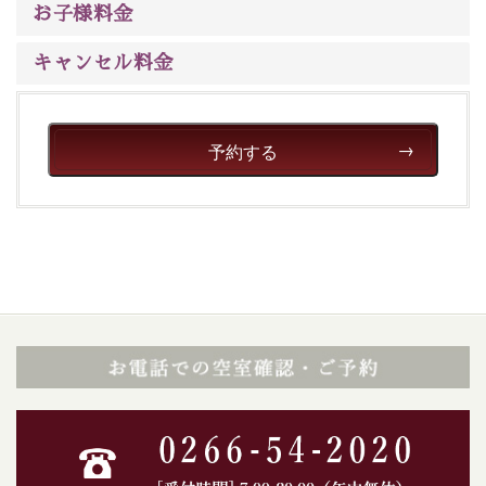
※交通規制などにより運行できない日がございます
お子様料金
※年末年始及び御柱祭前後は運行しておりません
キャンセル料金
以上が15周年記念プランの内容です。
神秘なる諏訪湖に心癒される時間をお過ごしいただけま
したら幸いです。
予約する