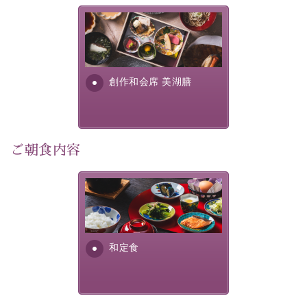
この一年限りの機会に、記憶に残るひとときをお過ごし
美湖膳とは諏訪の地で特別を
ください。
提供する為に料理長・神原 裕
明が考え出した創作和会席で
-----------【安心への取り組み】----------
す。美しい諏訪湖の幸...
創作和会席 美湖膳
個室料亭、貸切風呂のご利用が可能な上、 安心安全にご
滞在いただけるよう
30項目以上からなる独自の衛生・消毒プログラムの基、
徹底した衛生管理を行っております。
ご朝食内容
----------------------------------------------
■内容&特典■
さっぱりとした和食膳に使わ
・1,500円分館内利用券（1部屋につき1枚）
れる食材は、諏訪の名産品を
ふんだんに取り入れ、安心・
・水墨画巡りのご参加
安全を心掛けた長野県産...
・記念写真＆15周年オリジナル【フォトフレームカー
和定食
ド】プレゼント（1部屋につき1枚）
・思い出デザートプレート（1部屋につき1枚）
・朝夕個室料亭で個室食