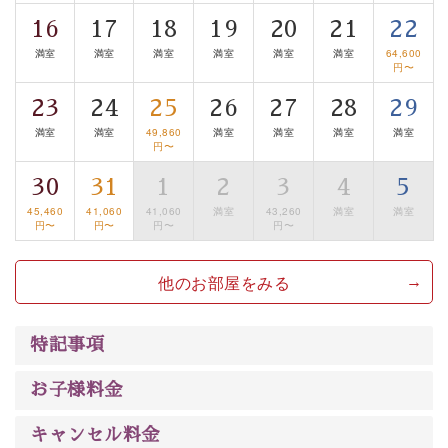
清らかな源泉、諏訪湖に包まれるお部屋、 大人のたしな
16
17
18
19
20
21
22
みを感じていただける、美しく癒される宿で贅沢に幸せ
満室
満室
満室
満室
満室
満室
64,600
のときを安心してお過ごしください。
円〜
23
24
25
26
27
28
29
満室
満室
49,860
満室
満室
満室
満室
円〜
30
31
1
2
3
4
5
45,460
41,060
41,060
満室
43,260
満室
満室
円〜
円〜
円〜
円〜
他のお部屋をみる
特記事項
お子様料金
キャンセル料金