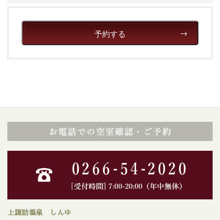
予約する
上諏訪温泉 しんゆ