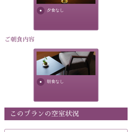
・諏訪大社4社を巡る無料参拝バス（事前予約制） 
・館内着をご用意
夕食なし
・環境に配慮したアメニティをご用意
・館内フリーWi-Fi 
ご朝食内容
・駐車場完備
・チェックイン15時、チェックアウト10時
朝食なし。ご朝食を付ける場
合は朝食付きのプランをお選
【温泉】 
びくださいませ。
自家源泉「美翠源泉」は酸化の進みが遅く新鮮で若返り
の効果が高い、極めて希有な源泉です。身も心も癒され
朝食なし
るご入浴をお愉しみください。
 ■お座敷風呂（大浴場）
温泉の成分に合わせ、防菌防カビの特殊素材の畳を使
用。 足元が柔らかく、そして滑りにくい畳のお風呂で
このプランの空室状況
※男性大浴場までのご移動には階段がございます。 予め