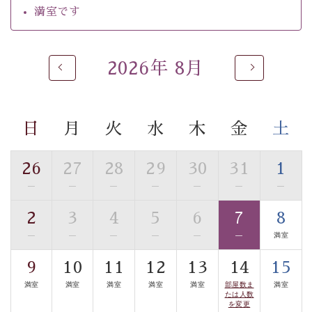
ご了承のほどお願いいたします。
満室です
 ■
貸切温泉風呂
 （40分2000円）
眺望はございませんが、源泉掛け流しの温泉の質を楽し
2026年 8月
む
貸切温泉風呂
です。ゆったりといやされるプライベー
トな空間をお愉しみください。 
日
月
火
水
木
金
土
【旅】 
■諏訪大社4社を巡る無料参拝バス 
26
27
28
29
30
31
1
豊富な知識を持ったドライバー兼ガイドが諏訪大社をご
事前ご予約制ですので、ご利用ご希望の方
—
—
—
—
—
—
—
案内します。
は【3日前まで】にお電話ください。
2
3
4
5
6
7
8
※交通規制などにより運行できない日がございます 
—
—
—
—
—
—
満室
※年末年始及び御柱祭前後は運行しておりません 
9
10
11
12
13
14
15
以上がプラン内容です。 
満室
満室
満室
満室
満室
部屋数ま
満室
上諏訪温泉“しんゆ”なら諏訪大社など歴史ある諏訪の街
たは人数
を変更
で心癒されます。