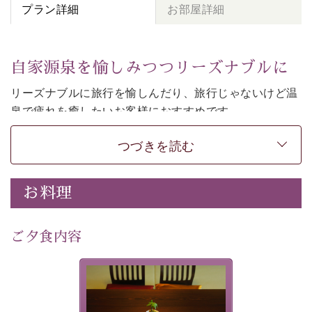
プラン詳細
お部屋詳細
自家源泉を愉しみつつリーズナブルに
リーズナブルに旅行を愉しんだり、旅行じゃないけど温
泉で疲れを癒したいお客様におすすめです。
和モダンの落ち着くお部屋でお休みください。
つづきを読む
-----------【安心への取り組み】---------- 
個室料亭、貸切風呂のご利用が可能な上、 安心安全にご
お料理
滞在いただけるよう
30項目以上からなる独自の衛生・消毒プログラムの基、
ご夕食内容
徹底した衛生管理を行っております。 
----------------------------------------------
-
-
-
夕食なしご夕食を追加される
場合は、二食付きのプランを
■内容&特典■ 
お選びくださいませ。