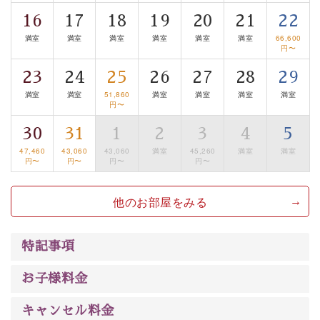
清らかな源泉、自然の恵みあるお食事、諏訪湖に包まれ
16
17
18
19
20
21
22
るお部屋、 大人のたしなみを感じていただける、美しく
満室
満室
満室
満室
満室
満室
66,600
癒される宿で贅沢に幸せのときを安心してお過ごしくだ
円〜
さい。
23
24
25
26
27
28
29
満室
満室
51,860
満室
満室
満室
満室
円〜
30
31
1
2
3
4
5
47,460
43,060
43,060
満室
45,260
満室
満室
円〜
円〜
円〜
円〜
他のお部屋をみる
特記事項
お子様料金
キャンセル料金