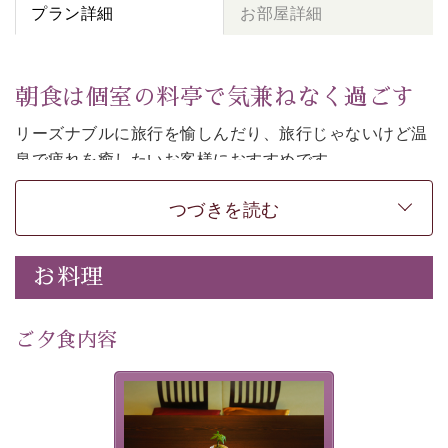
プラン詳細
お部屋詳細
朝食は個室の料亭で気兼ねなく過ごす
リーズナブルに旅行を愉しんだり、旅行じゃないけど温
泉で疲れを癒したいお客様におすすめです。
ご朝食は個室の料亭で気兼ねなくお食事をお愉しみくだ
つづきを読む
さい。
-----------【安心への取り組み】---------- 
お料理
個室料亭、貸切風呂のご利用が可能な上、 安心安全にご
滞在いただけるよう
30項目以上からなる独自の衛生・消毒プログラムの基、
ご夕食内容
徹底した衛生管理を行っております。 
----------------------------------------------
-
-
-
夕食なしご夕食を追加される
場合は、二食付きのプランを
■内容&特典■ 
お選びくださいませ。
・朝食は個室料亭で個室食 