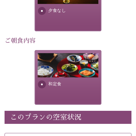
・諏訪大社4社を巡る無料参拝バス（事前予約制） 
夕食なし
・館内着をご用意
・環境に配慮したアメニティをご用意
・館内フリーWi-Fi 
・駐車場完備
ご朝食内容
・チェックイン15時、チェックアウト10時
さっぱりとした和食膳に使わ
【お食事】
れる食材は、諏訪の名産品を
 ・個室料亭で個室食 
ふんだんに取り入れ、安心・
 ・朝食はこだわりの味噌汁をはじめとした和定食 
安全を心掛けた長野県産...
和定食
【温泉】 
自家源泉「美翠源泉」は酸化の進みが遅く新鮮で若返り
の効果が高い、極めて希有な源泉です。身も心も癒され
るご入浴をお愉しみください。
 ■お座敷風呂（大浴場）
このプランの空室状況
温泉の成分に合わせ、防菌防カビの特殊素材の畳を使
用。 足元が柔らかく、そして滑りにくい畳のお風呂で