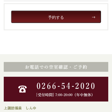
予約する
上諏訪温泉 しんゆ