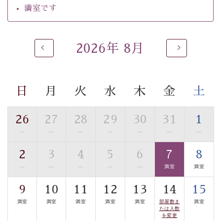
満室です
※男性大浴場までのご移動には階段がございます。 予め
ご了承のほどお願いいたします。
2026年 8月
 ■
貸切温泉風呂
 （40分2000円）
眺望はございませんが、源泉掛け流しの温泉の質を楽し
む
貸切温泉風呂
です。ゆったりといやされるプライベー
トな空間をお愉しみください。 
日
月
火
水
木
金
土
【旅】 
■諏訪大社4社を巡る無料参拝バス 
26
27
28
29
30
31
1
豊富な知識を持ったドライバー兼ガイドが諏訪大社をご
—
—
—
—
—
—
—
事前ご予約制ですので、ご利用ご希望の方
案内します。
は【3日前まで】にお電話ください。
2
3
4
5
6
7
8
※交通規制などにより運行できない日がございます 
—
—
—
—
—
満室
満室
※年末年始及び御柱祭前後は運行しておりません 
9
10
11
12
13
14
15
以上がプラン内容です。 
満室
満室
満室
満室
満室
部屋数ま
満室
上諏訪温泉“しんゆ”なら諏訪大社など歴史ある諏訪の街
たは人数
で心癒されます。
を変更