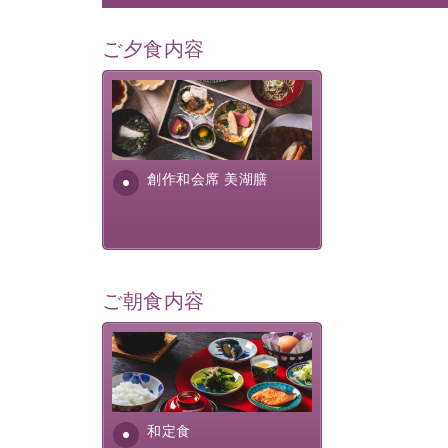
ご夕食内容
美湖膳とは諏訪の地で特別を
提供する為に料理長・神原 裕
明が考え出した創作和会席で
す。美しい諏訪湖の幸...
創作和会席 美湖膳
ご朝食内容
さっぱりとした和食膳に使わ
れる食材は、諏訪の名産品を
ふんだんに取り入れ、安心・
安全を心掛けた長野県産...
和定食