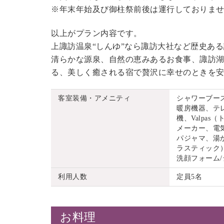
※年末年始及び御柱祭前後は運行しておりま
以上がプラン内容です。
上諏訪温泉“しんゆ”なら諏訪大社など歴史あ
清らかな源泉、自然の恵みあるお食事、諏訪湖
る、美しく癒される宿で贅沢に幸せのときを
客室装備・アメニティ
シャワーブー
暖房機器、テ
機、Valpa
メーカー、電
パジャマ、湯
ラスティック）
洗顔フォーム
利用人数
定員5名
お料理