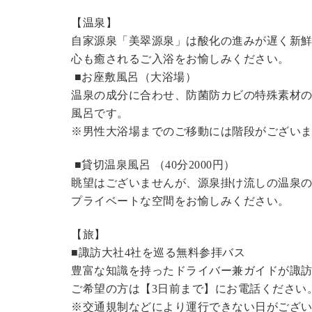
【温泉】
自家源泉「美翠源泉」は酸化の進みが遅く新
心も癒されるご入浴をお愉しみください。
■お座敷風呂（大浴場）
温泉の成分に合わせ、防菌防カビの特殊素材の
風呂です。
※男性大浴場までのご移動には階段がございま
■貸切温泉風呂 （40分2000円）
眺望はございませんが、源泉掛け流しの温泉
プライベートな空間をお愉しみください。
【旅】
■諏訪大社4社を巡る無料参拝バス
豊富な知識を持ったドライバー兼ガイドが諏
ご希望の方は【3日前まで】にお電話ください
※交通規制などにより運行できない日がござ