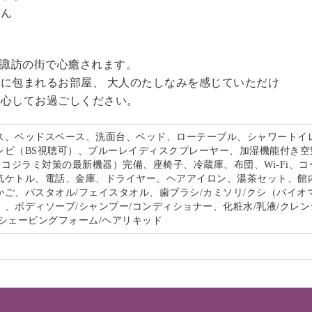
せん
る諏訪の街で心癒されます。
に包まれるお部屋、 大人のたしなみを感じていただけ
安心してお過ごしください。
ス、ベッドスペース、洗面台、ベッド、ローテーブル、シャワートイ
レビ（BS視聴可）、ブルーレイディスクプレーヤー、加湿機能付き空
s（トコジラミ対策の最新機器）完備、座椅子、冷蔵庫、布団、Wi-Fi、
気ケトル、電話、金庫、ドライヤー、ヘアアイロン、湯茶セット、館
かご、バスタオル/フェイスタオル、歯ブラシ/カミソリ/クシ（バイオ
、ボディソープ/シャンプー/コンディショナー、化粧水/乳液/クレン
/シェービングフォーム/ヘアリキッド