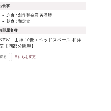
お食事
夕食 : 創作和会席 美湖膳
朝食 : 和定食
お部屋名称
NEW：山神 10畳＋ベッドスペース 和洋
室【湖部分眺望】
戻る
日にちを変更