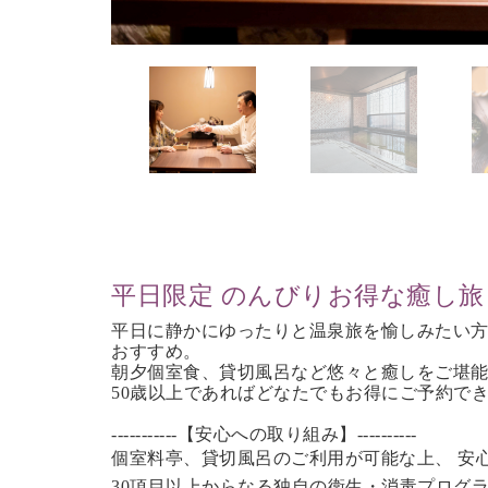
平日限定 のんびりお得な癒し旅
平日に静かにゆったりと温泉旅を愉しみたい
おすすめ。
朝夕個室食、貸切風呂など
悠々と癒しをご堪
50歳以上であれば
どなたでもお得にご予約で
-----------【安心への取り組み】----------
個室料亭、貸切風呂のご利用が可能な上、 安
30項目以上からなる独自の衛生・消毒プログ