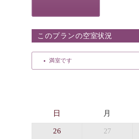
このプランの空室状況
満室です
日
月
26
27