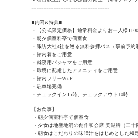
----------------------------------------------
■内容&特典■
・【公式限定価格】
通常料金よりお一人様110
・朝夕個室料亭で個室食
・諏訪大社4社を巡る無料参拝バス（事前予約
・館内着をご用意
・就寝用パジャマをご用意
・環境に配慮したアメニティをご用意
・館内フリーWi-Fi
・駐車場完備
・チェックイン15時、チェックアウト10時
【お食事】
・朝夕個室料亭で個室食
・夕食は地産地消の創作和会席 美湖膳（二十
・朝食はこだわりの味噌汁をはじめとした和