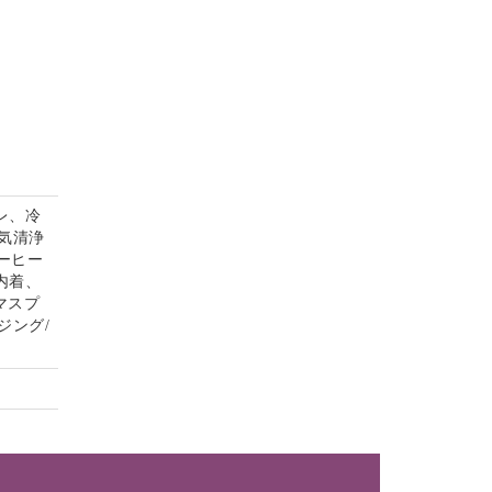
レ、冷
気清浄
コーヒー
内着、
マスプ
ジング/