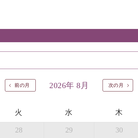
2026年 8月
前の月
次の月
火
水
木
28
29
30