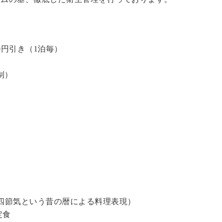
0円引き（1泊毎）
制）
四節気という昔の暦による料理表現）
定食