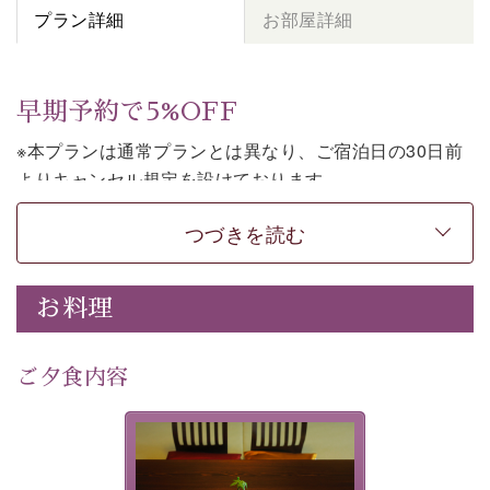
プラン詳細
お部屋詳細
早期予約で5%OFF
※本プランは通常プランとは異なり、ご宿泊日の30日前
よりキャンセル規定を設けております。
※本プランは素泊まりのプランです。2食付きでご利用ご
つづきを読む
希望の場合は、「
【公式限定価格】早割プラン（30日前
まで）
」をご利用ください。
お料理
上諏訪温泉しんゆでは、30日前までのご予約で、5%割
引でお泊まりいただける「早割朝食付きプラン」をご用
意しております。
ご夕食内容
諏訪湖の穏やかな景色、心身を解きほぐす温泉、そして
温かいおもてなし。ご滞在を楽しみに待つ日々が旅をよ
夕食なしご夕食を追加される
り特別なものにしてくれます。
場合は、二食付きのプランを
お選びくださいませ。