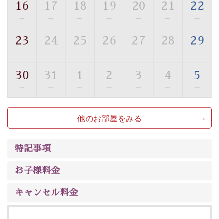
16
17
18
19
20
21
22
【旅】
—
—
—
—
—
—
—
■諏訪大社4社を巡る無料参拝バス
豊富な知識を持ったドライバー兼ガイドが諏訪大社をご
23
24
25
26
27
28
29
案内します。
事前ご予約制ですので、ご利用ご希望の方
—
—
—
—
—
—
—
は【3日前まで】にお電話ください。
30
31
1
2
3
4
5
※交通規制などにより運行できない日がございます
※年末年始及び御柱祭前後は運行しておりません
—
—
—
—
—
—
—
以上がプラン内容です。
他のお部屋をみる
上諏訪温泉“しんゆ”なら諏訪大社など歴史ある諏訪の街
で心癒されます。
清らかな源泉、
諏訪湖に包まれるお部屋、 大人のたしな
特記事項
みを感じていただける、美しく癒される宿で贅沢に幸せ
のときを安心してお過ごしください。
お子様料金
キャンセル料金