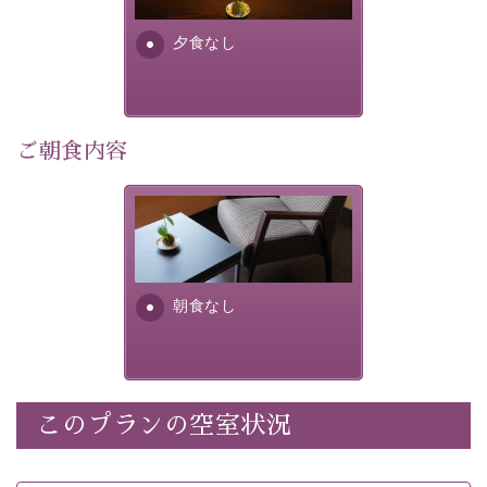
早めのご予約で、お得に癒しのひとときをお過ごしくだ
さい。
夕食なし
-----------【安心への取り組み】----------
個室料亭、貸切風呂のご利用が可能な上、 安心安全にご
滞在いただけるよう
ご朝食内容
30項目以上からなる独自の衛生・消毒プログラムの基、
徹底した衛生管理を行っております。
朝食なし。ご朝食を付ける場
----------------------------------------------
---
合は朝食付きのプランをお選
びくださいませ。
■内容&特典■
朝食なし
・宿泊料金5%OFF
・諏訪大社4社を巡る無料参拝バス（事前予約制）
・館内着をご用意
・就寝用パジャマをご用意
・環境に配慮したアメニティをご用意
このプランの空室状況
・館内フリーWi-Fi
・駐車場完備