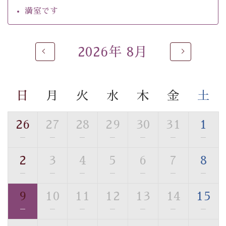
・チェックイン15時、チェックアウト10時
満室です
【温泉】
自家源泉「美翠源泉」は酸化の進みが遅く新鮮で若返り
2026年 8月
の効果が高い、極めて希有な源泉です。身も心も癒され
るご入浴をお愉しみください。
■お座敷風呂（大浴場）
日
月
火
水
木
金
土
温泉の成分に合わせ、防菌防カビの特殊素材の畳を使
用。 足元が柔らかく、そして滑りにくい畳のお風呂で
26
27
28
29
30
31
1
す。
※男性大浴場までのご移動には階段がございます。 予め
—
—
—
—
—
—
—
ご了承のほどお願いいたします。
2
3
4
5
6
7
8
—
—
—
—
—
—
—
■貸切温泉風呂 （40分2000円）
眺望はございませんが、源泉掛け流しの温泉の質を楽し
9
10
11
12
13
14
15
む貸切温泉風呂です。ゆったりといやされるプライベー
—
—
—
—
—
—
—
トな空間をお愉しみください。