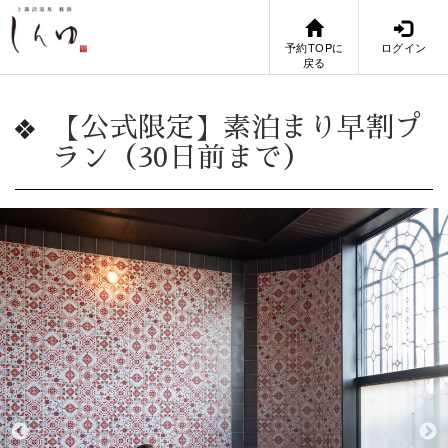
予約TOPに
ログイン
戻る
【公式限定】素泊まり早割プ
ラン（30日前まで）