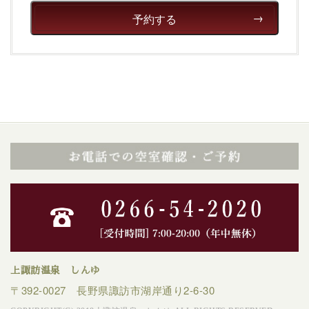
予約する
上諏訪温泉 しんゆ
〒392-0027 長野県諏訪市湖岸通り2-6-30