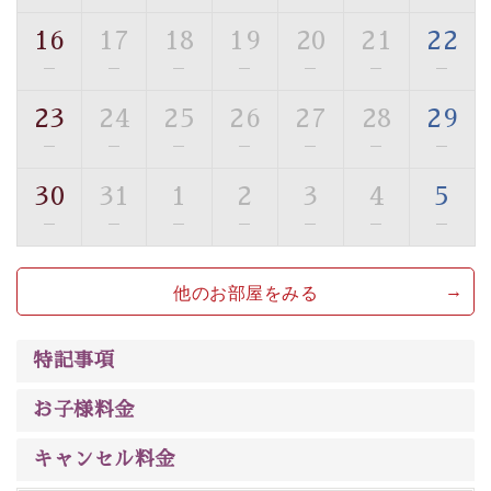
ご了承のほどお願いいたします。
16
17
18
19
20
21
22
■貸切温泉風呂 （40分2000円）
—
—
—
—
—
—
—
眺望はございませんが、源泉掛け流しの温泉の質を楽し
23
24
25
26
27
28
29
む貸切温泉風呂です。ゆったりといやされるプライベー
—
—
—
—
—
—
—
トな空間をお愉しみください。
30
31
1
2
3
4
5
【旅】
—
—
—
—
—
—
—
■諏訪大社4社を巡る無料参拝バス
豊富な知識を持ったドライバー兼ガイドが諏訪大社をご
他のお部屋をみる
案内します。
事前ご予約制ですので、ご利用ご希望の方
は【3日前まで】にお電話ください。
※交通規制などにより運行できない日がございます
特記事項
※年末年始及び御柱祭前後は運行しておりません
お子様料金
以上がプラン内容です。
上諏訪温泉“しんゆ”なら諏訪大社など歴史ある諏訪の街
キャンセル料金
で心癒されます。