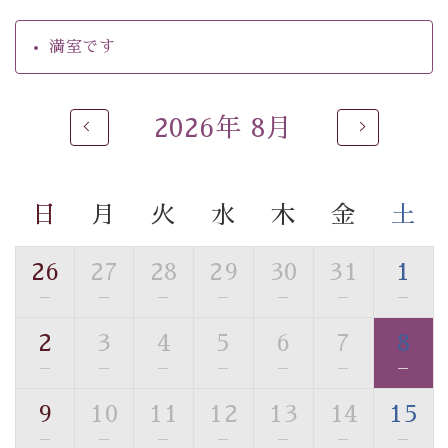
・環境に配慮したアメニティをご用意
・館内フリーWi-Fi
満室です
・駐車場完備
・チェックイン15時、チェックアウト10時
2026年 8月
【お食事】
・個室料亭で個室食
・朝食はこだわりの味噌汁をはじめとした和定食
日
月
火
水
木
金
土
【温泉】
自家源泉「美翠源泉」は酸化の進みが遅く新鮮で若返り
26
27
28
29
30
31
1
の効果が高い、極めて希有な源泉です。身も心も癒され
—
—
—
—
—
—
—
るご入浴をお愉しみください。
■お座敷風呂（大浴場）
2
3
4
5
6
7
8
温泉の成分に合わせ、防菌防カビの特殊素材の畳を使
—
—
—
—
—
—
—
用。 足元が柔らかく、そして滑りにくい畳のお風呂で
す。
9
10
11
12
13
14
15
※男性大浴場までのご移動には階段がございます。 予め
—
—
—
—
—
—
—