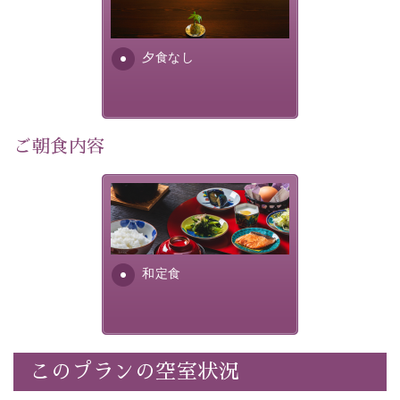
り特別なものにしてくれます。
場合は、二食付きのプランを
お選びくださいませ。
早めのご予約で、お得に癒しのひとときをお過ごしくだ
さい。
夕食なし
-----------【安心への取り組み】----------
個室料亭、貸切風呂のご利用が可能な上、 安心安全にご
ご朝食内容
滞在いただけるよう
30項目以上からなる独自の衛生・消毒プログラムの基、
徹底した衛生管理を行っております。
さっぱりとした和食膳に使わ
れる食材は、諏訪の名産品を
----------------------------------------------
---
ふんだんに取り入れ、安心・
安全を心掛けた長野県産...
■内容&特典■
和定食
・宿泊料金5%OFF
・朝食は個室料亭で個室食
・諏訪大社4社を巡る無料参拝バス（事前予約制）
・館内着をご用意
このプランの空室状況
・就寝用パジャマをご用意