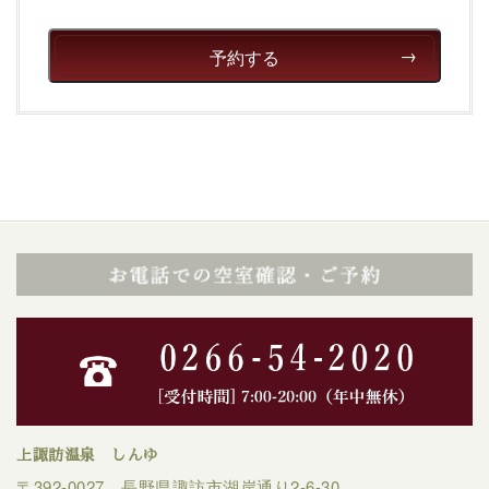
清らかな源泉、自然の恵みあるお食事、諏訪湖に包まれ
るお部屋、 大人のたしなみを感じていただける、美しく
癒される宿で贅沢に幸せのときを安心してお過ごしくだ
予約する
さい。
上諏訪温泉 しんゆ
〒392-0027 長野県諏訪市湖岸通り2-6-30