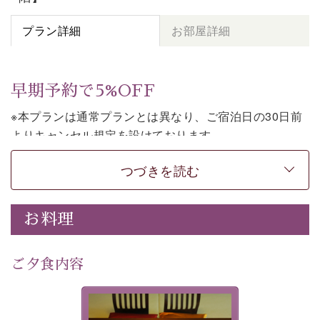
プラン詳細
お部屋詳細
早期予約で5%OFF
※本プランは通常プランとは異なり、ご宿泊日の30日前
よりキャンセル規定を設けております。
※本プランは朝食付きのプランです。2食付きでご利用ご
つづきを読む
希望の場合は、「
【公式限定価格】早割プラン（30日前
まで）
」をご利用ください。
お料理
上諏訪温泉しんゆでは、30日前までのご予約で、5%割
引でお泊まりいただける「早割朝食付きプラン」をご用
意しております。
ご夕食内容
諏訪湖の穏やかな景色、心身を解きほぐす温泉、そして
温かいおもてなし。ご滞在を楽しみに待つ日々が旅をよ
夕食なしご夕食を追加される