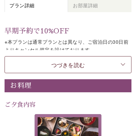
プラン詳細
お部屋詳細
早期予約で10%OFF
※本プランは通常プランとは異なり、ご宿泊日の30日前
よりキャンセル規定を設けております。
※本プランは２食付きの早割プランです。
つづきを読む
上諏訪温泉しんゆでは、30日前までのご予約で、10%割
引でお泊まりいただける「早割プラン」をご用意してお
お料理
ります。
諏訪湖の穏やかな景色、心身を解きほぐす温泉、そして
温かいおもてなし。
ご夕食内容
ご滞在を楽しみに待つ日々が旅をより特別なものにして
くれます。
美湖膳とは諏訪の地で特別を
早めのご予約で、お得に癒しのひとときをお過ごしくだ
提供する為に料理長・神原 裕
明が考え出した創作和会席で