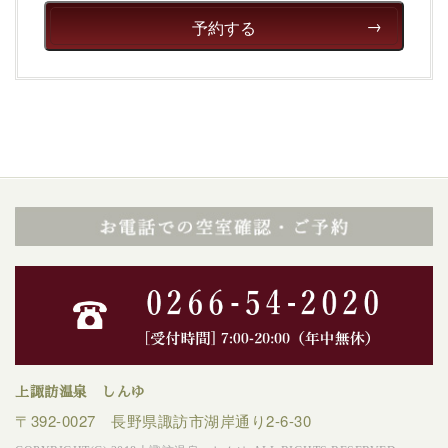
予約する
上諏訪温泉 しんゆ
〒392-0027 長野県諏訪市湖岸通り2-6-30