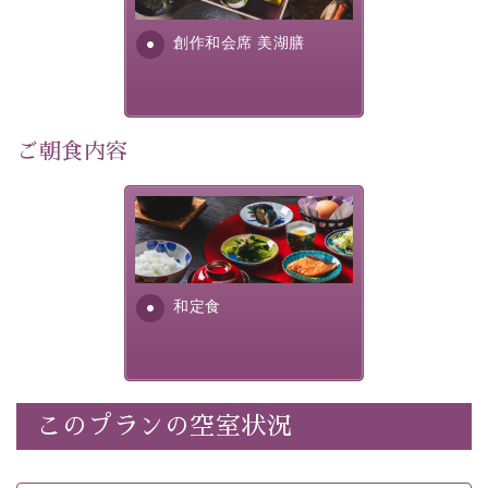
さい。
す。美しい諏訪湖の幸...
創作和会席 美湖膳
-----------【安心への取り組み】----------
個室料亭、貸切風呂のご利用が可能な上、 安心安全にご
滞在いただけるよう
30項目以上からなる独自の衛生・消毒プログラムの基、
ご朝食内容
徹底した衛生管理を行っております。
----------------------------------------------
さっぱりとした和食膳に使わ
■内容&特典■
れる食材は、諏訪の名産品を
ふんだんに取り入れ、安心・
・宿泊料金10%OFF
安全を心掛けた長野県産...
・朝夕個室料亭で個室食
和定食
・諏訪大社4社を巡る無料参拝バス（事前予約制）
・館内着をご用意
・就寝用パジャマをご用意
・環境に配慮したアメニティをご用意
このプランの空室状況
・館内フリーWi-Fi
・駐車場完備