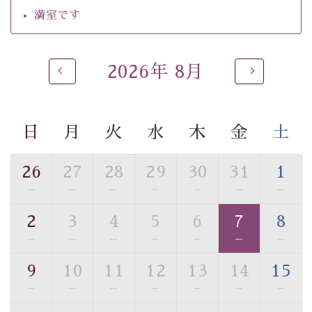
・チェックイン15時、チェックアウト10時
満室です
【お食事】
・朝夕個室料亭で個室食
2026年 8月
・夕食は地産地消の創作和会席 美湖膳（二十四節気と
いう昔の暦による料理表現）
・朝食はこだわりの味噌汁をはじめとした和定食
日
月
火
水
木
金
土
【温泉】
自家源泉「美翠源泉」は酸化の進みが遅く新鮮で若返り
26
27
28
29
30
31
1
の効果が高い、極めて希有な源泉です。身も心も癒され
—
—
—
—
—
—
—
るご入浴をお愉しみください。
■お座敷風呂（大浴場）
2
3
4
5
6
7
8
温泉の成分に合わせ、防菌防カビの特殊素材の畳を使
—
—
—
—
—
—
—
用。 足元が柔らかく、そして滑りにくい畳のお風呂で
す。
9
10
11
12
13
14
15
※男性大浴場までのご移動には階段がございます。 予め
—
—
—
—
—
—
—
ご了承のほどお願いいたします。