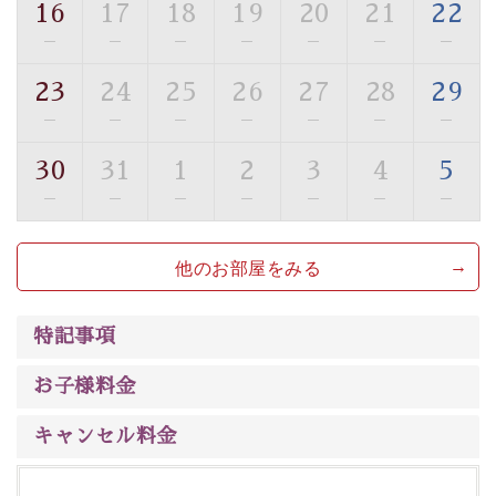
16
17
18
19
20
21
22
■貸切温泉風呂 （40分2000円）
—
—
—
—
—
—
—
眺望はございませんが、源泉掛け流しの温泉の質を楽し
23
24
25
26
27
28
29
む貸切温泉風呂です。ゆったりといやされるプライベー
—
—
—
—
—
—
—
トな空間をお愉しみください。
30
31
1
2
3
4
5
【旅】
—
—
—
—
—
—
—
■諏訪大社4社を巡る無料参拝バス
豊富な知識を持ったドライバー兼ガイドが諏訪大社をご
他のお部屋をみる
案内します。事前ご予約制ですので、ご利用ご希望の方
は【3日前まで】にお電話ください。
※交通規制などにより運行できない日がございます
特記事項
※年末年始及び御柱祭前後は運行しておりません
お子様料金
以上が早割プランの内容です。
神秘なる諏訪湖に心癒される時間をお過ごしいただけま
キャンセル料金
したら幸いです。