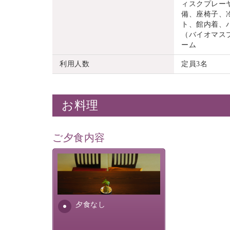
ィスクプレーヤ
備、座椅子、
ト、館内着、
（バイオマス
ーム
利用人数
定員3名
お料理
ご夕食内容
夕食なしご夕食を追加される
場合は、二食付きのプランを
お選びくださいませ。
夕食なし