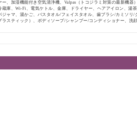
ー、加湿機能付き空気清浄機、Valpas（トコジラミ対策の最新機器
冷蔵庫、Wi-Fi、電気ケトル、金庫、ドライヤー、ヘアアイロン、湯
パジャマ、湯かご、バスタオル/フェイスタオル、歯ブラシ/カミソリ/
プラスティック）、ボディソープ/シャンプー/コンディショナー、洗