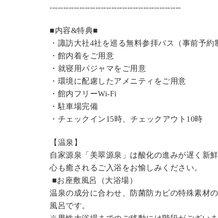
----------------------------------------------
---
■内容&特典■
・諏訪大社4社を巡る無料参拝バス（事前予約
・館内着をご用意
・就寝用パジャマをご用意
・環境に配慮したアメニティをご用意
・館内フリーWi-Fi
・駐車場完備
・チェックイン15時、チェックアウト10時
【温泉】
自家源泉「美翠源泉」は酸化の進みが遅く新
心も癒されるご入浴をお愉しみください。
■お座敷風呂（大浴場）
温泉の成分に合わせ、防菌防カビの特殊素材の
風呂です。