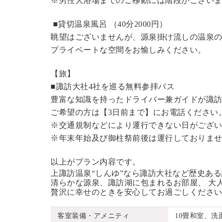
※男性大浴場までのご移動には階段がございま
■貸切温泉風呂 （40分2000円）
眺望はございませんが、源泉掛け流しの温泉
プライベートな空間をお愉しみください。
【旅】
■諏訪大社4社を巡る無料参拝バス
豊富な知識を持ったドライバー兼ガイドが諏
ご希望の方は【3日前まで】にお電話ください
※交通規制などにより運行できない日がござ
※年末年始及び御柱祭前後は運行しておりま
以上がプラン内容です。
上諏訪温泉“しんゆ”なら諏訪大社など歴史あ
清らかな源泉、諏訪湖に包まれるお部屋、 大
贅沢に幸せのときを安心してお過ごしくださ
客室装備・アメニティ
10畳和室、