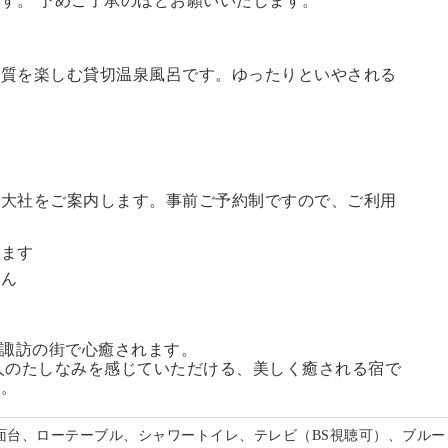
す。 予めご了承のほどお願いいたします。
の質を楽しむ貸切温泉風呂です。ゆったりといやされる
訪大社をご案内します。
事前ご予約制ですので、ご利用
。
います
せん
る諏訪の街で心癒されます。
人のたしなみを感じていただける、美しく癒される宿で
い。
洗面台、ローテーブル、シャワートイレ、テレビ（BS視聴可）、ブルー