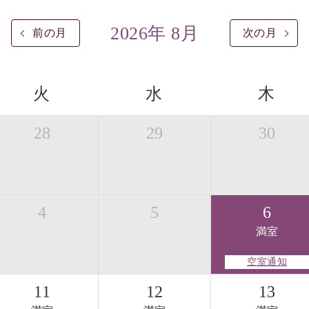
2026年 8月
前の月
次の月
火
水
木
28
29
30
4
5
6
満室
空室通知
11
12
13