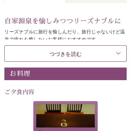
自家源泉を愉しみつつリーズナブルに
リーズナブルに旅行を愉しんだり、旅行じゃないけど温
泉で疲れを癒したいお客様におすすめです。
和モダンの落ち着くお部屋でお休みください。
つづきを読む
-----------【安心への取り組み】---------- 
個室料亭、貸切風呂のご利用が可能な上、 安心安全にご
お料理
滞在いただけるよう
30項目以上からなる独自の衛生・消毒プログラムの基、
ご夕食内容
徹底した衛生管理を行っております。 
----------------------------------------------
-
-
-
夕食なしご夕食を追加される
場合は、二食付きのプランを
■内容&特典■ 
お選びくださいませ。
・諏訪大社4社を巡る無料参拝バス（事前予約制） 