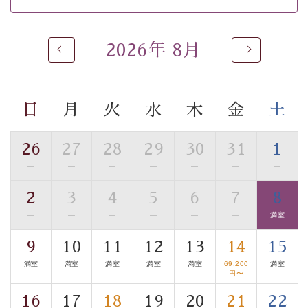
 ■
貸切温泉風呂
 （40分2000円）
眺望はございませんが、源泉掛け流しの温泉の質を楽し
2026年 8月
む
貸切温泉風呂
です。ゆったりといやされるプライベー
トな空間をお愉しみください。 
日
月
火
水
木
金
土
【旅】 
■諏訪大社4社を巡る無料参拝バス 
26
27
28
29
30
31
1
豊富な知識を持ったドライバー兼ガイドが諏訪大社をご
事前ご予約制ですので、ご利用ご希望の方
—
—
—
—
—
—
—
案内します。
は【3日前まで】にお電話ください。
2
3
4
5
6
7
8
※交通規制などにより運行できない日がございます 
—
—
—
—
—
—
満室
※年末年始及び御柱祭前後は運行しておりません 
9
10
11
12
13
14
15
以上がプラン内容です。 
満室
満室
満室
満室
満室
69,200
満室
上諏訪温泉“しんゆ”なら諏訪大社など歴史ある諏訪の街
円〜
で心癒されます。
16
17
18
19
20
21
22
清らかな源泉、諏訪湖に包まれるお部屋、 大人のたしな