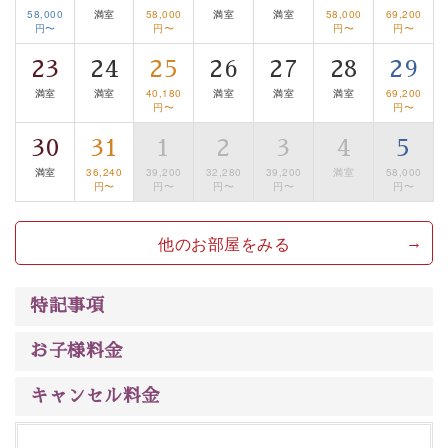
58,000
満室
58,000
満室
満室
58,000
69,200
みを感じていただける、美しく癒される宿で贅沢に幸せ
円〜
円〜
円〜
円〜
のときを安心してお過ごしください。
23
24
25
26
27
28
29
満室
満室
40,180
満室
満室
満室
69,200
円〜
円〜
30
31
1
2
3
4
5
満室
36,240
39,200
32,280
39,200
満室
58,000
円〜
円〜
円〜
円〜
円〜
他のお部屋をみる
特記事項
お子様料金
キャンセル料金