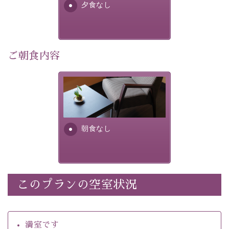
・館内着をご用意
夕食なし
・環境に配慮したアメニティをご用意
・館内フリーWi-Fi 
ご朝食内容
・駐車場完備
・チェックイン15時、チェックアウト10時
朝食なし。ご朝食を付ける場
合は朝食付きのプランをお選
【温泉】 
びくださいませ。
自家源泉「美翠源泉」は酸化の進みが遅く新鮮で若返り
の効果が高い、極めて希有な源泉です。身も心も癒され
朝食なし
るご入浴をお愉しみください。
 ■お座敷風呂（大浴場）
温泉の成分に合わせ、防菌防カビの特殊素材の畳を使
用。 足元が柔らかく、そして滑りにくい畳のお風呂で
このプランの空室状況
※男性大浴場までのご移動には階段がございます。 予め
ご了承のほどお願いいたします。
満室です