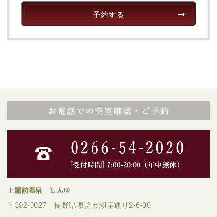
予約する
上諏訪温泉 しんゆ
〒392-0027 長野県諏訪市湖岸通り2-6-30