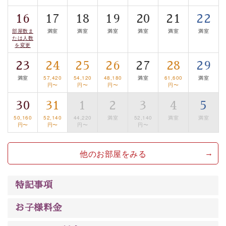
■諏訪大社4社を巡る無料参拝バス
16
17
18
19
20
21
22
豊富な知識を持ったドライバー兼ガイドが諏訪大社をご
部屋数ま
満室
満室
満室
満室
満室
満室
案内します。
事前ご予約制ですので、ご利用ご希望の方
たは人数
を変更
は【3日前まで】にお電話ください。
※交通規制などにより運行できない日がございます
23
24
25
26
27
28
29
※年末年始及び御柱祭前後は運行しておりません
満室
57,420
54,120
48,180
満室
61,600
満室
円〜
円〜
円〜
円〜
以上がプラン内容です。
30
31
1
2
3
4
5
上諏訪温泉“しんゆ”なら諏訪大社など歴史ある諏訪の街
50,160
52,140
44,220
満室
52,140
満室
満室
円〜
円〜
円〜
円〜
で心癒されます。
清らかな源泉、自然の恵みあるお食事、諏訪湖に包まれ
他のお部屋をみる
るお部屋、 大人のたしなみを感じていただける、美しく
癒される宿で贅沢に幸せのときを安心してお過ごしくだ
さい。
特記事項
お子様料金