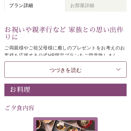
プラン詳細
お部屋詳細
お祝いや親孝行など 家族との思い出作
りに
ご両親様やご祖父母様に癒しのプレゼントをお考えのお
客様を
応援する公式HP限定プランをご用意致しまし
た。
つづきを読む
日頃なかなか言えない感謝の気持ちを
ご旅行で
お伝えし
てみてはいかがでしょうか。
-----------【安心への取り組み】----------
お料理
個室料亭、貸切風呂のご利用が可能な上、 安心安全にご
滞在いただけるよう
30項目以上からなる独自の衛生・消毒プログラムの基、
ご夕食内容
徹底した衛生管理を行っております。
---------------------------------------------
美湖膳とは諏訪の地で特別を
■内容&特典■