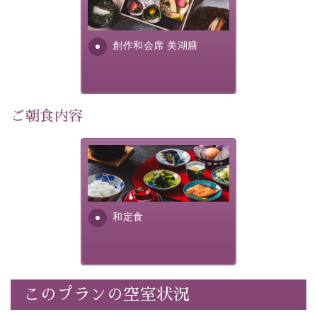
提供する為に料理長・神原 裕
明が考え出した創作和会席で
・記念写真＆オリジナル【フォトフレームカード】プレ
す。美しい諏訪湖の幸...
ゼント
創作和会席 美湖膳
・
思い出デザートプレート付き
・朝夕個室料亭で個室食
・諏訪大社4社を巡る無料参拝バス（事前予約制）
・館内着をご用意
ご朝食内容
・就寝用パジャマをご用意
・環境に配慮したアメニティをご用意
さっぱりとした和食膳に使わ
・館内フリーWi-Fi
れる食材は、諏訪の名産品を
・駐車場完備
ふんだんに取り入れ、安心・
・チェックイン15時、チェックアウト10時
安全を心掛けた長野県産...
和定食
【お食事】
・朝夕個室料亭で個室食
・夕食は地産地消の創作和会席 美湖膳（二十四節気と
いう昔の暦による料理表現）
このプランの空室状況
・朝食はこだわりの味噌汁をはじめとした和定食