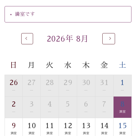
【温泉】
満室です
自家源泉「美翠源泉」は酸化の進みが遅く新鮮で若返り
の効果が高い、極めて希有な源泉です。身も心も癒され
るご入浴をお愉しみください。
2026年 8月
■お座敷風呂（大浴場）
温泉の成分に合わせ、防菌防カビの特殊素材の畳を使
用。 足元が柔らかく、そして滑りにくい畳のお風呂で
日
月
火
水
木
金
土
す。
※男性大浴場までのご移動には階段がございます。 予め
ご了承のほどお願いいたします。
26
27
28
29
30
31
1
—
—
—
—
—
—
—
■貸切温泉風呂 （40分2000円）
2
3
4
5
6
7
8
眺望はございませんが、源泉掛け流しの温泉の質を楽し
む貸切温泉風呂です。ゆったりといやされるプライベー
—
—
—
—
—
—
満室
トな空間をお愉しみください。
9
10
11
12
13
14
15
満室
満室
満室
満室
満室
満室
満室
【旅】