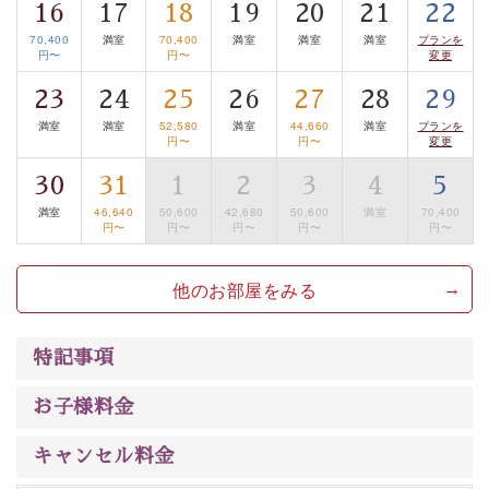
16
17
18
19
20
21
22
は【3日前まで】にお電話ください。
70,400
満室
70,400
満室
満室
満室
プランを
※交通規制などにより運行できない日がございます
円〜
円〜
変更
※年末年始及び御柱祭前後は運行しておりません
23
24
25
26
27
28
29
満室
満室
52,580
満室
44,660
満室
プランを
以上がプラン内容です。
円〜
円〜
変更
上諏訪温泉“しんゆ”なら諏訪大社など歴史ある諏訪の街
30
31
1
2
3
4
5
で心癒されます。 清らかな源泉、自然の恵みあるお食
満室
46,640
50,600
42,680
50,600
満室
70,400
事、諏訪湖に包まれるお部屋、 大人のたしなみを感じて
円〜
円〜
円〜
円〜
円〜
いただける、美しく癒される宿で贅沢に幸せのときを安
心してお過ごしください。
他のお部屋をみる
特記事項
お子様料金
キャンセル料金