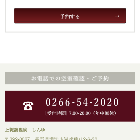
予約する
上諏訪温泉 しんゆ
〒392-0027 長野県諏訪市湖岸通り2-6-30