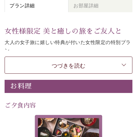
プラン詳細
お部屋詳細
女性様限定 美と癒しの旅をご友人と
大人の女子旅に嬉しい特典が付いた女性限定の特別プラ
ン。
女性同士の癒しの旅を愉しみたいならこちら。
つづきを読む
-----------【安心への取り組み】----------
個室料亭、貸切風呂のご利用が可能な上、 安心安全にご
滞在いただけるよう
お料理
30項目以上からなる独自の衛生・消毒プログラムの基、
徹底した衛生管理を行っております。
---------------------------------------------
ご夕食内容
■内容&特典■
・
貸切温泉風呂
40分無料
美湖膳とは諏訪の地で特別を
・
1人1,000円分の館内利用券（お飲み物やお土産などに
提供する為に料理長・神原 裕
明が考え出した創作和会席で