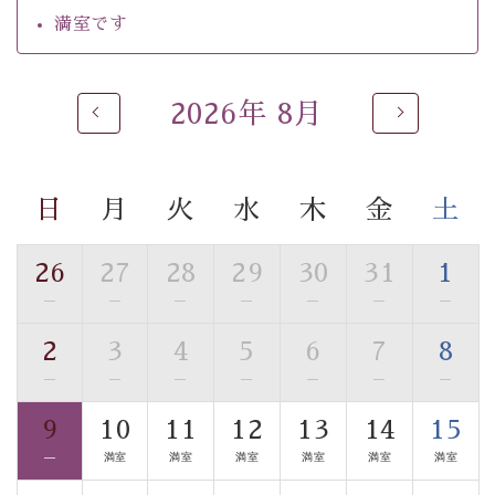
【温泉】
満室です
自家源泉「美翠源泉」は酸化の進みが遅く新鮮で若返り
の効果が高い、極めて希有な源泉です。身も心も癒され
るご入浴をお愉しみください。
2026年 8月
■お座敷風呂（大浴場）
温泉の成分に合わせ、防菌防カビの特殊素材の畳を使
用。 足元が柔らかく、そして滑りにくい畳のお風呂で
日
月
火
水
木
金
土
す。
■貸切温泉風呂 （40分無料）
26
27
28
29
30
31
1
眺望はございませんが、源泉掛け流しの温泉の質を楽し
—
—
—
—
—
—
—
む貸切温泉風呂です。ゆったりといやされるプライベー
2
3
4
5
6
7
8
トな空間をお愉しみください。
—
—
—
—
—
—
—
【旅】
9
10
11
12
13
14
15
■諏訪大社4社を巡る無料参拝バス
—
満室
満室
満室
満室
満室
満室
豊富な知識を持ったドライバー兼ガイドが諏訪大社をご
案内します。
事前ご予約制ですので、ご利用ご希望の方