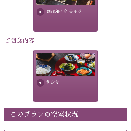
利用可能）
す。美しい諏訪湖の幸...
・
「千人風呂」で有名な 片倉館のご入浴券
創作和会席 美湖膳
・お部屋に
クレンジング、化粧水、乳液
をご用意
・朝夕個室料亭で個室食
・諏訪大社4社を巡る無料参拝バス（事前予約制）
・館内着をご用意
ご朝食内容
・就寝用パジャマをご用意
・環境に配慮したアメニティをご用意
さっぱりとした和食膳に使わ
・館内フリーWi-Fi
れる食材は、諏訪の名産品を
・駐車場完備
ふんだんに取り入れ、安心・
・チェックイン15時、チェックアウト10時
安全を心掛けた長野県産...
和定食
【お食事】
・朝夕個室料亭で個室食
・夕食は地産地消の創作和会席 美湖膳（二十四節気と
いう昔の暦による料理表現）
このプランの空室状況
・朝食はこだわりの味噌汁をはじめとした和定食