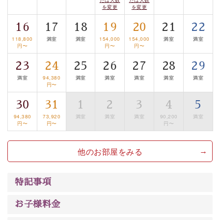
眺望はございませんが、源泉掛け流しの温泉の質を楽し
を変更
を変更
む貸切温泉風呂です。ゆったりといやされるプライベー
16
17
18
19
20
21
22
トな空間をお愉しみください。
118,800
満室
満室
154,000
154,000
満室
満室
円〜
円〜
円〜
【旅】
23
24
25
26
27
28
29
■諏訪大社4社を巡る無料参拝バス
豊富な知識を持ったドライバー兼ガイドが諏訪大社をご
満室
94,380
満室
満室
満室
満室
満室
円〜
案内します。
事前ご予約制ですので、ご利用ご希望の方
30
31
1
2
3
4
5
は【3日前まで】にお電話ください。
※交通規制などにより運行できない日がございます
94,380
73,920
満室
満室
満室
90,200
満室
円〜
円〜
円〜
※年末年始及び御柱祭前後は運行しておりません
他のお部屋をみる
以上がプラン内容です。
上諏訪温泉“しんゆ”なら諏訪大社など歴史ある諏訪の街
で心癒されます。 清らかな源泉、自然の恵みあるお食
特記事項
事、諏訪湖に包まれるお部屋、 大人のたしなみを感じて
いただける、美しく癒される宿で贅沢に幸せのときを安
お子様料金
心してお過ごしください。