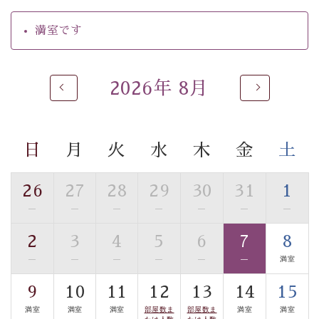
・朝夕個室料亭で個室食
満室です
・夕食は地産地消の創作和会席 美湖膳（二十四節気と
いう昔の暦による料理表現）
・朝食はこだわりの味噌汁をはじめとした和定食
2026年 8月
【温泉】
自家源泉「美翠源泉」は酸化の進みが遅く新鮮で若返り
の効果が高い、極めて希有な源泉です。身も心も癒され
日
月
火
水
木
金
土
るご入浴をお愉しみください。
■お座敷風呂（大浴場）
26
27
28
29
30
31
1
温泉の成分に合わせ、防菌防カビの特殊素材の畳を使
—
—
—
—
—
—
—
用。 足元が柔らかく、そして滑りにくい畳のお風呂で
す。
2
3
4
5
6
7
8
※男性大浴場までのご移動には階段がございます。 予め
—
—
—
—
—
—
満室
ご了承のほどお願いいたします。
9
10
11
12
13
14
15
■貸切温泉風呂 （40分2000円）
満室
満室
満室
部屋数ま
部屋数ま
満室
満室
たは人数
たは人数