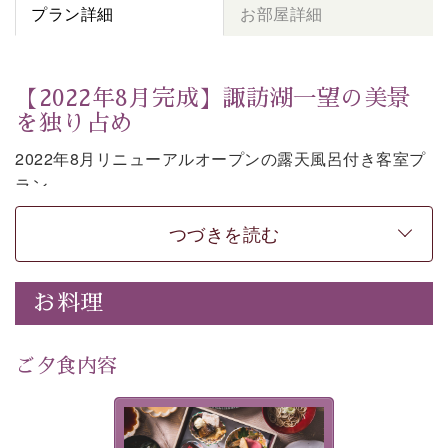
プラン詳細
お部屋詳細
【2022年8月完成】諏訪湖一望の美景
を独り占め
2022年8月リニューアルオープンの露天風呂付き客室プ
ラン。
お部屋の露天風呂で清らかな源泉に抱かれながら、眼下
つづきを読む
に広がる諏訪湖を一望いただけます。
上質な装飾を施した和モダンのお部屋は段差がない等の
使いやすさにも配慮しました。
お料理
時の移り変わりとともに刻々と変わる諏訪湖を眺めなが
ら、贅沢な癒しの時間をお過ごしください。
ご夕食内容
※お客様の安全の為、露天風呂の窓際には柵もしくは転
落防止ワイヤーを設置しております。
美湖膳とは諏訪の地で特別を
-----------【安心への取り組み】----------
提供する為に料理長・神原 裕