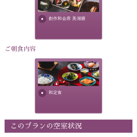
個室料亭、貸切風呂のご利用が可能な上、 安心安全にご
明が考え出した創作和会席で
滞在いただけるよう
す。美しい諏訪湖の幸...
創作和会席 美湖膳
30項目以上からなる独自の衛生・消毒プログラムの基、
徹底した衛生管理を行っております。
---------------------------------------------
ご朝食内容
■内容&特典■
・露天風呂付き客室のご利用
・朝夕個室料亭で個室食
さっぱりとした和食膳に使わ
れる食材は、諏訪の名産品を
・諏訪大社4社を巡る無料参拝バス（事前予約制）
ふんだんに取り入れ、安心・
・館内着をご用意
安全を心掛けた長野県産...
・就寝用パジャマをご用意
和定食
・環境に配慮したアメニティをご用意
・館内フリーWi-Fi
・駐車場完備
・チェックイン15時、チェックアウト10時
このプランの空室状況
【お食事】