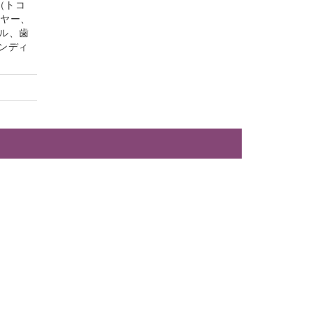
（トコ
イヤー、
ル、歯
ンディ