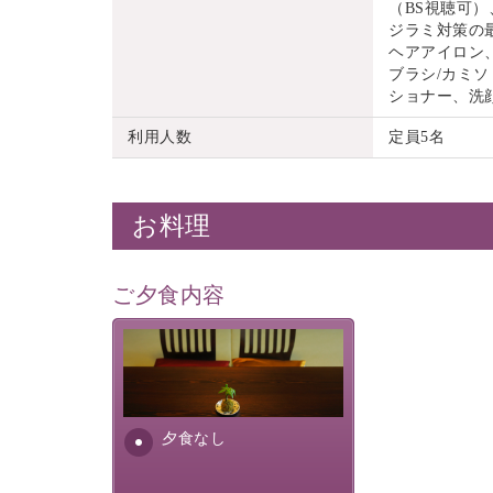
（BS視聴可）
ジラミ対策の
ヘアアイロン
ブラシ/カミソ
ショナー、洗
利用人数
定員5名
お料理
ご夕食内容
夕食なしご夕食を追加される
場合は、二食付きのプランを
お選びくださいませ。
夕食なし