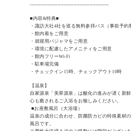
----------------------------------------------
---
■内容&特典■
・諏訪大社4社を巡る無料参拝バス（事前予約
・館内着をご用意
・就寝用パジャマをご用意
・環境に配慮したアメニティをご用意
・館内フリーWi-Fi
・駐車場完備
・チェックイン15時、チェックアウト10時
【温泉】
自家源泉「美翠源泉」は酸化の進みが遅く新
心も癒されるご入浴をお愉しみください。
■お座敷風呂（大浴場）
温泉の成分に合わせ、防菌防カビの特殊素材の
風呂です。