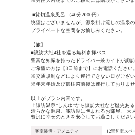
※男性大浴場までのご移動には階段がございま
■貸切温泉風呂 （40分2000円）
眺望はございませんが、源泉掛け流しの温泉
プライベートな空間をお愉しみください。
【旅】
■諏訪大社4社を巡る無料参拝バス
豊富な知識を持ったドライバー兼ガイドが諏
ご希望の方は【3日前まで】にお電話ください
※交通規制などにより運行できない日がござ
※年末年始及び御柱祭前後は運行しておりま
以上がプラン内容です。
上諏訪温泉“しんゆ”なら諏訪大社など歴史あ
清らかな源泉、諏訪湖に包まれるお部屋、 大
贅沢に幸せのときを安心してお過ごしくださ
客室装備・アメニティ
12畳和室ス