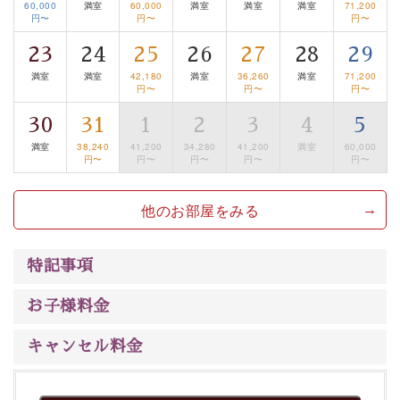
60,000
満室
60,000
満室
満室
満室
71,200
るお部屋、 大人のたしなみを感じていただける、美しく
円〜
円〜
円〜
癒される宿で贅沢に幸せのときを安心してお過ごしくだ
さい。
23
24
25
26
27
28
29
満室
満室
42,180
満室
36,260
満室
71,200
円〜
円〜
円〜
30
31
1
2
3
4
5
満室
38,240
41,200
34,280
41,200
満室
60,000
円〜
円〜
円〜
円〜
円〜
他のお部屋をみる
特記事項
お子様料金
キャンセル料金