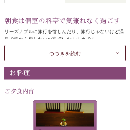
朝食は個室の料亭で気兼ねなく過ごす
リーズナブルに旅行を愉しんだり、旅行じゃないけど温
泉で疲れを癒したいお客様におすすめです。
ご朝食は個室の料亭で気兼ねなくお食事をお愉しみくだ
つづきを読む
さい。
-----------【安心への取り組み】---------- 
お料理
個室料亭、貸切風呂のご利用が可能な上、 安心安全にご
滞在いただけるよう
30項目以上からなる独自の衛生・消毒プログラムの基、
ご夕食内容
徹底した衛生管理を行っております。 
----------------------------------------------
-
-
-
夕食なしご夕食を追加される
場合は、二食付きのプランを
■内容&特典■ 
お選びくださいませ。
・朝食は個室料亭で個室食 
・諏訪大社4社を巡る無料参拝バス（事前予約制） 