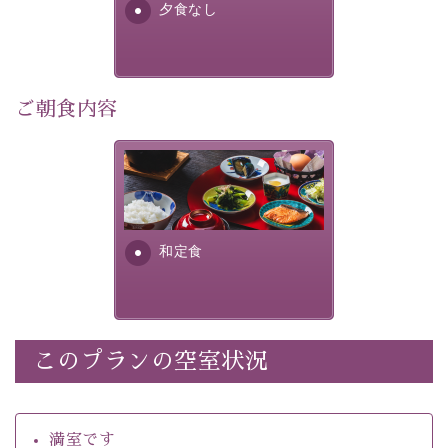
夕食なし
・館内着をご用意
・環境に配慮したアメニティをご用意
・館内フリーWi-Fi 
・駐車場完備
ご朝食内容
・チェックイン15時、チェックアウト10時
さっぱりとした和食膳に使わ
【お食事】
れる食材は、諏訪の名産品を
 ・個室料亭で個室食 
ふんだんに取り入れ、安心・
 ・朝食はこだわりの味噌汁をはじめとした和定食 
安全を心掛けた長野県産...
和定食
【温泉】 
自家源泉「美翠源泉」は酸化の進みが遅く新鮮で若返り
の効果が高い、極めて希有な源泉です。身も心も癒され
るご入浴をお愉しみください。
 ■お座敷風呂（大浴場）
このプランの空室状況
温泉の成分に合わせ、防菌防カビの特殊素材の畳を使
用。 足元が柔らかく、そして滑りにくい畳のお風呂で
満室です