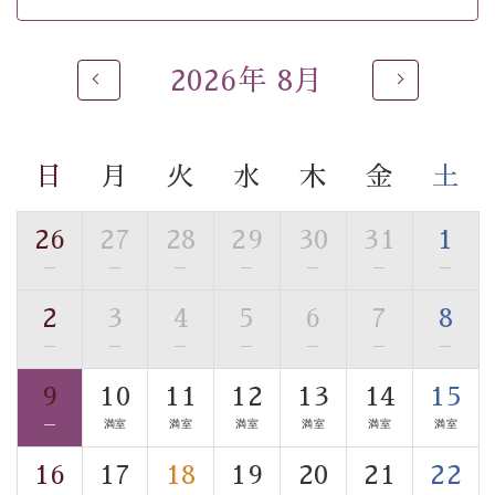
※男性大浴場までのご移動には階段がございます。 予め
ご了承のほどお願いいたします。
2026年 8月
 ■
貸切温泉風呂
 （40分2000円）
眺望はございませんが、源泉掛け流しの温泉の質を楽し
む
貸切温泉風呂
です。ゆったりといやされるプライベー
トな空間をお愉しみください。 
日
月
火
水
木
金
土
【旅】 
■諏訪大社4社を巡る無料参拝バス 
26
27
28
29
30
31
1
豊富な知識を持ったドライバー兼ガイドが諏訪大社をご
—
—
—
—
—
—
—
事前ご予約制ですので、ご利用ご希望の方
案内します。
は【3日前まで】にお電話ください。
2
3
4
5
6
7
8
※交通規制などにより運行できない日がございます 
—
—
—
—
—
—
—
※年末年始及び御柱祭前後は運行しておりません 
9
10
11
12
13
14
15
以上がプラン内容です。 
—
満室
満室
満室
満室
満室
満室
上諏訪温泉“しんゆ”なら諏訪大社など歴史ある諏訪の街
で心癒されます。
16
17
18
19
20
21
22
清らかな源泉、自然の恵みあるお食事、諏訪湖に包まれ