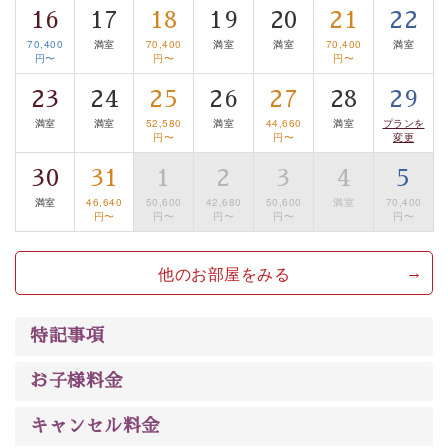
16
17
18
19
20
21
22
は【3日前まで】にお電話ください。
70,400
満室
70,400
満室
満室
70,400
満室
※交通規制などにより運行できない日がございます
円〜
円〜
円〜
※年末年始及び御柱祭前後は運行しておりません
23
24
25
26
27
28
29
以上がプラン内容です。
満室
満室
52,580
満室
44,660
満室
プランを
円〜
円〜
変更
上諏訪温泉“しんゆ”なら諏訪大社など歴史ある諏訪の街
30
31
1
2
3
4
5
で心癒されます。 清らかな源泉、自然の恵みあるお食
事、諏訪湖に包まれるお部屋、 大人のたしなみを感じて
満室
46,640
50,600
42,680
50,600
満室
70,400
円〜
円〜
円〜
円〜
円〜
いただける、美しく癒される宿で贅沢に幸せのときを安
心してお過ごしください。
他のお部屋をみる
特記事項
お子様料金
キャンセル料金