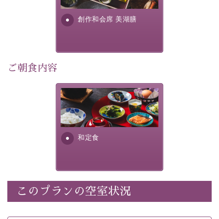
利用可能）
す。美しい諏訪湖の幸...
・
「千人風呂」で有名な 片倉館のご入浴券
創作和会席 美湖膳
・お部屋に
クレンジング、化粧水、乳液
をご用意
・朝夕個室料亭で個室食
・諏訪大社4社を巡る無料参拝バス（事前予約制）
・館内着をご用意
ご朝食内容
・就寝用パジャマをご用意
・環境に配慮したアメニティをご用意
さっぱりとした和食膳に使わ
・館内フリーWi-Fi
れる食材は、諏訪の名産品を
・駐車場完備
ふんだんに取り入れ、安心・
・チェックイン15時、チェックアウト10時
安全を心掛けた長野県産...
和定食
【お食事】
・朝夕個室料亭で個室食
・夕食は地産地消の創作和会席 美湖膳（二十四節気と
いう昔の暦による料理表現）
このプランの空室状況
・朝食はこだわりの味噌汁をはじめとした和定食