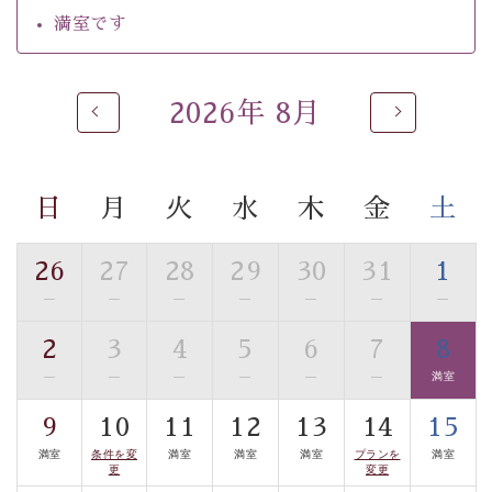
【温泉】
満室です
自家源泉「美翠源泉」は酸化の進みが遅く新鮮で若返り
の効果が高い、極めて希有な源泉です。身も心も癒され
るご入浴をお愉しみください。
2026年 8月
■お座敷風呂（大浴場）
温泉の成分に合わせ、防菌防カビの特殊素材の畳を使
用。 足元が柔らかく、そして滑りにくい畳のお風呂で
日
月
火
水
木
金
土
す。
■貸切温泉風呂 （40分無料）
26
27
28
29
30
31
1
眺望はございませんが、源泉掛け流しの温泉の質を楽し
—
—
—
—
—
—
—
む貸切温泉風呂です。ゆったりといやされるプライベー
2
3
4
5
6
7
8
トな空間をお愉しみください。
—
—
—
—
—
—
満室
【旅】
9
10
11
12
13
14
15
■諏訪大社4社を巡る無料参拝バス
満室
条件を変
満室
満室
満室
プランを
満室
豊富な知識を持ったドライバー兼ガイドが諏訪大社をご
更
変更
案内します。
事前ご予約制ですので、ご利用ご希望の方