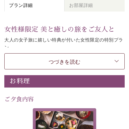
プラン詳細
お部屋詳細
女性様限定 美と癒しの旅をご友人と
大人の女子旅に嬉しい特典が付いた女性限定の特別プラ
ン。
女性同士の癒しの旅を愉しみたいならこちら。
つづきを読む
-----------【安心への取り組み】----------
個室料亭、貸切風呂のご利用が可能な上、 安心安全にご
滞在いただけるよう
お料理
30項目以上からなる独自の衛生・消毒プログラムの基、
徹底した衛生管理を行っております。
---------------------------------------------
ご夕食内容
■内容&特典■
・
貸切温泉風呂
40分無料
美湖膳とは諏訪の地で特別を
・
1人1,000円分の館内利用券（お飲み物やお土産などに
提供する為に料理長・神原 裕
明が考え出した創作和会席で