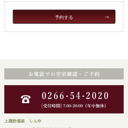
予約する
上諏訪温泉 しんゆ